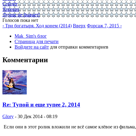
Сойдёт
Хорошо
Лучше не бывает!
Голосов пока нет
‹ Три богатыря. Ход конем (2014)
Вверх
Форсаж 7, 2015 ›
Mak_Sim's блог
Страница для печати
Войдите на сайт
для отправки комментариев
Комментарии
Re: Тупой и еще тупее 2, 2014
Glory
-
30 Дек 2014 - 08:19
Если они в этот ролик вложили не всё самое клёвое из фильма,