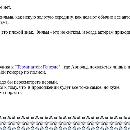
м нет.
 фильма, как некую золотую середину, как делают обычно все ав
льма.
 это плохой знак. Фильм - это не ситком, и когда актёрам прихо
ролика к
"Терминатор: Генезис"
, где Арнольд появляется лишь 
вой гонорар по полной.
надо бы пересмотреть первый.
 к тому, что в продолжении будет всё тоже самое, но хуже.
хо поржать.