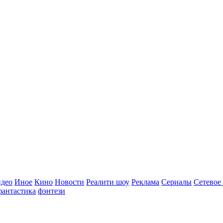
идео
Иное
Кино
Новости
Реалити шоу
Реклама
Сериалы
Сетевое
фантастика
фэнтези