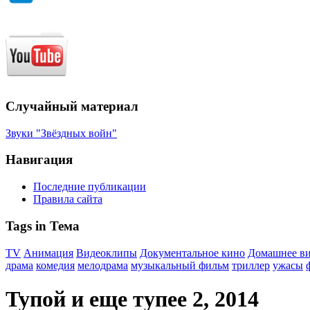
Случайный материал
Звуки "Звёздных войн"
Навигация
Последние публикации
Правила сайта
Tags in Тема
TV
Анимация
Видеоклипы
Документальное кино
Домашнее в
драма
комедия
мелодрама
музыкальный фильм
триллер
ужасы
Тупой и еще тупее 2, 2014