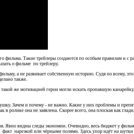
о фильма. Такие трейлеры создаются по особым правилам и с рас
зать о фильме по трейлеру.
 фильму, а не развивает собственную историю. Судя по всему, эт
делано также.
 С такой же мотивацией герои могли искать пропавшую канарейку
ушку. Зачем и почему - не важно. Какие у них проблемы и препя
 в ролике она не заявлена. Скорее всего, она плоская как глади
ия. Явно видны следы экономии. Очевидно, весь бюджет у фильм
т факт нарезкой или чёрными полями. Здесь упор идёт на шутки 