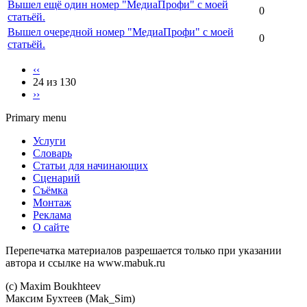
Вышел ещё один номер "МедиаПрофи" с моей
0
статьёй.
Вышел очередной номер "МедиаПрофи" с моей
0
статьёй.
‹‹
24 из 130
››
Primary menu
Услуги
Словарь
Статьи для начинающих
Сценарий
Съёмка
Монтаж
Реклама
О сайте
Перепечатка материалов разрешается только при указании
автора и ссылке на www.mabuk.ru
(c) Maхim Boukhteev
Максим Бухтеев (Mak_Sim)