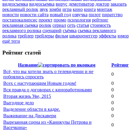
видеосъемка
видеосьемка
вирус
демотиватор
доктор
заказать
рекламный ролик
звук
зомби
игра
кино
книга
монтаж
новости
новости сайта
новый год
озвучка
пилот
пиратство
постапокалипсис
проект
промо
психология
рейтинг
рекламная сьемка
ролик
сериал
сеть
статья
стоимость
рекламного ролика
сценарий
съёмка
сьемка рекламного
ролика
трейлер
трейлеры
фильм
шварценеггер
эффекты
юмор
ещё теги
Рейтинг статей
Название
Рейтинг
Всё, что вы хотели знать о телевидении и не
0
побоялись спросить
Всех с наступающим Новым годом!
0
Вся правда о договорах с киноработниками
0
Вторая жизнь Уве, 2015
0
Выгодное дело
0
Выделение области в кадре.
0
Выживание на Дискавери
0
Вырезанная сцена из «Каникулы Петрова и
0
Васечкина»