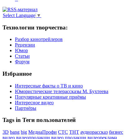
Select Language
▼
Технологии творчества:
Разбор кинотрейлеров
Рецензии
Юмор
Статьи
Форум
Избранное
Интересные факты о ТВ и кино
Юмористические телерассказы М. Бухтеева
Популярные креативные приёмы
Интересное видео
Партнёры
Tags in Теги пользователей
3D
bang
big
МедиаПрофи
СТС
ТНТ
аудиорассказ
бизнес
видео
видеопродакшн
видео продакшн
видеореклама