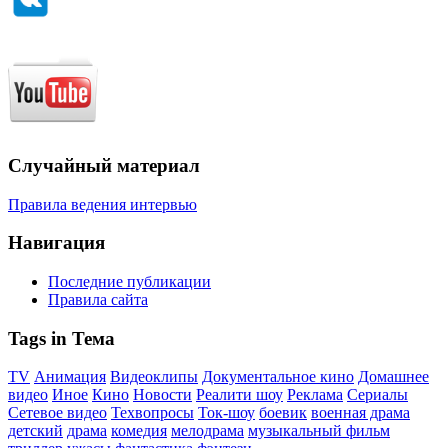
Случайный материал
Правила ведения интервью
Навигация
Последние публикации
Правила сайта
Tags in Тема
TV
Анимация
Видеоклипы
Документальное кино
Домашнее
видео
Иное
Кино
Новости
Реалити шоу
Реклама
Сериалы
Сетевое видео
Техвопросы
Ток-шоу
боевик
военная драма
детский
драма
комедия
мелодрама
музыкальный фильм