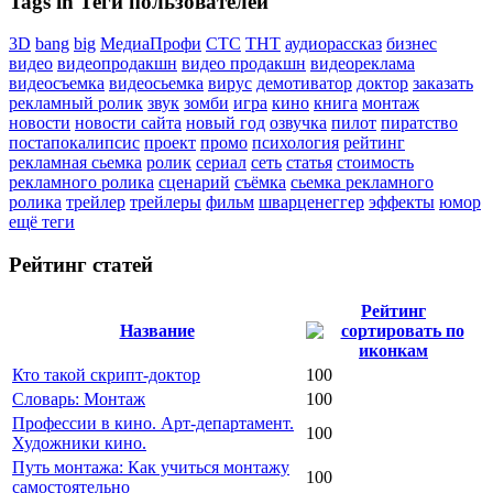
Tags in Теги пользователей
3D
bang
big
МедиаПрофи
СТС
ТНТ
аудиорассказ
бизнес
видео
видеопродакшн
видео продакшн
видеореклама
видеосъемка
видеосьемка
вирус
демотиватор
доктор
заказать
рекламный ролик
звук
зомби
игра
кино
книга
монтаж
новости
новости сайта
новый год
озвучка
пилот
пиратство
постапокалипсис
проект
промо
психология
рейтинг
рекламная сьемка
ролик
сериал
сеть
статья
стоимость
рекламного ролика
сценарий
съёмка
сьемка рекламного
ролика
трейлер
трейлеры
фильм
шварценеггер
эффекты
юмор
ещё теги
Рейтинг статей
Рейтинг
Название
Кто такой скрипт-доктор
100
Словарь: Монтаж
100
Профессии в кино. Арт-департамент.
100
Художники кино.
Путь монтажа: Как учиться монтажу
100
самостоятельно