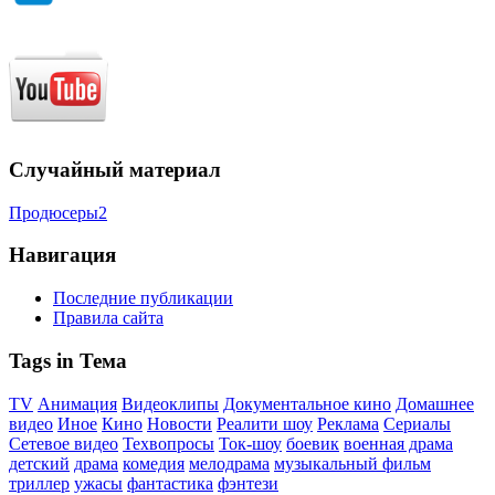
Случайный материал
Продюсеры2
Навигация
Последние публикации
Правила сайта
Tags in Тема
TV
Анимация
Видеоклипы
Документальное кино
Домашнее
видео
Иное
Кино
Новости
Реалити шоу
Реклама
Сериалы
Сетевое видео
Техвопросы
Ток-шоу
боевик
военная драма
детский
драма
комедия
мелодрама
музыкальный фильм
триллер
ужасы
фантастика
фэнтези