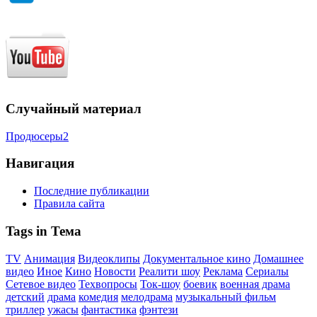
Случайный материал
Продюсеры2
Навигация
Последние публикации
Правила сайта
Tags in Тема
TV
Анимация
Видеоклипы
Документальное кино
Домашнее
видео
Иное
Кино
Новости
Реалити шоу
Реклама
Сериалы
Сетевое видео
Техвопросы
Ток-шоу
боевик
военная драма
детский
драма
комедия
мелодрама
музыкальный фильм
триллер
ужасы
фантастика
фэнтези