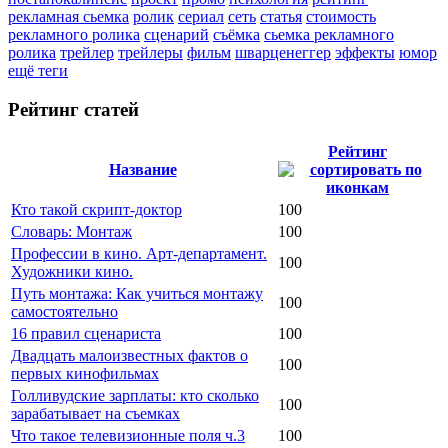
рекламная сьемка
ролик
сериал
сеть
статья
стоимость
рекламного ролика
сценарий
съёмка
сьемка рекламного
ролика
трейлер
трейлеры
фильм
шварценеггер
эффекты
юмор
ещё теги
Рейтинг статей
Рейтинг
Название
Кто такой скрипт-доктор
100
Словарь: Монтаж
100
Профессии в кино. Арт-департамент.
100
Художники кино.
Путь монтажа: Как учиться монтажу
100
самостоятельно
16 правил сценариста
100
Двадцать малоизвестных фактов о
100
первых кинофильмах
Голливудские зарплаты: кто сколько
100
зарабатывает на съемках
Что такое телевизионные поля ч.3
100