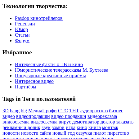
Технологии творчества:
Разбор кинотрейлеров
Рецензии
Юмор
Статьи
Форум
Избранное
Интересные факты о ТВ и кино
Юмористические телерассказы М. Бухтеева
Популярные креативные приёмы
Интересное видео
Партнёры
Tags in Теги пользователей
3D
bang
big
МедиаПрофи
СТС
ТНТ
аудиорассказ
бизнес
видео
видеопродакшн
видео продакшн
видеореклама
видеосъемка
видеосьемка
вирус
демотиватор
доктор
заказать
рекламный ролик
звук
зомби
игра
кино
книга
монтаж
новости
новости сайта
новый год
озвучка
пилот
пиратство
постапокалипсис
проект
промо
психология
рейтинг