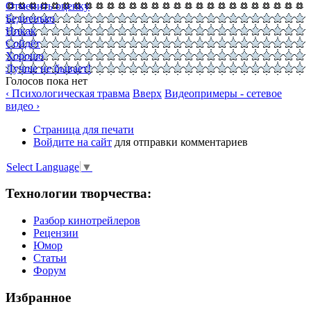
Отменить оценку
Бедненько
Никак
Сойдёт
Хорошо
Лучше не бывает!
Голосов пока нет
‹ Психологическая травма
Вверх
Видеопримеры - сетевое
видео ›
Страница для печати
Войдите на сайт
для отправки комментариев
Select Language
▼
Технологии творчества:
Разбор кинотрейлеров
Рецензии
Юмор
Статьи
Форум
Избранное