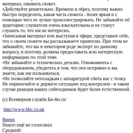
материал, оживить сюжет.
•Действуйте решительно. Времени в обрез, поэтому важно
быстро определить, какая часть сюжета - более яркая и с
помощью чего ее лучше проиллюстрировать. Не забывайте об
аудитории: слушатели очень взыскательны и не станут
слушать то, что им не интересно.
•Записывая материал или выступая в эфире, представьте себе,
что о своем сюжете вы рассказываете приятелю. При этом не
забывайте, что вы в некотором роде эксперт по данному
вопросу, и поэтому должны предоставить всю интересную
информацию по этой теме.
•Не забывайте о технических деталях. Ознакомьтесь с
оборудованием, убедитесь в том, что оно исправно и вы
знаете, как им пользоваться.
•Не позволяйте неполадкам с аппаратурой сбить вас с толку.
Не нервничайте и держите ситуацию под контролем - в таком
случае реакция ваших собеседников будет более естественной.
(с) Всемирная служба Би-би-си
http://www.bbc.co.uk
Вверх
Никто ещё не голосовал
Средний: