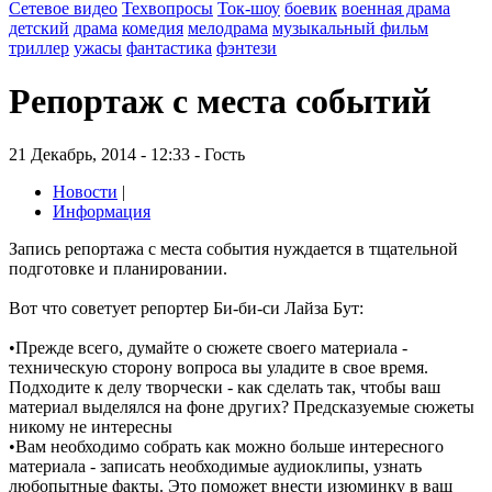
Сетевое видео
Техвопросы
Ток-шоу
боевик
военная драма
детский
драма
комедия
мелодрама
музыкальный фильм
триллер
ужасы
фантастика
фэнтези
Репортаж с места событий
21 Декабрь, 2014 - 12:33 - Гость
Новости
|
Информация
Запись репортажа с места события нуждается в тщательной
подготовке и планировании.
Вот что советует репортер Би-би-си Лайза Бут:
•Прежде всего, думайте о сюжете своего материала -
техническую сторону вопроса вы уладите в свое время.
Подходите к делу творчески - как сделать так, чтобы ваш
материал выделялся на фоне других? Предсказуемые сюжеты
никому не интересны
•Вам необходимо собрать как можно больше интересного
материала - записать необходимые аудиоклипы, узнать
любопытные факты. Это поможет внести изюминку в ваш