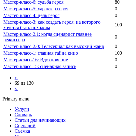
Мастер-класс-6: судьба героя
80
Мастер-класс-5: характер героя
0
Мастер-класс-4: цель героя
0
Мастер-класс-3: как создать героя, на которого
100
хочется быть похожим
Мастер-класс-2.1: когда сценарист главнее
0
режиссера
Мастер-класс-2.0: Телесериал как высокий жанр
0
Мастер-класс-1: главная тайна кино
100
Мастер-класс-16: Вдохновение
0
Мастер-класс-15: сценарная запись
0
‹‹
69 из 130
››
Primary menu
Услуги
Словарь
Статьи для начинающих
Сценарий
Съёмка