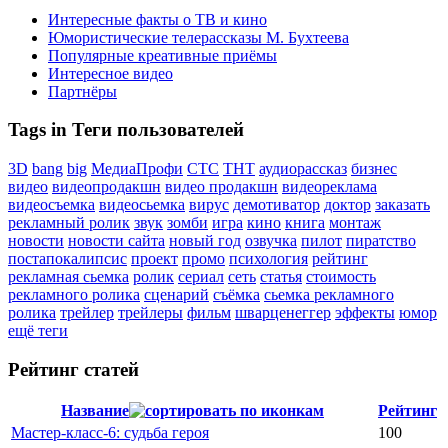
Интересные факты о ТВ и кино
Юмористические телерассказы М. Бухтеева
Популярные креативные приёмы
Интересное видео
Партнёры
Tags in Теги пользователей
3D
bang
big
МедиаПрофи
СТС
ТНТ
аудиорассказ
бизнес
видео
видеопродакшн
видео продакшн
видеореклама
видеосъемка
видеосьемка
вирус
демотиватор
доктор
заказать
рекламный ролик
звук
зомби
игра
кино
книга
монтаж
новости
новости сайта
новый год
озвучка
пилот
пиратство
постапокалипсис
проект
промо
психология
рейтинг
рекламная сьемка
ролик
сериал
сеть
статья
стоимость
рекламного ролика
сценарий
съёмка
сьемка рекламного
ролика
трейлер
трейлеры
фильм
шварценеггер
эффекты
юмор
ещё теги
Рейтинг статей
Название
Рейтинг
Мастер-класс-6: судьба героя
100