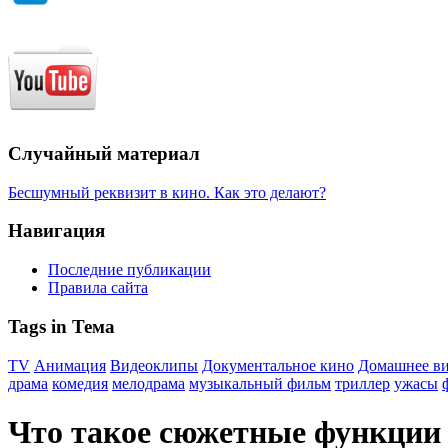
Случайный материал
Бесшумный реквизит в кино. Как это делают?
Навигация
Последние публикации
Правила сайта
Tags in Тема
TV
Анимация
Видеоклипы
Документальное кино
Домашнее в
драма
комедия
мелодрама
музыкальный фильм
триллер
ужасы
Что такое сюжетные функции