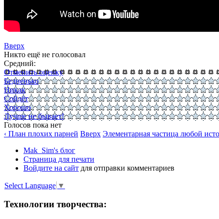
Вверх
Никто ещё не голосовал
Средний:
Отменить оценку
Бедненько
Никак
Сойдёт
Хорошо
Лучше не бывает!
Голосов пока нет
‹ План плохих парней
Вверх
Элементарная частица любой исто
Mak_Sim's блог
Страница для печати
Войдите на сайт
для отправки комментариев
Select Language
▼
Технологии творчества: