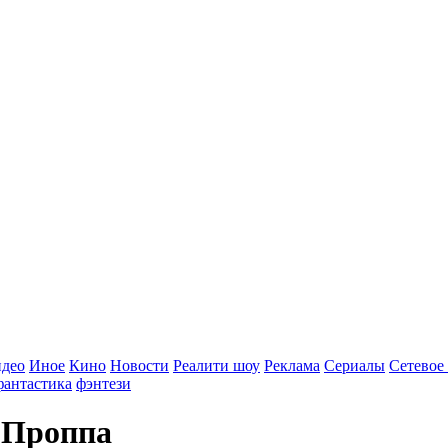
идео
Иное
Кино
Новости
Реалити шоу
Реклама
Сериалы
Сетевое
фантастика
фэнтези
 Проппа