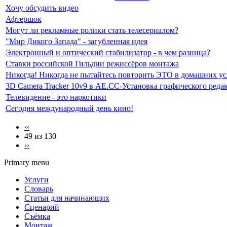
Хочу обсудить видео
Афтершок
Могут ли рекламные ролики стать телесериалом?
"Мир Дикого Запада" - загубленная идея
Электронный и оптический стабилизатор - в чем разница?
Ставки российской Гильдии режиссёров монтажа
Никогда! Никогда не пытайтесь повторить ЭТО в домашних ус
3D Camera Tracker 10v9 в AЕ.СС-Установка графического редак
Телевидение - это наркотики
Сегодня международный день кино!
‹‹
49 из 130
››
Primary menu
Услуги
Словарь
Статьи для начинающих
Сценарий
Съёмка
Монтаж