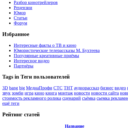
Разбор кинотрейлеров
Рецензии
Юмор
Статьи
Форум
Избранное
Интересные факты о ТВ и кино
Юмористические телерассказы М. Бухтеева
Популярные креативные приёмы
Интересное видео
Партнёры
Tags in Теги пользователей
3D
bang
big
МедиаПрофи
СТС
ТНТ
аудиорассказ
бизнес
видео
звук
зомби
игра
кино
книга
монтаж
новости
новости сайта
нов
стоимость рекламного ролика
сценарий
съёмка
сьемка рекламн
ещё теги
Рейтинг статей
Название