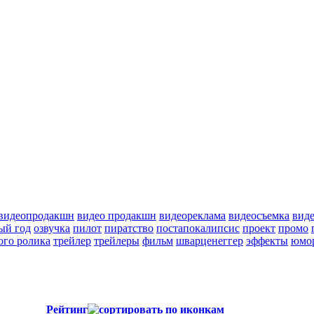
видеопродакшн
видео продакшн
видеореклама
видеосъемка
вид
ый год
озвучка
пилот
пиратство
постапокалипсис
проект
промо
ого ролика
трейлер
трейлеры
фильм
шварценеггер
эффекты
юмо
Рейтинг