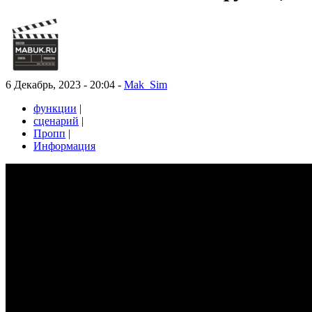
6 Декабрь, 2023 - 20:04 -
Mak_Sim
функции
|
сценарий
|
Пропп
|
Информация