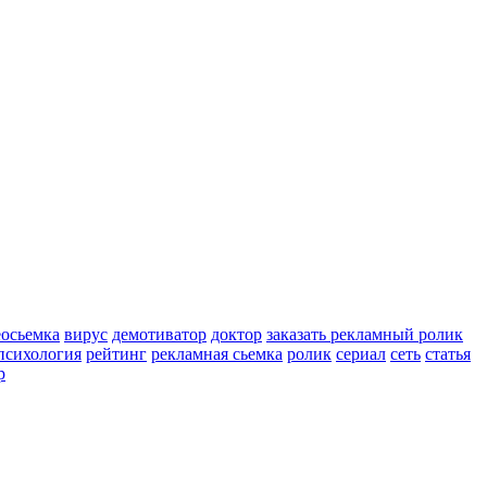
еосьемка
вирус
демотиватор
доктор
заказать рекламный ролик
психология
рейтинг
рекламная сьемка
ролик
сериал
сеть
статья
р