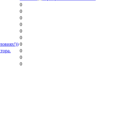
0
0
0
0
0
0
ловиях!))
0
тора.
0
0
0