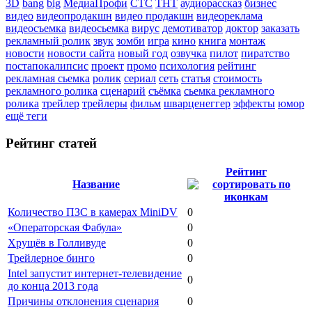
3D
bang
big
МедиаПрофи
СТС
ТНТ
аудиорассказ
бизнес
видео
видеопродакшн
видео продакшн
видеореклама
видеосъемка
видеосьемка
вирус
демотиватор
доктор
заказать
рекламный ролик
звук
зомби
игра
кино
книга
монтаж
новости
новости сайта
новый год
озвучка
пилот
пиратство
постапокалипсис
проект
промо
психология
рейтинг
рекламная сьемка
ролик
сериал
сеть
статья
стоимость
рекламного ролика
сценарий
съёмка
сьемка рекламного
ролика
трейлер
трейлеры
фильм
шварценеггер
эффекты
юмор
ещё теги
Рейтинг статей
Рейтинг
Название
Количество ПЗС в камерах MiniDV
0
«Операторская Фабула»
0
Хрущёв в Голливуде
0
Трейлерное бинго
0
Intel запустит интернет-телевидение
0
до конца 2013 года
Причины отклонения сценария
0