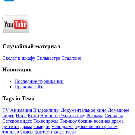
Случайный материал
Скелет в шкафу Сильвестра Сталлоне
Навигация
Последние публикации
Правила сайта
Tags in Тема
TV
Анимация
Видеоклипы
Документальное кино
Домашнее
видео
Иное
Кино
Новости
Реалити шоу
Реклама
Сериалы
Сетевое видео
Техвопросы
Ток-шоу
боевик
военная драма
детский
драма
комедия
мелодрама
музыкальный фильм
триллер
ужасы
фантастика
фэнтези