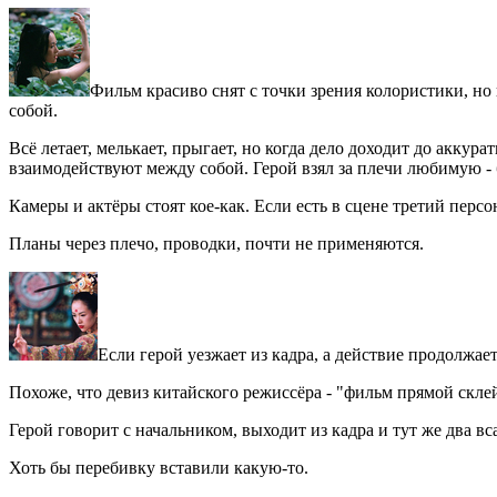
Фильм красиво снят с точки зрения колористики, но
собой.
Всё летает, мелькает, прыгает, но когда дело доходит до акку
взаимодействуют между собой. Герой взял за плечи любимую - б
Камеры и актёры стоят кое-как. Если есть в сцене третий персон
Планы через плечо, проводки, почти не применяются.
Если герой уезжает из кадра, а действие продолжае
Похоже, что девиз китайского режиссёра - "фильм прямой склейк
Герой говорит с начальником, выходит из кадра и тут же два вса
Хоть бы перебивку вставили какую-то.