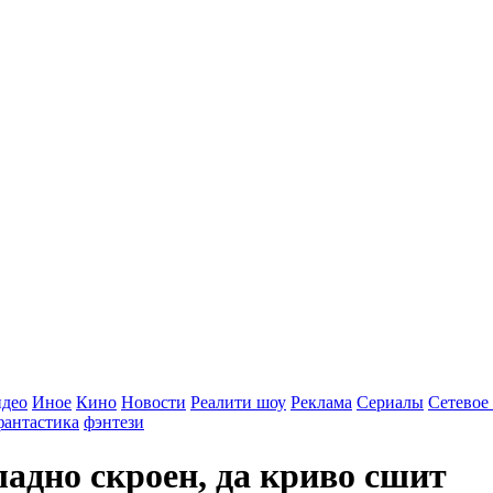
идео
Иное
Кино
Новости
Реалити шоу
Реклама
Сериалы
Сетевое
фантастика
фэнтези
адно скроен, да криво сшит