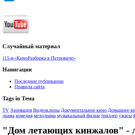
Случайный материал
115-я «КиноРазборка в Петровиче»
Навигация
Последние публикации
Правила сайта
Tags in Тема
TV
Анимация
Видеоклипы
Документальное кино
Домашнее в
драма
комедия
мелодрама
музыкальный фильм
триллер
ужасы
"Дом летающих кинжалов" - л