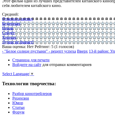
Этот фильм один из лучших представителей китайского кинопро
себя любителем китайского кино.
Средний:
Отменить оценку
Бедненько
Никак
Сойдёт
Хорошо
Лучше не бывает!
Ваша оценка:
Нет
Рейтинг:
5
(
1
голосов)
‹ "Белое солнце пустыни" - рецепт успеха
Вверх
13-й район: Ул
Страница для печати
Войдите на сайт
для отправки комментариев
Select Language
▼
Технологии творчества:
Разбор кинотрейлеров
Рецензии
Юмор
Статьи
Форум