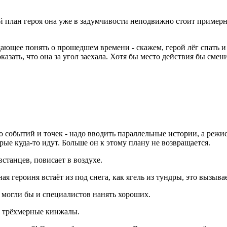
й план героя она уже в задумчивости неподвижно стоит примерн
дающее понять о прошедшем времени - скажем, герой лёг спать и
казать, что она за угол заехала. Хотя бы место действия бы смен
 событий и точек - надо вводить параллельные истории, а режисс
рые куда-то идут. Больше он к этому плану не возвращается.
станцев, повисает в воздухе.
ная героиня встаёт из под снега, как ягель из тундры, это вызыв
и могли бы и специалистов нанять хороших.
е трёхмерные кинжалы.