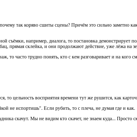
 почему так коряво сшиты сцены? Причём это сильно заметно как
ратной съёмки, например, диалога, то постановка демонстрирует 
ац, прямая склейка, и они продолжают действие, уже лёжа на зе
аж, то часто трудно понять, кто с кем разговаривает и на кого с
тся, то цельность восприятия времени тут же рушится, как карто
ой не испортишь". Если рубить, то с плеча, не думая где и как.
дника скачут. Мы не видим кто скачет, не знаем куда... Просто с