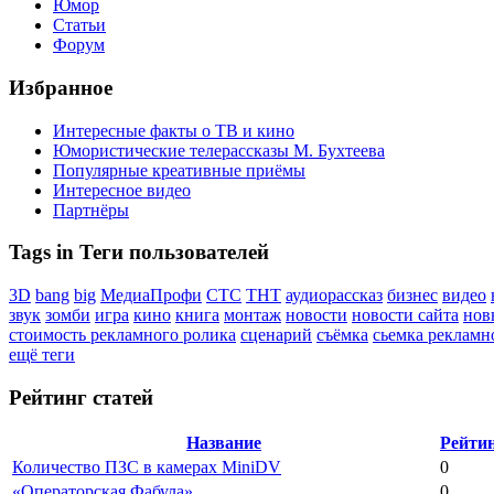
Юмор
Статьи
Форум
Избранное
Интересные факты о ТВ и кино
Юмористические телерассказы М. Бухтеева
Популярные креативные приёмы
Интересное видео
Партнёры
Tags in Теги пользователей
3D
bang
big
МедиаПрофи
СТС
ТНТ
аудиорассказ
бизнес
видео
звук
зомби
игра
кино
книга
монтаж
новости
новости сайта
нов
стоимость рекламного ролика
сценарий
съёмка
сьемка рекламн
ещё теги
Рейтинг статей
Название
Рейти
Количество ПЗС в камерах MiniDV
0
«Операторская Фабула»
0