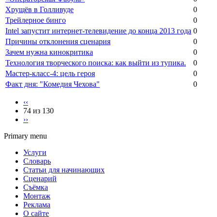
Хрущёв в Голливуде
0
Трейлерное бинго
0
Intel запустит интернет-телевидение до конца 2013 года
0
Причины отклонения сценария
0
Зачем нужна кинокритика
0
Технология творческого поиска: как выйти из тупика.
0
Мастер-класс-4: цель героя
0
Факт дня: "Комедия Чехова"
0
‹‹
74 из 130
››
Primary menu
Услуги
Словарь
Статьи для начинающих
Сценарий
Съёмка
Монтаж
Реклама
О сайте