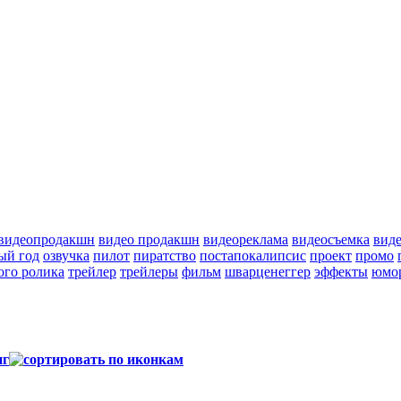
видеопродакшн
видео продакшн
видеореклама
видеосъемка
вид
ый год
озвучка
пилот
пиратство
постапокалипсис
проект
промо
ого ролика
трейлер
трейлеры
фильм
шварценеггер
эффекты
юмо
нг