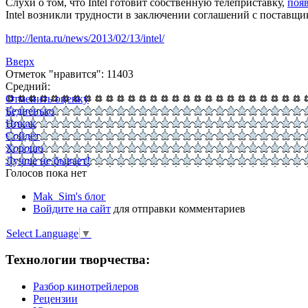
Слухи о том, что Intel готовит собственную телеприставку,
поя
Intel возникли трудности в заключении соглашений с поставщи
http://lenta.ru/news/2013/02/13/intel/
Вверх
Отметок "нравится": 11403
Средний:
Отменить оценку
Бедненько
Никак
Сойдёт
Хорошо
Лучше не бывает!
Голосов пока нет
Mak_Sim's блог
Войдите на сайт
для отправки комментариев
Select Language
▼
Технологии творчества:
Разбор кинотрейлеров
Рецензии