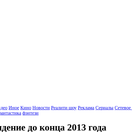
идео
Иное
Кино
Новости
Реалити шоу
Реклама
Сериалы
Сетевое
фантастика
фэнтези
идение до конца 2013 года