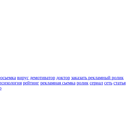
еосьемка
вирус
демотиватор
доктор
заказать рекламный ролик
психология
рейтинг
рекламная сьемка
ролик
сериал
сеть
статья
р