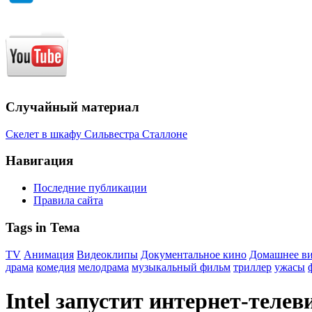
Случайный материал
Скелет в шкафу Сильвестра Сталлоне
Навигация
Последние публикации
Правила сайта
Tags in Тема
TV
Анимация
Видеоклипы
Документальное кино
Домашнее в
драма
комедия
мелодрама
музыкальный фильм
триллер
ужасы
Intel запустит интернет-телев