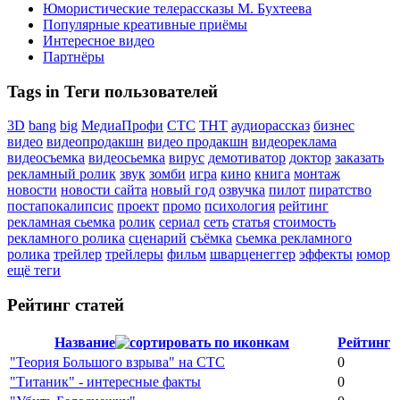
Юмористические телерассказы М. Бухтеева
Популярные креативные приёмы
Интересное видео
Партнёры
Tags in Теги пользователей
3D
bang
big
МедиаПрофи
СТС
ТНТ
аудиорассказ
бизнес
видео
видеопродакшн
видео продакшн
видеореклама
видеосъемка
видеосьемка
вирус
демотиватор
доктор
заказать
рекламный ролик
звук
зомби
игра
кино
книга
монтаж
новости
новости сайта
новый год
озвучка
пилот
пиратство
постапокалипсис
проект
промо
психология
рейтинг
рекламная сьемка
ролик
сериал
сеть
статья
стоимость
рекламного ролика
сценарий
съёмка
сьемка рекламного
ролика
трейлер
трейлеры
фильм
шварценеггер
эффекты
юмор
ещё теги
Рейтинг статей
Название
Рейтинг
"Теория Большого взрыва" на СТС
0
"Титаник" - интересные факты
0