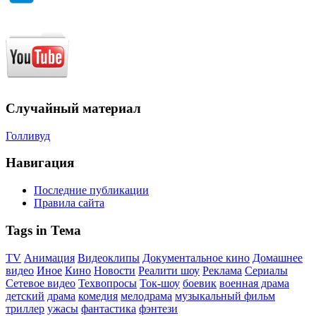
Случайный материал
Голливуд
Навигация
Последние публикации
Правила сайта
Tags in Тема
TV
Анимация
Видеоклипы
Документальное кино
Домашнее
видео
Иное
Кино
Новости
Реалити шоу
Реклама
Сериалы
Сетевое видео
Техвопросы
Ток-шоу
боевик
военная драма
детский
драма
комедия
мелодрама
музыкальный фильм
триллер
ужасы
фантастика
фэнтези