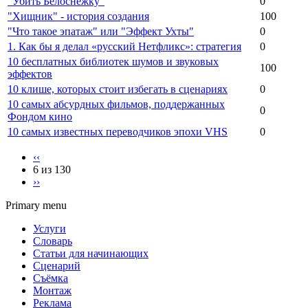
"Убить Белоснежку"
0
"Хищник" - история создания
100
"Что такое эпатаж" или "Эффект Ухты"
0
1. Как бы я делал «русский Нетфликс»: стратегия
0
10 бесплатных библиотек шумов и звуковых
100
эффектов
10 клише, которых стоит избегать в сценариях
0
10 самых абсурдных фильмов, поддержанных
0
Фондом кино
10 самых известных переводчиков эпохи VHS
0
‹‹
6 из 130
››
Primary menu
Услуги
Словарь
Статьи для начинающих
Сценарий
Съёмка
Монтаж
Реклама