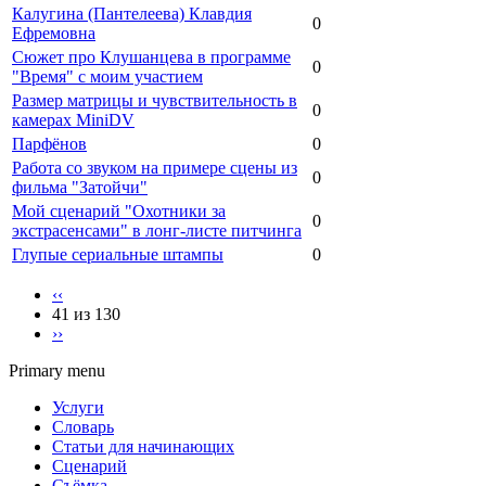
Калугина (Пантелеева) Клавдия
0
Ефремовна
Сюжет про Клушанцева в программе
0
"Время" с моим участием
Размер матрицы и чувствительность в
0
камерах MiniDV
Парфёнов
0
Работа со звуком на примере сцены из
0
фильма "Затойчи"
Мой сценарий "Охотники за
0
экстрасенсами" в лонг-листе питчинга
Глупые сериальные штампы
0
‹‹
41 из 130
››
Primary menu
Услуги
Словарь
Статьи для начинающих
Сценарий
Съёмка