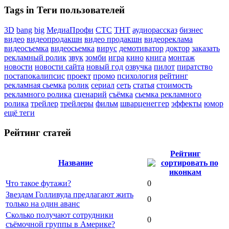
Tags in Теги пользователей
3D
bang
big
МедиаПрофи
СТС
ТНТ
аудиорассказ
бизнес
видео
видеопродакшн
видео продакшн
видеореклама
видеосъемка
видеосьемка
вирус
демотиватор
доктор
заказать
рекламный ролик
звук
зомби
игра
кино
книга
монтаж
новости
новости сайта
новый год
озвучка
пилот
пиратство
постапокалипсис
проект
промо
психология
рейтинг
рекламная сьемка
ролик
сериал
сеть
статья
стоимость
рекламного ролика
сценарий
съёмка
сьемка рекламного
ролика
трейлер
трейлеры
фильм
шварценеггер
эффекты
юмор
ещё теги
Рейтинг статей
Рейтинг
Название
Что такое футажи?
0
Звездам Голливуда предлагают жить
0
только на один аванс
Сколько получают сотрудники
0
съёмочной группы в Америке?