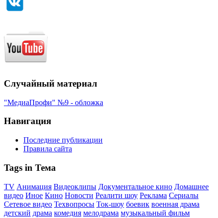
Случайный материал
"МедиаПрофи" №9 - обложка
Навигация
Последние публикации
Правила сайта
Tags in Тема
TV
Анимация
Видеоклипы
Документальное кино
Домашнее
видео
Иное
Кино
Новости
Реалити шоу
Реклама
Сериалы
Сетевое видео
Техвопросы
Ток-шоу
боевик
военная драма
детский
драма
комедия
мелодрама
музыкальный фильм