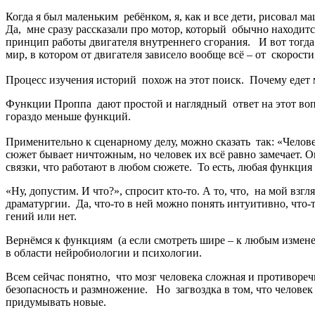
Когда я был маленьким ребёнком, я, как и все дети, рисовал м
Да, мне сразу рассказали про мотор, который обычно находится
принцип работы двигателя внутреннего сгорания. И вот тогда
мир, в котором от двигателя зависело вообще всё – от скоро
Процесс изучения историй похож на этот поиск. Почему еде
Функции Проппа дают простой и наглядный ответ на этот вопро
гораздо меньше функций.
Применительно к сценарному делу, можно сказать так: «Челов
сюжет бывает ничтожным, но человек их всё равно замечает. 
связки, что работают в любом сюжете. То есть, любая функция
«Ну, допустим. И что?», спросит кто-то. А то, что, на мой вз
драматургии. Да, что-то в ней можно понять интуитивно, что-
гений или нет.
Вернёмся к функциям (а если смотреть шире – к любым измен
в области нейробиологии и психологии.
Всем сейчас понятно, что мозг человека сложная и противореч
безопасность и размножение. Но загвоздка в том, что челове
придумывать новые.