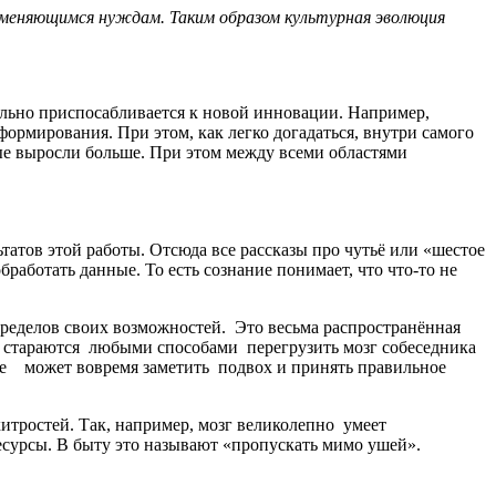
к меняющимся нуждам. Таким образом культурная эволюция
льно приспосабливается к новой инновации. Например,
формирования. При этом, как легко догадаться, внутри самого
орые выросли больше. При этом между всеми областями
атов этой работы. Отсюда все рассказы про чутьё или «шестое
аботать данные. То есть сознание понимает, что что-то не
 пределов своих возможностей. Это весьма распространённая
и стараются любыми способами перегрузить мозг собеседника
 не может вовремя заметить подвох и принять правильное
хитростей. Так, например, мозг великолепно умеет
есурсы. В быту это называют «пропускать мимо ушей».