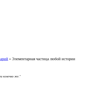
арий
» Элементарная частица любой истории
га конечно же."