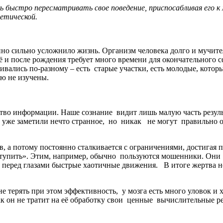
ь быстро пересматривать свое поведение, приспосабливая его 
нетической.
о сильно усложнило жизнь. Организм человека долго и мучите
ё и после рождения требует много времени для окончательного с
звивались по-разному – есть старые участки, есть молодые, кот
стью не изучены.
тво информации. Наше сознание видит лишь малую часть результ
 уже заметили нечто странное, но никак не могут правильно обр
в, а потому постоянно сталкивается с ограничениями, достигая
 «тупить». Этим, например, обычно пользуются мошенники. Он
ют перед глазами быстрые хаотичные движения. В итоге жертва
 терять при этом эффективность, у мозга есть много уловок и 
к он не тратит на её обработку свои ценные вычислительные р