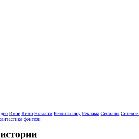
идео
Иное
Кино
Новости
Реалити шоу
Реклама
Сериалы
Сетевое
фантастика
фэнтези
 истории