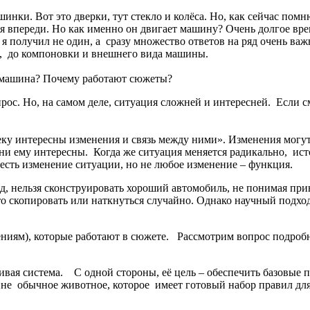
ашинки. Вот это дверки, тут стекло и колёса. Но, как сейчас по
 впереди. Но как именно он двигает машину? Очень долгое время
 я получил не один, а сразу множество ответов на ряд очень 
сти, до компоновки и внешнего вида машины.
т машина? Почему работают сюжеты?
с. Но, на самом деле, ситуация сложней и интересней. Если см
еку интересны изменения и связь между ними». Изменения могу
Они ему интересны. Когда же ситуация меняется радикально, ис
 есть изменение ситуации, но не любое изменение – функция.
гляд, нельзя сконструировать хороший автомобиль, не понимая пр
то скопировать или наткнуться случайно. Однако научный подход
ениям), которые работают в сюжете. Рассмотрим вопрос подро
ивая система. С одной стороны, её цель – обеспечить базовые п
к не обычное животное, которое имеет готовый набор правил дл