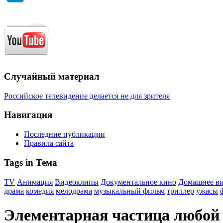
Случайный материал
Российское телевидение делается не для зрителя
Навигация
Последние публикации
Правила сайта
Tags in Тема
TV
Анимация
Видеоклипы
Документальное кино
Домашнее в
драма
комедия
мелодрама
музыкальный фильм
триллер
ужасы
Элементарная частица любой