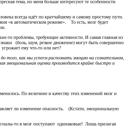
ресная тема, но меня больше интересуют те особенности
еловека всегда идёт по кратчайшему и самому простому пути.
ия «в автоматическом режиме». То есть, мозг будет
нии.
кие-то проблемы, требующие активности. И самая главная из
знаки (боль, шум, резкое движение) могут быть совершенно
, угрожает ему что-то или нет?
до того, как мы успеем распознать эмоцию на сознательном,
ная эмоциональная оценка производится крайне быстро и
зменилось. По величине и качеству этих изменений мозг и
тавляет ли изменение опасность. (Кстати, эмоциональную
 сигналы-то в мозг поступают одинаковые! Лишь прилагая