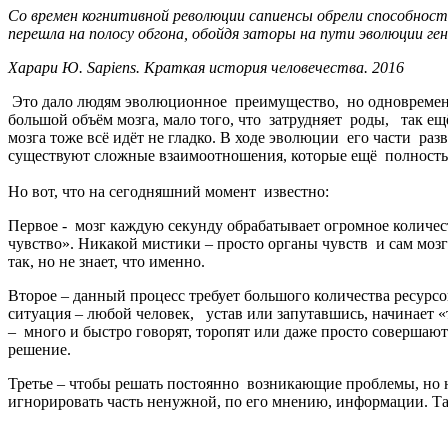
Со времен когнитивной революции сапиенсы обрели способност
перешла на полосу обгона, обойдя заторы на пути эволюции ге
Харари Ю. Sapiens. Краткая история человечества. 2016
Это дало людям эволюционное преимущество, но одновременн
большой объём мозга, мало того, что затрудняет роды, так ещ
мозга тоже всё идёт не гладко. В ходе эволюции его части ра
существуют сложные взаимоотношения, которые ещё полно
Но вот, что на сегодняшний момент известно:
Первое - мозг каждую секунду обрабатывает огромное количес
чувство». Никакой мистики – просто органы чувств и сам мозг
так, но не знает, что именно.
Второе – данный процесс требует большого количества ресурсо
ситуация – любой человек, устав или запутавшись, начинает
– много и быстро говорят, торопят или даже просто соверша
решение.
Третье – чтобы решать постоянно возникающие проблемы, но не
игнорировать часть ненужной, по его мнению, информации. Та