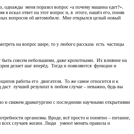
мню, однажды меня поразил вопрос «а почему машина едет?».
 я искал ответ на этот вопрос и, в итоге, нашёл его, поняв
важных вопросов об автомобиле. Мне открылся целый новый
отреть на вопрос шире, то у любого рассказа есть частицы
т быть совсем небольшими, даже крохотными. Их влияние на
тория делает шаг вперёд. Тогда и появляются функции и
инципов работы его двигателя. То же самое относится и к
 даст лучший результат в любом случае – неважно, будь вы
бно и свяжем драматургию с последними научными открытиями
отребности организма. Вроде, всё просто и понятно – питание,
я всех случаев жизни. Люди умеют менять правила и