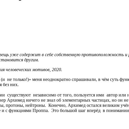
вещь уже содержит в себе собственную противоположность и ра
становится другим.
я человеческих мотивов, 2020.
(и не только!)» меня неоднократно спрашивали, в чём суть фун
 без них.
ии существуют независимо от того, пользуется ими автор или 
ер Архимед ничего не знал об элементарных частицах, но он не
, протоны, нейтроны. Конечно, Архимед остался великим учён
е и с функциями Проппа. Это большой шаг вперёд в понимании т