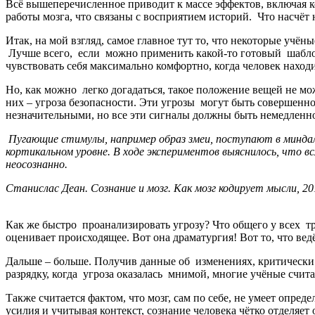
Всё вышеперечисленное приводит к массе эффектов, включая к
работы мозга, что связаны с восприятием историй. Что насчёт 
Итак, на мой взгляд, самое главное тут то, что некоторые уч
Лучше всего, если можно применить какой-то готовый шаблон
чувствовать себя максимально комфортно, когда человек нах
Но, как можно легко догадаться, такое положение вещей не мо
них – угроза безопасности. Эти угрозы могут быть совершенн
незначительными, но все эти сигналы должны быть немедленн
Пугающие стимулы, например образ змеи, поступают в миндале
кортикальном уровне. В ходе экспериментов выяснилось, что 
неосознанно.
Станислас Деан. Сознание и мозг. Как мозг кодирует мысли,
Как же быстро проанализировать угрозу? Что общего у всех тре
оценивает происходящее. Вот она драматургия! Вот то, что вед
Дальше – больше. Получив данные об изменениях, критически
разрядку, когда угроза оказалась мнимой, многие учёные сч
Также считается фактом, что мозг, сам по себе, не умеет опр
усилия и учитывая контекст, сознание человека чётко отделяет 