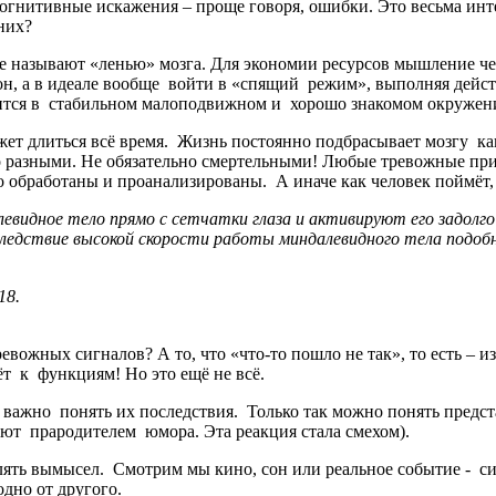
огнитивные искажения – проще говоря, ошибки. Это весьма инте
них?
ёные называют «ленью» мозга. Для экономии ресурсов мышление ч
, а в идеале вообще войти в «спящий режим», выполняя действ
одится в стабильном малоподвижном и хорошо знакомом окруже
жет длиться всё время. Жизнь постоянно подбрасывает мозгу ка
о разными. Не обязательно смертельными! Любые тревожные при
о обработаны и проанализированы. А иначе как человек поймёт
видное тело прямо с сетчатки глаза и активируют его задолго 
вследствие высокой скорости работы миндалевидного тела подоб
 2018.
вожных сигналов? А то, что «что-то пошло не так», то есть – и
ёт к функциям! Но это ещё не всё.
 важно понять их последствия. Только так можно понять предс
итают прародителем юмора. Эта реакция стала смехом).
еделять вымысел. Смотрим мы кино, сон или реальное событие -
одно от другого.