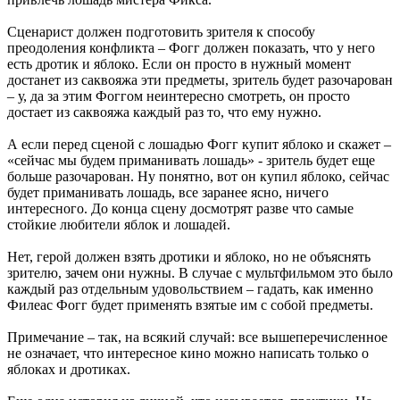
Сценарист должен подготовить зрителя к способу
преодоления конфликта – Фогг должен показать, что у него
есть дротик и яблоко. Если он просто в нужный момент
достанет из саквояжа эти предметы, зритель будет разочарован
– у, да за этим Фоггом неинтересно смотреть, он просто
достает из саквояжа каждый раз то, что ему нужно.
А если перед сценой с лошадью Фогг купит яблоко и скажет –
«сейчас мы будем приманивать лошадь» - зритель будет еще
больше разочарован. Ну понятно, вот он купил яблоко, сейчас
будет приманивать лошадь, все заранее ясно, ничего
интересного. До конца сцену досмотрят разве что самые
стойкие любители яблок и лошадей.
Нет, герой должен взять дротики и яблоко, но не объяснять
зрителю, зачем они нужны. В случае с мультфильмом это было
каждый раз отдельным удовольствием – гадать, как именно
Филеас Фогг будет применять взятые им с собой предметы.
Примечание – так, на всякий случай: все вышеперечисленное
не означает, что интересное кино можно написать только о
яблоках и дротиках.