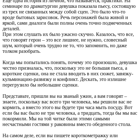
Еще одна история из личной, что называется, практики. На
семинаре по драматургии девушка показала пьесу, состоящую
из трех не связанных между собой сцен. Это было что-то
вроде бытовых зарисовок. Речь персонажей была живой и
яркой, сами диалоги были полны очень точно подмеченных
деталей.
При этом слушать их было ужасно скучно. Казалось, что все,
что говорят герои – это все лишнее, не нужно, словесный
шум, который очень трудно не то, что запомнить, но даже
толком разобрать.
Когда мы попытались понять, почему это произошло, девушка
честно призналась, что, поскольку это не большая пьеса, а
короткие сценки, она не стала вводить в них сюжет, завязку-
кульминацию-развязку и конфликт. Дескать, это излишне
перегрузило бы небольшие сценки.
Представьте, пришли вы на званый ужин, а вам говорят –
знаете, поскольку вас всего три человека, мы решили вас не
кормить, а вместо этого вы будете три часа мыть посуду. Вот
если бы вас было не три человека, а тридцать, тогда бы мы вас
покормили. Мы на той читке были этими самыми
несчастными гостями у раковины вместо обеденного стола.
На самом деле, если вы пишете короткометражку или