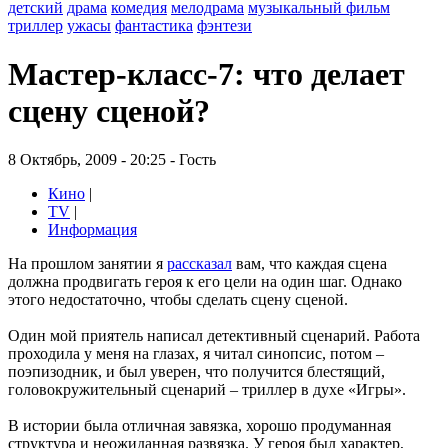
детский
драма
комедия
мелодрама
музыкальный фильм
триллер
ужасы
фантастика
фэнтези
Мастер-класс-7: что делает
сцену сценой?
8 Октябрь, 2009 - 20:25 - Гость
Кино
|
TV
|
Информация
На прошлом занятии я
рассказал
вам, что каждая сцена
должна продвигать героя к его цели на один шаг. Однако
этого недостаточно, чтобы сделать сцену сценой.
Один мой приятель написал детективный сценарий. Работа
проходила у меня на глазах, я читал синопсис, потом –
поэпизодник, и был уверен, что получится блестящий,
головокружительный сценарий – триллер в духе «Игры».
В истории была отличная завязка, хорошо продуманная
структура и неожиданная развязка. У героя был характер,