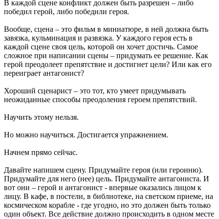
В каждой сцене конфликт должен быть разрешен – либо
победил герой, либо победили героя.
Вообще, сцена – это фильм в миниатюре, в ней должна быть
завязка, кульминация и развязка. У каждого героя есть в
каждой сцене своя цель, которой он хочет достичь. Самое
сложное при написании сцены – придумать ее решение. Как
герой преодолеет препятствие и достигнет цели? Или как его
переиграет антагонист?
Хороший сценарист – это тот, кто умеет придумывать
неожиданные способы преодоления героем препятствий.
Научить этому нельзя.
Но можно научиться. Достигается упражнением.
Начнем прямо сейчас.
Давайте напишем сцену. Придумайте героя (или героиню).
Придумайте для него (нее) цель. Придумайте антагониста. И
вот они – герой и антагонист - впервые оказались лицом к
лицу. В кафе, в постели, в библиотеке, на светском приеме, на
космическом корабле - где угодно, но это должен быть только
один объект. Все действие должно происходить в одном месте