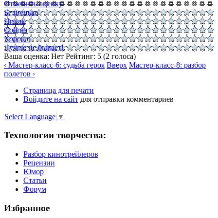
Отменить оценку
Бедненько
Никак
Сойдёт
Хорошо
Лучше не бывает!
Ваша оценка:
Нет
Рейтинг:
5
(
2
голоса)
‹ Мастер-класс-6: судьба героя
Вверх
Мастер-класс-8: разбор
полетов ›
Страница для печати
Войдите на сайт
для отправки комментариев
Select Language
▼
Технологии творчества:
Разбор кинотрейлеров
Рецензии
Юмор
Статьи
Форум
Избранное