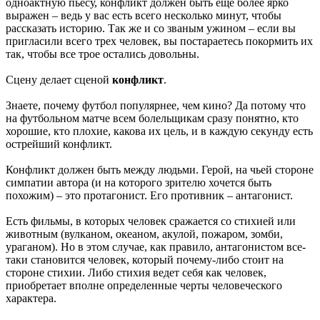
одноактную пьесу, конфликт должен быть еще более ярко
выражен – ведь у вас есть всего несколько минут, чтобы
рассказать историю. Так же и со званым ужином – если вы
пригласили всего трех человек, вы постараетесь покормить их
так, чтобы все трое остались довольны.
Сцену делает сценой
конфликт
.
Знаете, почему футбол популярнее, чем кино? Да потому что
на футбольном матче всем болельщикам сразу понятно, кто
хорошие, кто плохие, какова их цель, и в каждую секунду есть
острейший конфликт.
Конфликт должен быть между людьми. Герой, на чьей стороне
симпатии автора (и на которого зрителю хочется быть
похожим) – это протагонист. Его противник – антагонист.
Есть фильмы, в которых человек сражается со стихией или
животным (вулканом, океаном, акулой, пожаром, зомби,
ураганом). Но в этом случае, как правило, антагонистом все-
таки становится человек, который почему-либо стоит на
стороне стихии. Либо стихия ведет себя как человек,
приобретает вполне определенные черты человеческого
характера.