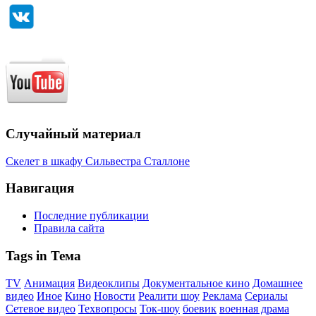
Случайный материал
Скелет в шкафу Сильвестра Сталлоне
Навигация
Последние публикации
Правила сайта
Tags in Тема
TV
Анимация
Видеоклипы
Документальное кино
Домашнее
видео
Иное
Кино
Новости
Реалити шоу
Реклама
Сериалы
Сетевое видео
Техвопросы
Ток-шоу
боевик
военная драма