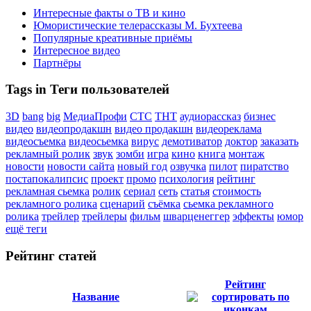
Интересные факты о ТВ и кино
Юмористические телерассказы М. Бухтеева
Популярные креативные приёмы
Интересное видео
Партнёры
Tags in Теги пользователей
3D
bang
big
МедиаПрофи
СТС
ТНТ
аудиорассказ
бизнес
видео
видеопродакшн
видео продакшн
видеореклама
видеосъемка
видеосьемка
вирус
демотиватор
доктор
заказать
рекламный ролик
звук
зомби
игра
кино
книга
монтаж
новости
новости сайта
новый год
озвучка
пилот
пиратство
постапокалипсис
проект
промо
психология
рейтинг
рекламная сьемка
ролик
сериал
сеть
статья
стоимость
рекламного ролика
сценарий
съёмка
сьемка рекламного
ролика
трейлер
трейлеры
фильм
шварценеггер
эффекты
юмор
ещё теги
Рейтинг статей
Рейтинг
Название