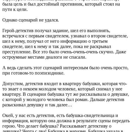
была цель и был достойный противник, который стоял на
пути к цели.
Однако сценарий не удался.
Герой-детектив получал задание, шел его выполнять,
встречался с первым свидетелем, узнавал о втором свидетеле,
шел к нему, получал от него информацию о третьем
свидетеле, шел к нему и так далее, пока не раскрывал
преступление. Все это было очень-очень-очень скучно. Даже
остроумные местами диалоги не спасали.
А ведь сделать этот сценарий интересным было очень просто,
при готовом-то поэпизоднике.
Допустим, детектив входит в квартиру бабушки, которая что-
то знает о некоем молодом человеке, который снимал у нее
квартиру. В сценарии бабушка тут же рассказывала о девушке,
с которой у молодого человека был роман. Дальше детектив
разыскивал девушку и так далее…
Окей, у нас есть детектив, есть бабушка-свидетельница и
информация, которую она должна в результате сцены передать
герою. Что делает бабушка? Рассказывает детективу о
девушке? Черта с два! Бабушка в маразме. Бабушка уехала в