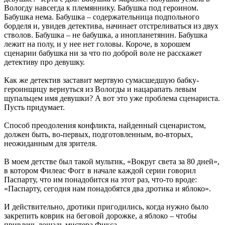
Вологду навсегда к племяннику. Бабушка под героином.
Бабушка нема. Бабушка – содержательница подпольного
борделя и, увидев детектива, начинает отстреливаться из двух
стволов. Бабушка – не бабушка, а инопланетянин. Бабушка
лежит на полу, и у нее нет головы. Короче, в хорошем
сценарии бабушка ни за что по доброй воле не расскажет
детективу про девушку.
Как же детектив заставит мертвую сумасшедшую бабку-
героинщицу вернуться из Вологды и нацарапать левым
щупальцем имя девушки? А вот это уже проблема сценариста.
Пусть придумает.
Способ преодоления конфликта, найденный сценаристом,
должен быть, во-первых, подготовленным, во-вторых,
неожиданным для зрителя.
В моем детстве был такой мультик, «Вокруг света за 80 дней»,
в котором Филеас Фогг в начале каждой серии говорил
Паспарту, что им понадобится на этот раз, что-то вроде:
«Паспарту, сегодня нам понадобятся два дротика и яблоко».
И действительно, дротики пригодились, когда нужно было
закрепить коврик на беговой дорожке, а яблоко – чтобы
привлечь лошадь мистера Фикса.