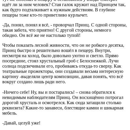
идёт ли за ним человек? Стая галок кружит над Принцем так,
как будто подталкивает к нужным действиям. В глубине
пещеры тоже кто-то приветливо курлычет.
-Да, понял, понял я всё, - проворчал Принц. С одной стороны,
такая забота, что приятно! С другой стороны, немного
обидно. Он всё же не настолько тупой!
Чтобы показать лесной живности, что он не робкого десятка,
Принц быстро и решительно вошёл в пещеру. Внутри,
несмотря на холод, было довольно уютно и светло. Прямо
посередине, стоял хрустальный гроб с Белоснежкой. Лучи
солнца подсвечивали его, пробиваясь откуда-то сверху. Как
театральные прожекторы, они создавали весьма интересную
картину -выделяли центр композиции, давая понять, что всё
вокруг создано лишь ради него.
-Ничего себе! Ну, вы и постарались! – снова обратился к
невидимым наблюдателям Принц. Он восхищённо потрогал
дорогой хрусталь и осмотрелся. Как сюда затащили столько
реквизита? Какие-то занавеси, блестящие камни и шикарная
мебель.
-Давай, целуй уже!