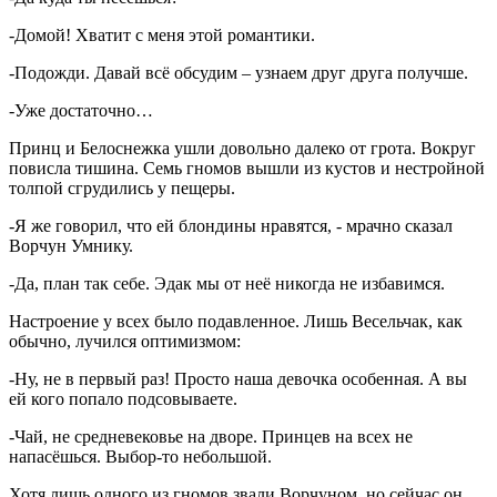
-Домой! Хватит с меня этой романтики.
-Подожди. Давай всё обсудим – узнаем друг друга получше.
-Уже достаточно…
Принц и Белоснежка ушли довольно далеко от грота. Вокруг
повисла тишина. Семь гномов вышли из кустов и нестройной
толпой сгрудились у пещеры.
-Я же говорил, что ей блондины нравятся, - мрачно сказал
Ворчун Умнику.
-Да, план так себе. Эдак мы от неё никогда не избавимся.
Настроение у всех было подавленное. Лишь Весельчак, как
обычно, лучился оптимизмом:
-Ну, не в первый раз! Просто наша девочка особенная. А вы
ей кого попало подсовываете.
-Чай, не средневековье на дворе. Принцев на всех не
напасёшься. Выбор-то небольшой.
Хотя лишь одного из гномов звали Ворчуном, но сейчас он