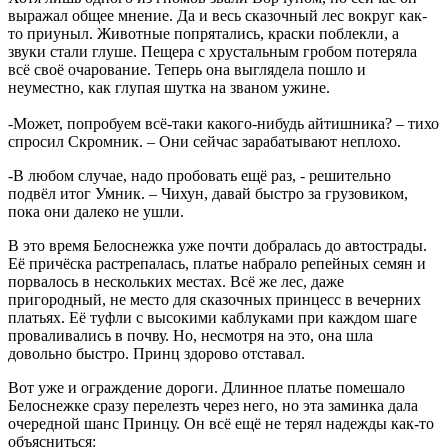
выражал общее мнение. Да и весь сказочный лес вокруг как-
то приуныл. Животные попрятались, краски поблекли, а
звуки стали глуше. Пещера с хрустальным гробом потеряла
всё своё очарование. Теперь она выглядела пошло и
неуместно, как глупая шутка на званом ужине.
-Может, попробуем всё-таки какого-нибудь айтишника? – тихо
спросил Скромник. – Они сейчас зарабатывают неплохо.
-В любом случае, надо пробовать ещё раз, - решительно
подвёл итог Умник. – Чихун, давай быстро за грузовиком,
пока они далеко не ушли.
В это время Белоснежка уже почти добралась до автострады.
Её причёска растрепалась, платье набрало репейных семян и
порвалось в нескольких местах. Всё же лес, даже
пригородный, не место для сказочных принцесс в вечерних
платьях. Её туфли с высокими каблуками при каждом шаге
проваливались в почву. Но, несмотря на это, она шла
довольно быстро. Принц здорово отставал.
Вот уже и ограждение дороги. Длинное платье помешало
Белоснежке сразу перелезть через него, но эта заминка дала
очередной шанс Принцу. Он всё ещё не терял надежды как-то
объясниться: