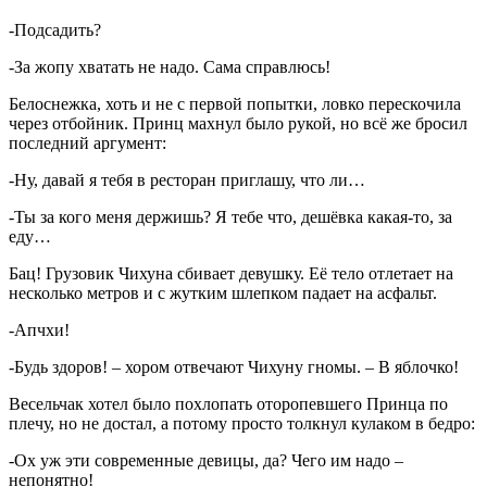
-Подсадить?
-За жопу хватать не надо. Сама справлюсь!
Белоснежка, хоть и не с первой попытки, ловко перескочила
через отбойник. Принц махнул было рукой, но всё же бросил
последний аргумент:
-Ну, давай я тебя в ресторан приглашу, что ли…
-Ты за кого меня держишь? Я тебе что, дешёвка какая-то, за
еду…
Бац! Грузовик Чихуна сбивает девушку. Её тело отлетает на
несколько метров и с жутким шлепком падает на асфальт.
-Апчхи!
-Будь здоров! – хором отвечают Чихуну гномы. – В яблочко!
Весельчак хотел было похлопать оторопевшего Принца по
плечу, но не достал, а потому просто толкнул кулаком в бедро:
-Ох уж эти современные девицы, да? Чего им надо –
непонятно!