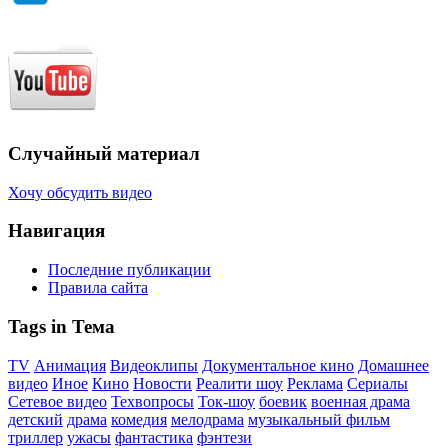
Случайный материал
Хочу обсудить видео
Навигация
Последние публикации
Правила сайта
Tags in Тема
TV
Анимация
Видеоклипы
Документальное кино
Домашнее
видео
Иное
Кино
Новости
Реалити шоу
Реклама
Сериалы
Сетевое видео
Техвопросы
Ток-шоу
боевик
военная драма
детский
драма
комедия
мелодрама
музыкальный фильм
триллер
ужасы
фантастика
фэнтези