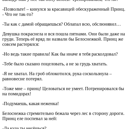
-Позвольте! – кинулся за красавицей обескураженный Принц.
- Что не так-то?
-Ты как с дамой обращаешься? Облапал всю, обслюнявил…
Девушка покраснела и вся пошла пятнами. Они были даже на
груди. Теперь её вряд ли назвали бы Белоснежкой. Принц же
совсем растерялся:
-Но ведь такие правила! Как бы иначе я тебя расколдовал?
-Тебе было сказано поцеловать, а не за грудь хватать.
-Я не хватал. На гроб облокотился, рука соскользнула –
равновесие потерял.
-Тоже мне – принц! Целоваться не умеет. Потренировался бы
на помидорах!
-Подумаешь, какая неженка!
Белоснежка стремительно бежала через лес в сторону дороги.
Принц еле поспевал за ней:
-Да куда ты несёшься?