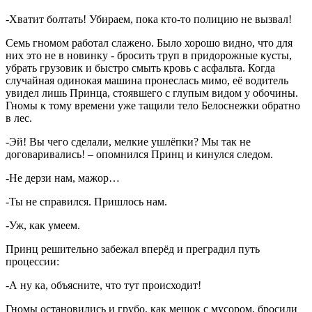
-Хватит болтать! Убираем, пока кто-то полицию не вызвал!
Семь гномом работал слажено. Было хорошо видно, что для
них это не в новинку - бросить труп в придорожные кусты,
убрать грузовик и быстро смыть кровь с асфальта. Когда
случайная одинокая машина пронеслась мимо, её водитель
увидел лишь Принца, стоявшего с глупым видом у обочины.
Гномы к тому времени уже тащили тело Белоснежки обратно
в лес.
-Эй! Вы чего сделали, мелкие ушлёпки? Мы так не
договаривались! – опомнился Принц и кинулся следом.
-Не дерзи нам, мажор…
-Ты не справился. Пришлось нам.
-Уж, как умеем.
Принц решительно забежал вперёд и преградил путь
процессии:
-А ну ка, объясните, что тут происходит!
Гномы остановились и грубо, как мешок с мусором, бросили