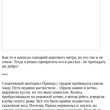
Как-то я написал сценарий короткого метра, но его так и не
сняли. Тогда я решил превратить его в рассказ - не пропадать
же добру!
***
Спортивный мотоцикл Принца с трудом пробивался сквозь
чащу. Путь недавно расчистили – убрали камни и ветки,
вырубили кусты, но это мало помогало. Колёса
пробуксовывали на неровной почве, а мотор ревел, извергая
клубы сизого дыма. Всё это было крайне неуместно в
сказочном лесу. Поэтому Принц нервничал и злился, но
упрямо подгонял вперёд своего стального коня. Цель была