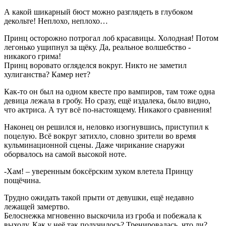
А какой шикарный бюст можно разглядеть в глубоком
декольте! Неплохо, неплохо…
Принц осторожно потрогал лоб красавицы. Холодная! Потом
легонько ущипнул за щёку. Да, реальное волшебство -
никакого грима!
Принц воровато огляделся вокруг. Никто не заметил
хулиганства? Камер нет?
Как-то он был на одном квесте про вампиров, там тоже одна
девица лежала в гробу. Но сразу, ещё издалека, было видно,
что актриса. А тут всё по-настоящему. Никакого сравнения!
Наконец он решился и, неловко изогнувшись, приступил к
поцелую. Всё вокруг затихло, словно зрители во время
кульминационной сцены. Даже чирикание снаружи
оборвалось на самой высокой ноте.
-Хам! – уверенным боксёрским хуком влетела Принцу
пощёчина.
Трудно ожидать такой прыти от девушки, ещё недавно
лежащей замертво.
Белоснежка мгновенно выскочила из гроба и побежала к
выходу. Как у неё так получилось? Тренировалась, что ли?