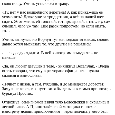
свою ношу. Умник устало сел в траву:
-Ну, нет у нас волшебного веретена! А как прикажешь её
угомонить? Девке уже за тридцатник, а всё на нашей шее
сидит. Этот жених ей толстый, тот прыщавый, а ты… ну, сам
слышал, чего уж там. Ещё разок попробуем, но если опять,
то…
Умник запнулся, но Ворчун тут же подхватил мысль, словно
давно хотел высказать то, что другие не решались:
-… людоеду отдадим. В ней килограмм семьдесят – не
меньше.
-Да, он любит девушек в теле, - хихикнул Весельчак, - Вчера
опять говорил, что ему в ресторане официантка нужна –
сильная и выносливая.
-Начнёт с низов, а там, глядишь, и до менеджера дорастёт.
Замуж не хочет, так пусть хотя бы деньги в семью приносит, -
буркнул Простак.
Отдохнув, семь гномов взяли тело Белоснежки и скрылись в
лесной чаще. А Принц завёл свой мотоцикл и поехал
навстречу новым приключениям - через полчаса у него был