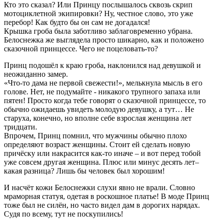
Кто это сказал? Или Принцу послышалось сквозь скрип
мотоциклетной экипировки? Ну, честное слово, это уже
перебор! Как будто бы он сам не догадался!
Крышка гроба была заботливо заблаговременно убрана.
Белоснежка же выглядела просто шикарно, как и положено
сказочной принцессе. Чего не поцеловать-то?
Принц подошёл к краю гроба, наклонился над девушкой и
неожиданно замер.
«Что-то дама не первой свежести!», мелькнула мысль в его
голове. Нет, не подумайте - никакого трупного запаха или
пятен! Просто когда тебе говорят о сказочной принцессе, то
обычно ожидаешь увидеть молодую девушку, а тут… Не
старуха, конечно, но вполне себе взрослая женщина лет
тридцати.
Впрочем, Принц помнил, что мужчины обычно плохо
определяют возраст женщины. Стоит ей сделать новую
причёску или накрасится как-то иначе – и вот перед тобой
уже совсем другая женщина. Плюс или минус десять лет–
какая разница? Лишь бы человек был хорошим!
И насчёт кожи Белоснежки слухи явно не врали. Словно
мраморная статуя, одетая в роскошное платье! В моде Принц
тоже был не силён, но часто видел дам в дорогих нарядах.
Судя по всему, тут не поскупились!