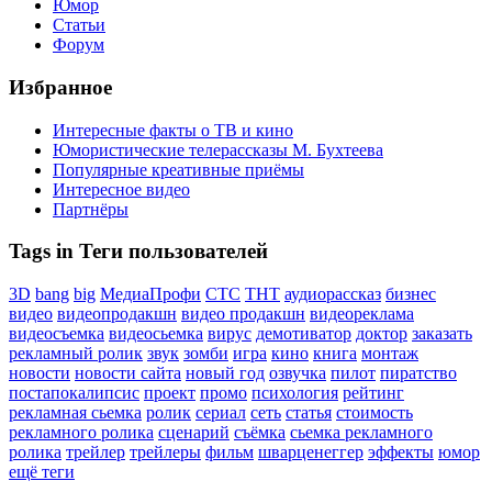
Юмор
Статьи
Форум
Избранное
Интересные факты о ТВ и кино
Юмористические телерассказы М. Бухтеева
Популярные креативные приёмы
Интересное видео
Партнёры
Tags in Теги пользователей
3D
bang
big
МедиаПрофи
СТС
ТНТ
аудиорассказ
бизнес
видео
видеопродакшн
видео продакшн
видеореклама
видеосъемка
видеосьемка
вирус
демотиватор
доктор
заказать
рекламный ролик
звук
зомби
игра
кино
книга
монтаж
новости
новости сайта
новый год
озвучка
пилот
пиратство
постапокалипсис
проект
промо
психология
рейтинг
рекламная сьемка
ролик
сериал
сеть
статья
стоимость
рекламного ролика
сценарий
съёмка
сьемка рекламного
ролика
трейлер
трейлеры
фильм
шварценеггер
эффекты
юмор
ещё теги