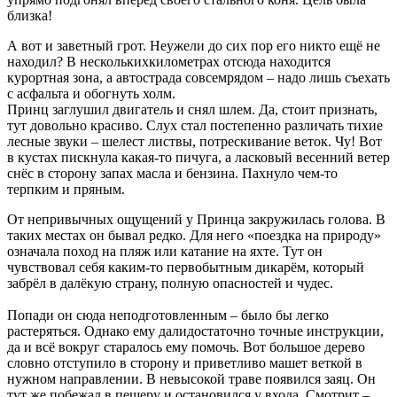
близка!
А вот и заветный грот. Неужели до сих пор его никто ещё не
находил? В несколькихкилометрах отсюда находится
курортная зона, а автострада совсемрядом – надо лишь съехать
с асфальта и обогнуть холм.
Принц заглушил двигатель и снял шлем. Да, стоит признать,
тут довольно красиво. Слух стал постепенно различать тихие
лесные звуки – шелест листвы, потрескивание веток. Чу! Вот
в кустах пискнула какая-то пичуга, а ласковый весенний ветер
снёс в сторону запах масла и бензина. Пахнуло чем-то
терпким и пряным.
От непривычных ощущений у Принца закружилась голова. В
таких местах он бывал редко. Для него «поездка на природу»
означала поход на пляж или катание на яхте. Тут он
чувствовал себя каким-то первобытным дикарём, который
забрёл в далёкую страну, полную опасностей и чудес.
Попади он сюда неподготовленным – было бы легко
растеряться. Однако ему далидостаточно точные инструкции,
да и всё вокруг старалось ему помочь. Вот большое дерево
словно отступило в сторону и приветливо машет веткой в
нужном направлении. В невысокой траве появился заяц. Он
тут же побежал в пещеру и остановился у входа. Смотрит –