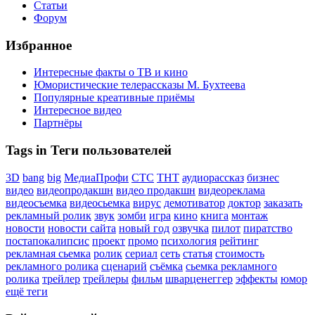
Статьи
Форум
Избранное
Интересные факты о ТВ и кино
Юмористические телерассказы М. Бухтеева
Популярные креативные приёмы
Интересное видео
Партнёры
Tags in Теги пользователей
3D
bang
big
МедиаПрофи
СТС
ТНТ
аудиорассказ
бизнес
видео
видеопродакшн
видео продакшн
видеореклама
видеосъемка
видеосьемка
вирус
демотиватор
доктор
заказать
рекламный ролик
звук
зомби
игра
кино
книга
монтаж
новости
новости сайта
новый год
озвучка
пилот
пиратство
постапокалипсис
проект
промо
психология
рейтинг
рекламная сьемка
ролик
сериал
сеть
статья
стоимость
рекламного ролика
сценарий
съёмка
сьемка рекламного
ролика
трейлер
трейлеры
фильм
шварценеггер
эффекты
юмор
ещё теги