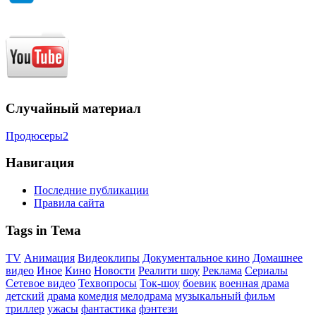
Случайный материал
Продюсеры2
Навигация
Последние публикации
Правила сайта
Tags in Тема
TV
Анимация
Видеоклипы
Документальное кино
Домашнее
видео
Иное
Кино
Новости
Реалити шоу
Реклама
Сериалы
Сетевое видео
Техвопросы
Ток-шоу
боевик
военная драма
детский
драма
комедия
мелодрама
музыкальный фильм
триллер
ужасы
фантастика
фэнтези