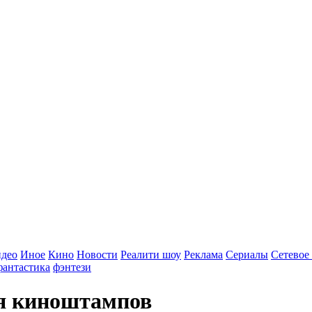
идео
Иное
Кино
Новости
Реалити шоу
Реклама
Сериалы
Сетевое
фантастика
фэнтези
я киноштампов