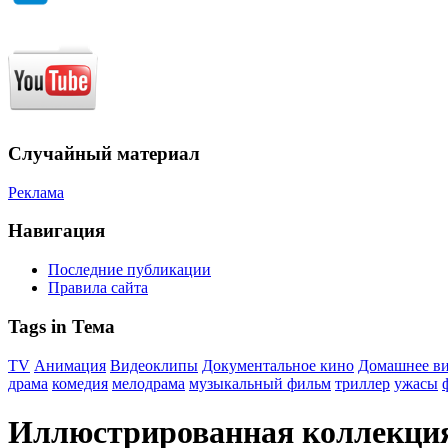
Случайный материал
Реклама
Навигация
Последние публикации
Правила сайта
Tags in Тема
TV
Анимация
Видеоклипы
Документальное кино
Домашнее в
драма
комедия
мелодрама
музыкальный фильм
триллер
ужасы
Иллюстрированная коллекци