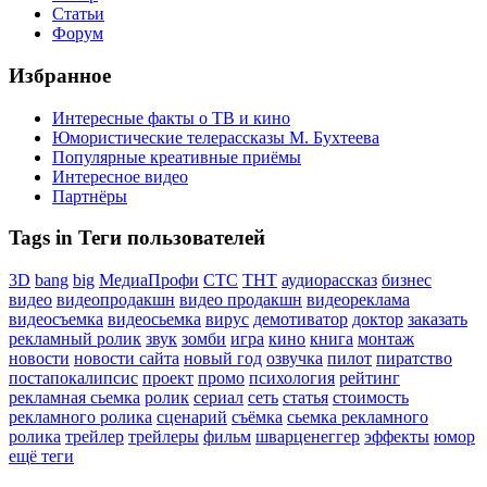
Статьи
Форум
Избранное
Интересные факты о ТВ и кино
Юмористические телерассказы М. Бухтеева
Популярные креативные приёмы
Интересное видео
Партнёры
Tags in Теги пользователей
3D
bang
big
МедиаПрофи
СТС
ТНТ
аудиорассказ
бизнес
видео
видеопродакшн
видео продакшн
видеореклама
видеосъемка
видеосьемка
вирус
демотиватор
доктор
заказать
рекламный ролик
звук
зомби
игра
кино
книга
монтаж
новости
новости сайта
новый год
озвучка
пилот
пиратство
постапокалипсис
проект
промо
психология
рейтинг
рекламная сьемка
ролик
сериал
сеть
статья
стоимость
рекламного ролика
сценарий
съёмка
сьемка рекламного
ролика
трейлер
трейлеры
фильм
шварценеггер
эффекты
юмор
ещё теги