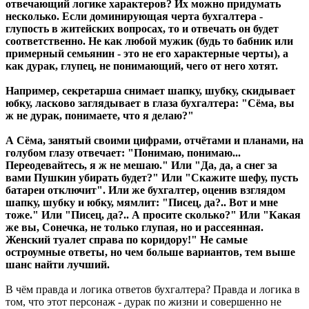
отвечающий логике характеров? Их можно придумать
несколько. Если доминирующая черта бухгалтера -
глупость в житейских вопросах, то и отвечать он будет
соответственно. Не как любой мужик (будь то бабник или
примерный семьянин - это не его характерные черты), а
как дурак, глупец, не понимающий, чего от него хотят.
Например, секретарша снимает шапку, шубку, скидывает
юбку, ласково заглядывает в глаза бухгалтера: "Сёма, вы
ж не дурак, понимаете, что я делаю?"
А Сёма, занятый своими цифрами, отчётами и планами, на
голубом глазу отвечает: "Понимаю, понимаю...
Переодевайтесь, я ж не мешаю." Или "Да, да, а снег за
вами Пушкин убирать будет?" Или "Скажите шефу, пусть
батареи отключит". Или же бухгалтер, оценив взглядом
шапку, шубку и юбку, мямлит: "Писец, да?.. Вот и мне
тоже." Или "Писец, да?.. А просите сколько?" Или "Какая
же вы, Сонечка, не только глупая, но и рассеянная.
Женский туалет справа по коридору!" Не самые
остроумные ответы, но чем больше вариантов, тем выше
шанс найти лучший.
В чём правда и логика ответов бухгалтера? Правда и логика в
том, что этот персонаж - дурак по жизни и совершенно не