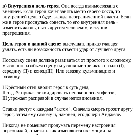
в) Внутренняя цель героя
. Она всегда взаимосвязана с
внешней. Если герой хочет занять место своего босса, то
внутренней целью будет жажда неограниченной власти. Если
же в герое проснулась совесть, то его внутренняя цель -
изменить жизнь, стать другим человеком, искупив
прегрешения.
Цель героя в данной сцене:
выслушать приказ главаря;
узнать, есть ли возможность отвести удар от лучшего друга.
Поскольку сцена должна развиваться от простого к сложному,
мысленно разобьем сцену на условные три акта: начало (I),
середину (II) и конец(III). Или завязку, кульминацию и
развязку.
I Крёстный отец вводит героя в суть дела,
II отдаёт приказ ликвидировать непокорного мафиози,
III угрожает расправой в случае неповиновения.
Ставки растут с каждым "актом". Сначала смерть грозит другу
героя, затем ему самому и, наконец, его дочери Анджеле.
Никогда не помешает продумать перемену настроения
персонажей, отметить как изменяются их эмоции на