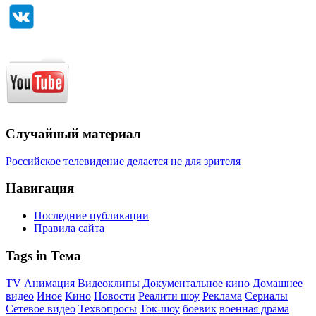
Случайный материал
Российское телевидение делается не для зрителя
Навигация
Последние публикации
Правила сайта
Tags in Тема
TV
Анимация
Видеоклипы
Документальное кино
Домашнее
видео
Иное
Кино
Новости
Реалити шоу
Реклама
Сериалы
Сетевое видео
Техвопросы
Ток-шоу
боевик
военная драма