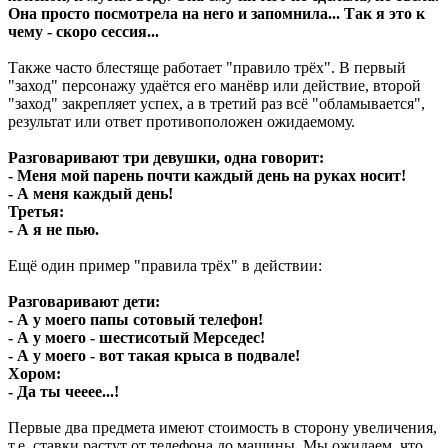
Она просто посмотрела на него и запомнила... Так я это к
чему - скоро сессия...
Также часто блестяще работает "правило трёх". В первый
"заход" персонажу удаётся его манёвр или действие, второй
"заход" закрепляет успех, а в третий раз всё "обламывается",
результат или ответ противоположен ожидаемому.
Разговаривают три девушки, одна говорит:
- Меня мой парень почти каждый день на руках носит!
- А меня каждый день!
Третья:
- А я не пью.
Ещё один пример "правила трёх" в действии:
Разговаривают дети:
- А у моего папы сотовый телефон!
- А у моего - шестисотый Мерседес!
- А у моего - вот такая крыса в подвале!
Хором:
- Да ты чееее...!
Первые два предмета имеют стоимость в сторону увеличения,
т.е. ставки растут от телефона до машины. Мы ожидаем, что