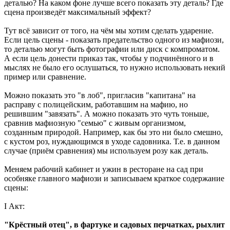
деталью? На каком фоне лучше всего показать эту деталь? Где
сцена произведёт максимальный эффект?
Тут всё зависит от того, на чём мы хотим сделать ударение.
Если цель сцены - показать предательство одного из мафиози,
то деталью могут быть фотографии или диск с компроматом.
А если цель донести приказ так, чтобы у подчинённого и в
мыслях не было его ослушаться, то нужно использовать некий
пример или сравнение.
Можно показать это "в лоб", пригласив "капитана" на
расправу с полицейским, работавшим на мафию, но
решившим "завязать". А можно показать это чуть тоньше,
сравнив мафиозную "семью" с живым организмом,
созданным природой. Например, как бы это ни было смешно,
с кустом роз, нуждающимся в уходе садовника. Т.е. в данном
случае (приём сравнения) мы используем розу как деталь.
Меняем рабочий кабинет и ужин в ресторане на сад при
особняке главного мафиози и записываем краткое содержание
сцены:
I Акт:
"Крёстный отец", в фартуке и садовых перчатках, рыхлит