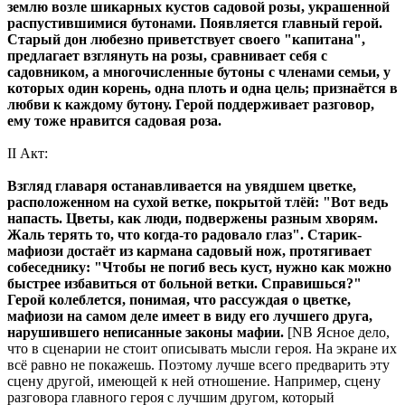
землю возле шикарных кустов садовой розы, украшенной
распустившимися бутонами. Появляется главный герой.
Старый дон любезно приветствует своего "капитана",
предлагает взглянуть на розы, сравнивает себя с
садовником, а многочисленные бутоны с членами семьи, у
которых один корень, одна плоть и одна цель; признаётся в
любви к каждому бутону. Герой поддерживает разговор,
ему тоже нравится садовая роза.
II Акт:
Взгляд главаря останавливается на увядшем цветке,
расположенном на сухой ветке, покрытой тлёй: "Вот ведь
напасть. Цветы, как люди, подвержены разным хворям.
Жаль терять то, что когда-то радовало глаз". Старик-
мафиози достаёт из кармана садовый нож, протягивает
собеседнику: "Чтобы не погиб весь куст, нужно как можно
быстрее избавиться от больной ветки. Справишься?"
Герой колеблется, понимая, что рассуждая о цветке,
мафиози на самом деле имеет в виду его лучшего друга,
нарушившего неписанные законы мафии.
[NB Ясное дело,
что в сценарии не стоит описывать мысли героя. На экране их
всё равно не покажешь. Поэтому лучше всего предварить эту
сцену другой, имеющей к ней отношение. Например, сцену
разговора главного героя с лучшим другом, который