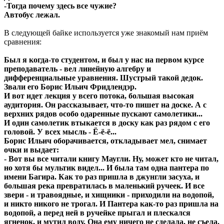
-Тогда почему здесь все чужие?
Автобус лежал.
В следующей байке используется уже знакомый нам приём
сравнения:
Был я когда-то студентом, и был у нас на первом курсе
преподаватель - вел линейную алгебру и
дифференциальные уравнения. Шустрый такой дедок.
Звали его Борис Ильич Фридлендэр.
И вот идет лекция у всего потока, большая высокая
аудитория. Он рассказывает, что-то пишет на доске. А с
верхних рядов особо одаренные пускают самолетики...
И один самолетик втыкается в доску как раз рядом с его
головой. У всех мысль - Ё-ё-ё...
Борис Ильич оборачивается, откладывает мел, снимает
очки и выдает:
- Вот вы все читали книгу Маугли. Ну, может кто не читал,
но хотя бы мультик видел... И была там одна пантера по
имени Багира. Как то раз пришла в джунгли засуха, и
большая река превратилась в маленький ручеек. И все
звери - и травоядные, и хищники - приходили на водопой,
и никто никого не трогал. И Пантера как-то раз пришла на
водопой, а перед ней в ручейке прыгал и плескался
ягненок, и мутил воду. Она ему ничего не сделала, не съела.