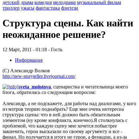
детский
драма
комедия
мелодрама
музыкальный фильм
триллер
ужасы
фантастика
фэнтези
Структура сцены. Как найти
неожиданное решение?
12 Март, 2011 - 01:18 - Гость
Информация
(С) Александр Волков
http://new-storyteller.livejournal.com/
sveta_molotova
, сценаристка и читательница моего
блога, обратилась со следующим вопросом:
Александр, а не подскажете, для работы над диалогами, у кого
из мэтров теорию поднабрать? Еще мне очень интересна
структура сцены: что в ней должно быть обязательным
элементом (ну кроме конфликта, конечно).Я столкнулась с
проблемой, что каждую сцену мне хочется побыстрее
закончить, герои высказали по своему аргументу и все -
финал. Но получается в итоге не герои, а функции, а из-за