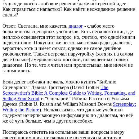
куцых диалогов - лобовое решение даже интересной идеи.
Как справиться с напастью? Как найти неожиданное решение
сцены?
Ответ: Светлана, мне кажется,
диалог
- слабое место
большинства сценарных учебников. Есть несколько книг, где
неплохо освещается этот вопрос, но, считаю, что одной книги
недостаточно. Покупать же несколько только ради диалогов,
вероятно, хоть и имеет смысл, однако не самое дешёвое
удовольствие. Также встречал пару-тройку (хотя их на самом
деле больше) американских пособий, посвящённых только
диалогам. Но те, что я читал или пролистывал, мне ничем не
запомнились.
Если денег всё-таки не жаль, можно купить "Библию
Сценариста" Дэвида Троттьера (David Trottier
The
Screenwriter's Bible: A Complete Guide to Writing, Formatting, and
Selling Your Script
и "Сценарий" Робина Рассина и Уильяма
Даунса (Robin U. Russin and William Missouri Downs
Screenplay:
Writing the Picture
). Нельзя сказать, что данные учебники
содержат исчерпывающую информацию по диалогам, но всё
же её чуть больше, чем в других пособиях.
Постараюсь ответить на остальные ваши вопросы в меру
своего понимания, нисколько не претендуя на истину в