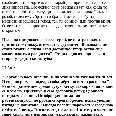
сообщает, что, скорее всего, старый дон прикажет герою его
ликвидировать. Возможно, друг рассказывает, как когда-то
сам был в похожей ситуации, когда дон, сравнивая “семью” с
розой, велел ему убрать его брата. После чего бунтарь-
мафиози спрашивает героя, так ты со мной или против меня?
Ответ этот на вопрос до поры до времени может оставаться
открытым].
Итак, на предложение босса герой, не притрагиваясь к
протянутому ножу, отвечает следующее: "Возможно, не
стоит рубить с плеча. При достойном уходе ветка ещё
может ожить и расцвести". Старый дон отводит нож в
сторону, цедит сквозь зубы:
III Акт:
"Заруби на носу, Фрэнки. Я на этой земле уже почти 70 лет.
И ещё ни разу не видел, чтобы мёртвая ветка расцвела ".
Резким движением срезав сухую ветку, главарь втаптывает
её в землю. Притянув к себе здоровую ветку, царапает
предплечье о шип. Не обращая внимания на
растекающуюся по рубашке кровь, бросает испытующий
взгляд на капитана: "Иногда болезнь поражает и соседнюю
с мёртвой ветку. Это не всегда заметно. Поэтому я часто не
знаю, сидит ли в ней зараза, угрожающая жизни всего