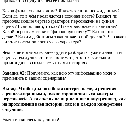
приходят в сцену и с чем её покидают?
Каков финал сцены в доме? Является ли он неожиданным?
Если да, то в чём проявляется неожиданность? Влияют ли
преобладающие черты характеров персонажей на финал
сцены? Если влияют, то как? В чём заключается влияние?
Какой персонаж ставит “финальную точку?“ Как он это
делает? Каким действием заканчивает свой диалог? Выражает
ли этот поступок логику его характера?
Чем чаще и внимательнее будете разбирать чужие диалоги и
сцены, тем лучше станете понимать, что и как должно
происходить в создаваемых вами историях.
Задание #2:
Подумайте, как всю эту информацию можно
применить к вашим сценариям?
Вывод. Чтобы диалоги были интересными, а решения
сцен неожиданными, нужно хорошо знать характеры
персонажей. А так же их цели (внешние и внутренние), как
на протяжении всей истории, так и в каждой конкретной
ситуации.
Удачи и творческих успехов!