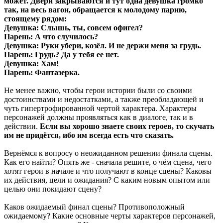
может. Двери закрываются и тут одна девушка громко
так, на весь вагон, обращается к молодому парню,
стоящему рядом:
Девушка: Слышь, ты, совсем офигел?
Парень: А что случилось?
Девушка: Руки убери, козёл. И не держи меня за грудь.
Парень: Грудь? Да у тебя ее нет.
Девушка: Хам!
Парень: Фантазерка.
Не менее важно, чтобы герои истории были со своими
достоинствами и недостатками, а также преобладающей и
чуть гипертрофированной чертой характера. Характеры
персонажей должны проявляться как в диалоге, так и в
действии.
Если вы хорошо знаете своих героев, то скучать
им не придётся, ибо им всегда есть что сказать.
Вернёмся к вопросу о неожиданном решении финала сцены.
Как его найти? Опять же - сначала решите, о чём сцена, чего
хотят герои в начале и что получают в конце сцены? Каковы
их действия, цели и ожидания? С каким новым опытом или
целью они покидают сцену?
Каков ожидаемый финал сцены? Противоположный
ожидаемому? Какие основные черты характеров персонажей,