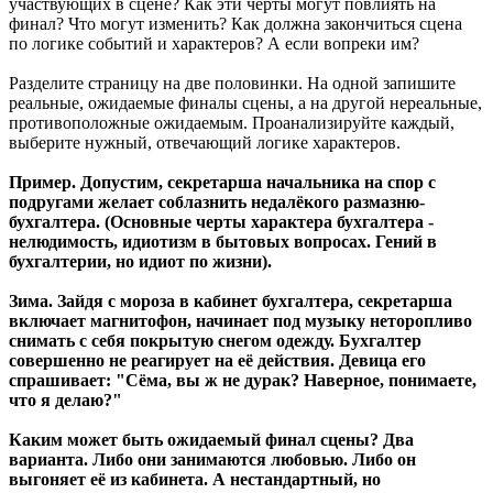
участвующих в сцене? Как эти черты могут повлиять на
финал? Что могут изменить? Как должна закончиться сцена
по логике событий и характеров? А если вопреки им?
Разделите страницу на две половинки. На одной запишите
реальные, ожидаемые финалы сцены, а на другой нереальные,
противоположные ожидаемым. Проанализируйте каждый,
выберите нужный, отвечающий логике характеров.
Пример. Допустим, секретарша начальника на спор с
подругами желает соблазнить недалёкого размазню-
бухгалтера. (Основные черты характера бухгалтера -
нелюдимость, идиотизм в бытовых вопросах. Гений в
бухгалтерии, но идиот по жизни).
Зима. Зайдя с мороза в кабинет бухгалтера, секретарша
включает магнитофон, начинает под музыку неторопливо
снимать с себя покрытую снегом одежду. Бухгалтер
совершенно не реагирует на её действия. Девица его
спрашивает: "Сёма, вы ж не дурак? Наверное, понимаете,
что я делаю?"
Каким может быть ожидаемый финал сцены? Два
варианта. Либо они занимаются любовью. Либо он
выгоняет её из кабинета. А нестандартный, но