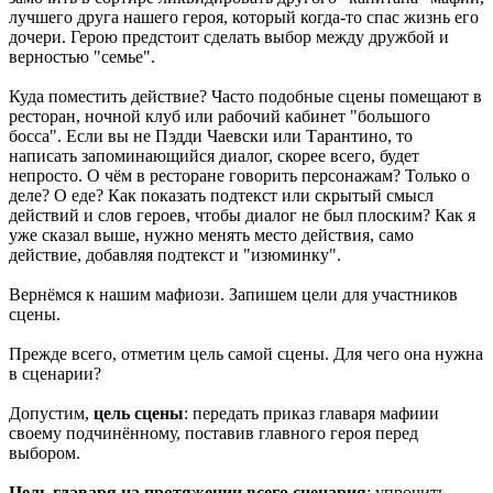
лучшего друга нашего героя, который когда-то спас жизнь его
дочери. Герою предстоит сделать выбор между дружбой и
верностью "семье".
Куда поместить действие? Часто подобные сцены помещают в
ресторан, ночной клуб или рабочий кабинет "большого
босса". Если вы не Пэдди Чаевски или Тарантино, то
написать запоминающийся диалог, скорее всего, будет
непросто. О чём в ресторане говорить персонажам? Только о
деле? О еде? Как показать подтекст или скрытый смысл
действий и слов героев, чтобы диалог не был плоским? Как я
уже сказал выше, нужно менять место действия, само
действие, добавляя подтекст и "изюминку".
Вернёмся к нашим мафиози. Запишем цели для участников
сцены.
Прежде всего, отметим цель самой сцены. Для чего она нужна
в сценарии?
Допустим,
цель сцены
: передать приказ главаря мафиии
своему подчинённому, поставив главного героя перед
выбором.
Цель главаря на протяжении всего сценария
: упрочить