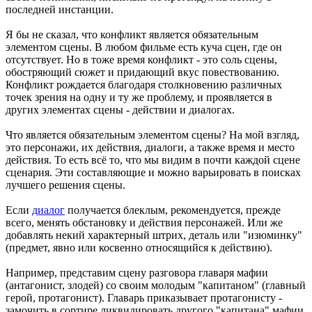
последней инстанции.
Я бы не сказал, что конфликт является обязательным
элементом сцены. В любом фильме есть куча сцен, где он
отсутствует. Но в тоже время конфликт - это соль сцены,
обостряющий сюжет и придающий вкус повествованию.
Конфликт рождается благодаря столкновению различных
точек зрения на одну и ту же проблему, и проявляется в
других элементах сцены - действии и диалогах.
Что является обязательным элементом сцены? На мой взгляд,
это персонажи, их действия, диалоги, а также время и место
действия. То есть всё то, что мы видим в почти каждой сцене
сценария. Эти составляющие и можно варьировать в поисках
лучшего решения сцены.
Если
диалог
получается блеклым, рекомендуется, прежде
всего, менять обстановку и действия персонажей. Или же
добавлять некий характерный штрих, деталь или "изюминку"
(предмет, явно или косвенно относящийся к действию).
Например, представим сцену разговора главаря мафии
(антагонист, злодей) со своим молодым "капитаном" (главный
герой, протагонист). Главарь приказывает протагонисту -
замочить в сортире ликвидировать другого "капитана" мафии,