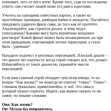
понимает, чего от него хотят. Кроме того, судя по последнему
ответу, сам считает людей ниже его ранга идиотами.
Учитесь на сценариях известных картин, а также на
простейших примерах, разбирая байки и анекдоты. Пытайтесь
придумать ударную фразу сами, до того как её прочтёте.
Анализируйте, как строится диалог, к чему ведут
собеседники? Какими могу быть вероятные концовки
разговора? Какой финал может быть неожиданным, но при
этом правдивым, отвечающим логике характеров, а стало
быть - удачным?
Находите подтекст в репликах персонажей. Плоский диалог –
это диалог без подтекста, когда герой говорит всё, что думает.
Избавляйтесь от таких диалогов, скрывайте мысли
персонажей.
Если ваш главный герой обладает чувством юмора, то на
вопрос “Как жизнь?” он никогда не ответит “говно”. ‘Говно” -
слишком буквально, прямолинейно, в лоб. Это смысл,
который нужно спрятать. Ищите, как можно сказать то же
самое, но иными словами:
Она: Как жизнь?
Он: Мухам бы понравилось.