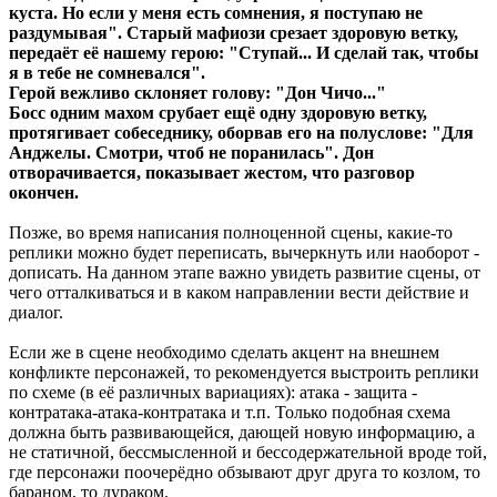
куста. Но если у меня есть сомнения, я поступаю не
раздумывая". Старый мафиози срезает здоровую ветку,
передаёт её нашему герою: "Ступай... И сделай так, чтобы
я в тебе не сомневался".
Герой вежливо склоняет голову: "Дон Чичо..."
Босс одним махом срубает ещё одну здоровую ветку,
протягивает собеседнику, оборвав его на полуслове: "Для
Анджелы. Смотри, чтоб не поранилась". Дон
отворачивается, показывает жестом, что разговор
окончен.
Позже, во время написания полноценной сцены, какие-то
реплики можно будет переписать, вычеркнуть или наоборот -
дописать. На данном этапе важно увидеть развитие сцены, от
чего отталкиваться и в каком направлении вести действие и
диалог.
Если же в сцене необходимо сделать акцент на внешнем
конфликте персонажей, то рекомендуется выстроить реплики
по схеме (в её различных вариациях): атака - защита -
контратака-атака-контратака и т.п. Только подобная схема
должна быть развивающейся, дающей новую информацию, а
не статичной, бессмысленной и бессодержательной вроде той,
где персонажи поочерёдно обзывают друг друга то козлом, то
бараном, то дураком.