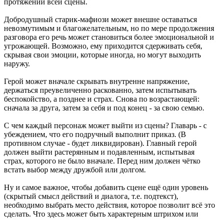
протяжении всей сцены.
Добродушный старик-мафиози может внешне оставаться
невозмутимым и благожелательным, но по мере продолжения
разговора его речь может становиться более эмоциональной и
угрожающей. Возможно, ему приходится сдерживать себя,
скрывая свои эмоции, которые иногда, но могут выходить
наружу.
Герой может вначале скрывать внутренне напряжение,
держаться преувеличенно раскованно, затем испытывать
беспокойство, а позднее и страх. Снова по возрастающей:
сначала за друга, затем за себя и под конец - за свою семью.
С чем каждый персонаж может выйти из сцены? Главарь - с
убеждением, что его подручный выполнит приказ. (В
противном случае - будет ликвидирован). Главный герой
должен выйти растерянным и подавленным, испытывая
страх, которого не было вначале. Перед ним должен чётко
встать выбор между дружбой или долгом.
Ну и самое важное, чтобы добавить сцене ещё один уровень
(скрытый смысл действий и диалога, т.е. подтекст),
необходимо выбрать место действия, которое позволит всё это
сделать. Что здесь может быть характерным штрихом или