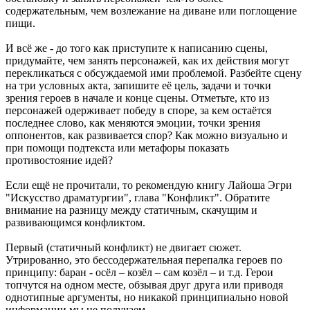
содержательным, чем возлежание на диване или поглощение
пищи.
И всё же - до того как приступите к написанию сцены,
придумайте, чем занять персонажей, как их действия могут
перекликаться с обсуждаемой ими проблемой. Разбейте сцену
на три условных акта, запишите её цель, задачи и точки
зрения героев в начале и конце сцены. Отметьте, кто из
персонажей одерживает победу в споре, за кем остаётся
последнее слово, как меняются эмоции, точки зрения
оппонентов, как развивается спор? Как можно визуально и
при помощи подтекста или метафоры показать
противостояние идей?
Если ещё не прочитали, то рекомендую книгу Лайоша Эгри
"Искусство драматургии", глава "Конфликт". Обратите
внимание на разницу между статичным, скачущим и
развивающимся конфликтом.
Первый (статичный конфликт) не двигает сюжет.
Утрированно, это бессодержательная перепалка героев по
принципу: баран - осёл – козёл – сам козёл – и т.д. Герои
топчутся на одном месте, обзывая друг друга или приводя
однотипные аргументы, но никакой принципиально новой
информации мы не получаем.