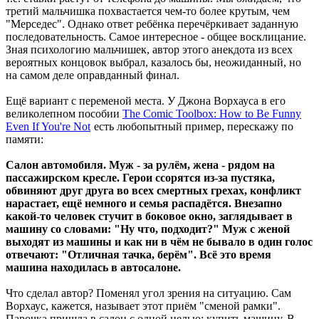
третий мальчишка похвастается чем-то более крутым, чем
"Мерседес". Однако ответ ребёнка перечёркивает заданную
последовательность. Самое интересное - общее восклицание.
Зная психологию мальчишек, автор этого анекдота из всех
вероятных концовок выбрал, казалось бы, неожиданный, но
на самом деле оправданный финал.
Ещё вариант с переменой места. У Джона Ворхауса в его
великолепном пособии
The Comic Toolbox: How to Be Funny
Even If You're Not
есть любопытный пример, перескажу по
памяти:
Салон автомобиля. Муж - за рулём, жена - рядом на
пассажирском кресле. Герои ссорятся из-за пустяка,
обвиняют друг друга во всех смертных грехах, конфликт
нарастает, ещё немного и семья распадётся. Внезапно
какой-то человек стучит в боковое окно, заглядывает в
машину со словами: "Ну что, подходит?" Муж с женой
выходят из машины и как ни в чём не бывало в один голос
отвечают: "Отличная тачка, берём". Всё это время
машина находилась в автосалоне.
Что сделал автор? Поменял угол зрения на ситуацию. Сам
Ворхаус, кажется, называет этот приём "сменой рамки".
Парочка пришла в салон с одной целью: купить машину. В