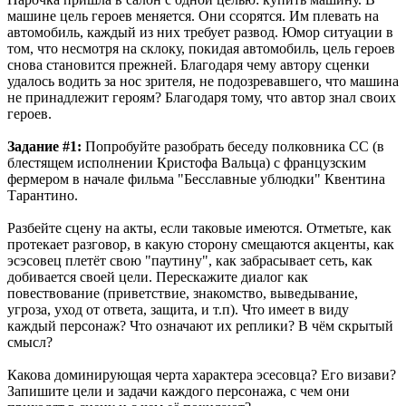
машине цель героев меняется. Они ссорятся. Им плевать на
автомобиль, каждый из них требует развод. Юмор ситуации в
том, что несмотря на склоку, покидая автомобиль, цель героев
снова становится прежней. Благодаря чему автору сценки
удалось водить за нос зрителя, не подозревавшего, что машина
не принадлежит героям? Благодаря тому, что автор знал своих
героев.
Задание #1:
Попробуйте разобрать беседу полковника СС (в
блестящем исполнении Кристофа Вальца) с французским
фермером в начале фильма "Бесславные ублюдки" Квентина
Тарантино.
Разбейте сцену на акты, если таковые имеются. Отметьте, как
протекает разговор, в какую сторону смещаются акценты, как
эсэсовец плетёт свою "паутину", как забрасывает сеть, как
добивается своей цели. Перескажите диалог как
повествование (приветствие, знакомство, выведывание,
угроза, уход от ответа, защита, и т.п). Что имеет в виду
каждый персонаж? Что означают их реплики? В чём скрытый
смысл?
Какова доминирующая черта характера эсесовца? Его визави?
Запишите цели и задачи каждого персонажа, с чем они