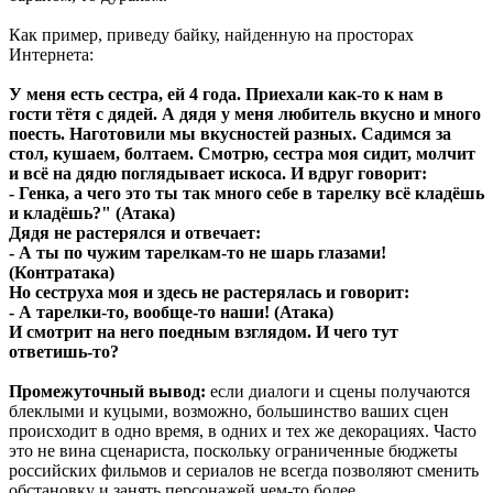
Как пример, приведу байку, найденную на просторах
Интернета:
У меня есть сестра, ей 4 года. Приехали как-то к нам в
гости тётя с дядей. А дядя у меня любитель вкусно и много
поесть. Наготовили мы вкусностей разных. Садимся за
стол, кушаем, болтаем. Смотрю, сестра моя сидит, молчит
и всё на дядю поглядывает искоса. И вдруг говорит:
- Генка, а чего это ты так много себе в тарелку всё кладёшь
и кладёшь?" (Атака)
Дядя не растерялся и отвечает:
- А ты по чужим тарелкам-то не шарь глазами!
(Контратака)
Но сеструха моя и здесь не растерялась и говорит:
- А тарелки-то, вообще-то наши! (Атака)
И смотрит на него поедным взглядом. И чего тут
ответишь-то?
Промежуточный вывод:
если диалоги и сцены получаются
блеклыми и куцыми, возможно, большинство ваших сцен
происходит в одно время, в одних и тех же декорациях. Часто
это не вина сценариста, поскольку ограниченные бюджеты
российских фильмов и сериалов не всегда позволяют сменить
обстановку и занять персонажей чем-то более