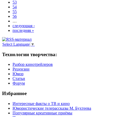
53
54
55
56
…
следующая ›
последняя »
Select Language
▼
Технологии творчества:
Разбор кинотрейлеров
Рецензии
Юмор
Статьи
Форум
Избранное
Интересные факты о ТВ и кино
Юмористические телерассказы М. Бухтеева
Популярные креативные приёмы