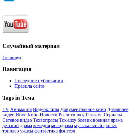
Случайный материал
Голливуд
Навигация
Последние публикации
Правила сайта
Tags in Тема
TV
Анимация
Видеоклипы
Документальное кино
Домашнее
видео
Иное
Кино
Новости
Реалити шоу
Реклама
Сериалы
Сетевое видео
Техвопросы
Ток-шоу
боевик
военная драма
детский
драма
комедия
мелодрама
музыкальный фильм
триллер
ужасы
фантастика
фэнтези