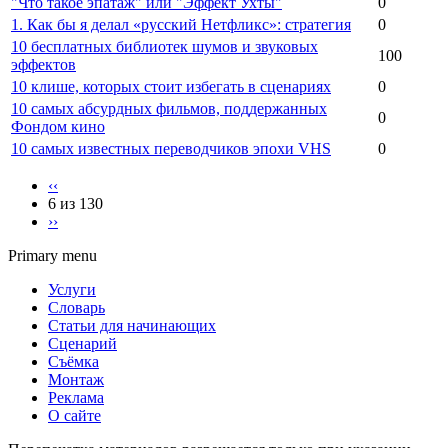
"Что такое эпатаж" или "Эффект Ухты"
0
1. Как бы я делал «русский Нетфликс»: стратегия
0
10 бесплатных библиотек шумов и звуковых
100
эффектов
10 клише, которых стоит избегать в сценариях
0
10 самых абсурдных фильмов, поддержанных
0
Фондом кино
10 самых известных переводчиков эпохи VHS
0
‹‹
6 из 130
››
Primary menu
Услуги
Словарь
Статьи для начинающих
Сценарий
Съёмка
Монтаж
Реклама
О сайте