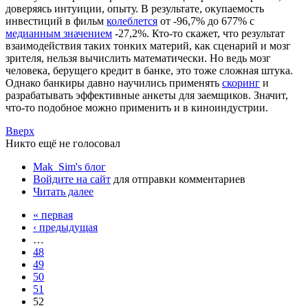
доверяясь интуиции, опыту. В результате, окупаемость
инвестиций в фильм
колеблется
от -96,7% до 677% с
медианным значением
-27,2%. Кто-то скажет, что результат
взаимодействия таких тонких материй, как сценарий и мозг
зрителя, нельзя вычислить математически. Но ведь мозг
человека, берущего кредит в банке, это тоже сложная штука.
Однако банкиры давно научились применять
скоринг
и
разрабатывать эффективные анкеты для заемщиков. Значит,
что-то подобное можно применить и в киноиндустрии.
Вверх
Никто ещё не голосовал
Mak_Sim's блог
Войдите на сайт
для отправки комментариев
Читать далее
« первая
‹ предыдущая
…
48
49
50
51
52