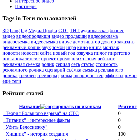
Интересное видео
Партнёры
Tags in Теги пользователей
3D
bang
big
МедиаПрофи
СТС
ТНТ
аудиорассказ
бизнес
видео
видеопродакшн
видео продакшн
видеореклама
видеосъемка
видеосьемка
вирус
демотиватор
доктор
заказать
рекламный ролик
звук
зомби
игра
кино
книга
монтаж
новости
новости сайта
новый год
озвучка
пилот
пиратство
постапокалипсис
проект
промо
психология
рейтинг
рекламная сьемка
ролик
сериал
сеть
статья
стоимость
рекламного ролика
сценарий
съёмка
сьемка рекламного
ролика
трейлер
трейлеры
фильм
шварценеггер
эффекты
юмор
ещё теги
Рейтинг статей
Название
Рейтинг
"Теория Большого взрыва" на СТС
0
"Титаник" - интересные факты
0
"Убить Белоснежку"
0
"Хищник" - история создания
100