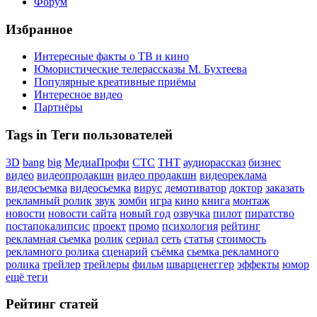
Форум
Избранное
Интересные факты о ТВ и кино
Юмористические телерассказы М. Бухтеева
Популярные креативные приёмы
Интересное видео
Партнёры
Tags in Теги пользователей
3D
bang
big
МедиаПрофи
СТС
ТНТ
аудиорассказ
бизнес
видео
видеопродакшн
видео продакшн
видеореклама
видеосъемка
видеосьемка
вирус
демотиватор
доктор
заказать
рекламный ролик
звук
зомби
игра
кино
книга
монтаж
новости
новости сайта
новый год
озвучка
пилот
пиратство
постапокалипсис
проект
промо
психология
рейтинг
рекламная сьемка
ролик
сериал
сеть
статья
стоимость
рекламного ролика
сценарий
съёмка
сьемка рекламного
ролика
трейлер
трейлеры
фильм
шварценеггер
эффекты
юмор
ещё теги
Рейтинг статей