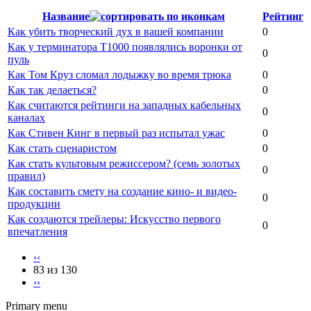
Название
Рейтинг
Как убить творческий дух в вашей компании
0
Как у терминатора Т1000 появлялись воронки от
0
пуль
Как Том Круз сломал лодыжку во время трюка
0
Как так делаеться?
0
Как считаются рейтинги на западных кабельных
0
каналах
Как Стивен Кинг в первый раз испытал ужас
0
Как стать сценаристом
0
Как стать культовым режиссером? (семь золотых
0
правил)
Как составить смету на создание кино- и видео-
0
продукции
Как создаются трейлеры: Искусство первого
0
впечатления
‹‹
83 из 130
››
Primary menu