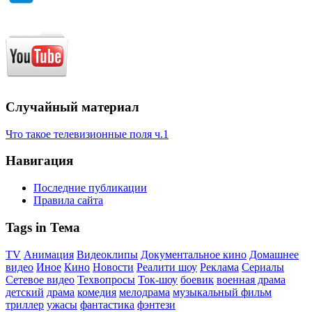
Случайный материал
Что такое телевизионные поля ч.1
Навигация
Последние публикации
Правила сайта
Tags in Тема
TV
Анимация
Видеоклипы
Документальное кино
Домашнее
видео
Иное
Кино
Новости
Реалити шоу
Реклама
Сериалы
Сетевое видео
Техвопросы
Ток-шоу
боевик
военная драма
детский
драма
комедия
мелодрама
музыкальный фильм
триллер
ужасы
фантастика
фэнтези