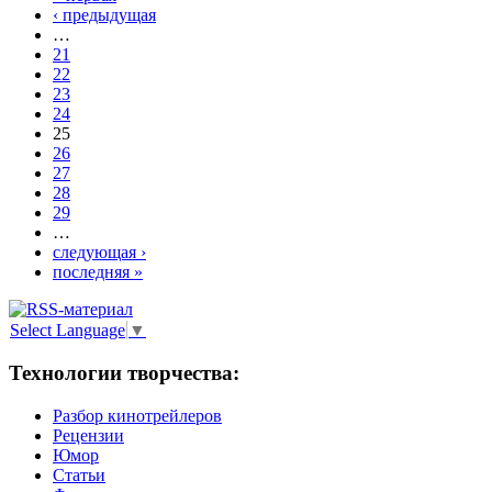
‹ предыдущая
…
21
22
23
24
25
26
27
28
29
…
следующая ›
последняя »
Select Language
▼
Технологии творчества:
Разбор кинотрейлеров
Рецензии
Юмор
Статьи