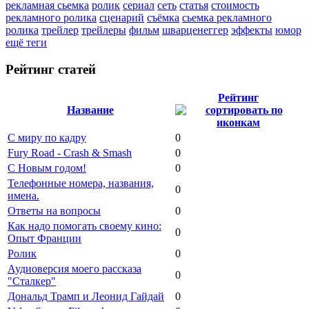
рекламная сьемка
ролик
сериал
сеть
статья
стоимость
рекламного ролика
сценарий
съёмка
сьемка рекламного
ролика
трейлер
трейлеры
фильм
шварценеггер
эффекты
юмор
ещё теги
Рейтинг статей
Рейтинг
Название
С миру по кадру
0
Fury Road - Crash & Smash
0
С Новым годом!
0
Телефонные номера, названия,
0
имена.
Ответы на вопросы
0
Как надо помогать своему кино:
0
Опыт Франции
Ролик
0
Аудиоверсия моего рассказа
0
"Сталкер"
Дональд Трамп и Леонид Гайдай
0