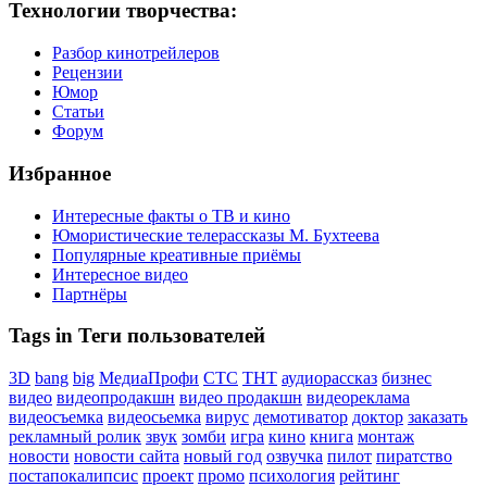
Технологии творчества:
Разбор кинотрейлеров
Рецензии
Юмор
Статьи
Форум
Избранное
Интересные факты о ТВ и кино
Юмористические телерассказы М. Бухтеева
Популярные креативные приёмы
Интересное видео
Партнёры
Tags in Теги пользователей
3D
bang
big
МедиаПрофи
СТС
ТНТ
аудиорассказ
бизнес
видео
видеопродакшн
видео продакшн
видеореклама
видеосъемка
видеосьемка
вирус
демотиватор
доктор
заказать
рекламный ролик
звук
зомби
игра
кино
книга
монтаж
новости
новости сайта
новый год
озвучка
пилот
пиратство
постапокалипсис
проект
промо
психология
рейтинг