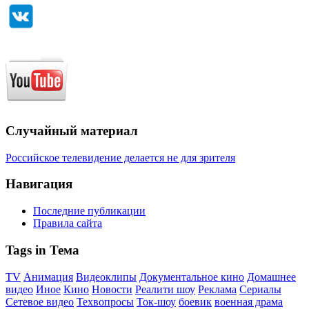
Случайный материал
Российское телевидение делается не для зрителя
Навигация
Последние публикации
Правила сайта
Tags in Тема
TV
Анимация
Видеоклипы
Документальное кино
Домашнее
видео
Иное
Кино
Новости
Реалити шоу
Реклама
Сериалы
Сетевое видео
Техвопросы
Ток-шоу
боевик
военная драма