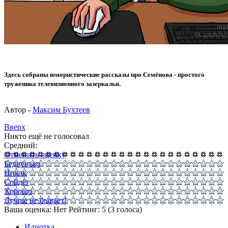
Здесь собраны юмористические рассказы про Семёнова - простого
труженика телевизионного зазеркалья.
Автор -
Максим Бухтеев
Вверх
Никто ещё не голосовал
Средний:
Отменить оценку
Бедненько
Никак
Сойдёт
Хорошо
Лучше не бывает!
Ваша оценка:
Нет
Рейтинг:
5
(
3
голоса)
Идиотка