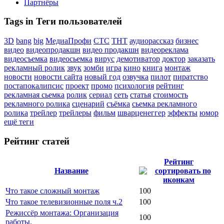
Партнёры
Tags in Теги пользователей
3D
bang
big
МедиаПрофи
СТС
ТНТ
аудиорассказ
бизнес
видео
видеопродакшн
видео продакшн
видеореклама
видеосъемка
видеосьемка
вирус
демотиватор
доктор
заказать
рекламный ролик
звук
зомби
игра
кино
книга
монтаж
новости
новости сайта
новый год
озвучка
пилот
пиратство
постапокалипсис
проект
промо
психология
рейтинг
рекламная сьемка
ролик
сериал
сеть
статья
стоимость
рекламного ролика
сценарий
съёмка
сьемка рекламного
ролика
трейлер
трейлеры
фильм
шварценеггер
эффекты
юмор
ещё теги
Рейтинг статей
Рейтинг
Название
Что такое сложный монтаж
100
Что такое телевизионные поля ч.2
100
Режиссёр монтажа: Организация
100
работы.