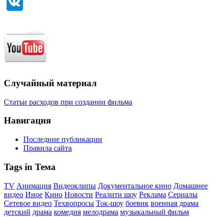
Случайный материал
Статьи расходов при создании фильма
Навигация
Последние публикации
Правила сайта
Tags in Тема
TV
Анимация
Видеоклипы
Документальное кино
Домашнее
видео
Иное
Кино
Новости
Реалити шоу
Реклама
Сериалы
Сетевое видео
Техвопросы
Ток-шоу
боевик
военная драма
детский
драма
комедия
мелодрама
музыкальный фильм