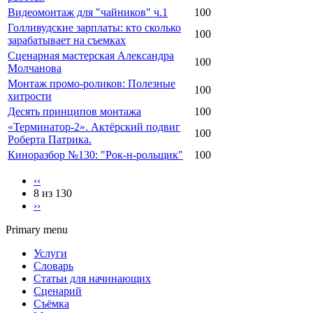
Видеомонтаж для "чайников" ч.1
100
Голливудские зарплаты: кто сколько
100
зарабатывает на съемках
Сценарная мастерская Александра
100
Молчанова
Монтаж промо-роликов: Полезные
100
хитрости
Десять принципов монтажа
100
«Терминатор-2». Актёрский подвиг
100
Роберта Патрика.
Киноразбор №130: "Рок-н-рольщик"
100
‹‹
8 из 130
››
Primary menu
Услуги
Словарь
Статьи для начинающих
Сценарий
Съёмка