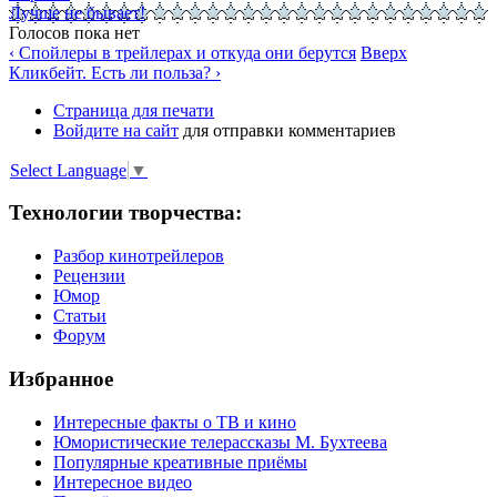
Лучше не бывает!
Голосов пока нет
‹ Спойлеры в трейлерах и откуда они берутся
Вверх
Кликбейт. Есть ли польза? ›
Страница для печати
Войдите на сайт
для отправки комментариев
Select Language
▼
Технологии творчества:
Разбор кинотрейлеров
Рецензии
Юмор
Статьи
Форум
Избранное
Интересные факты о ТВ и кино
Юмористические телерассказы М. Бухтеева
Популярные креативные приёмы
Интересное видео