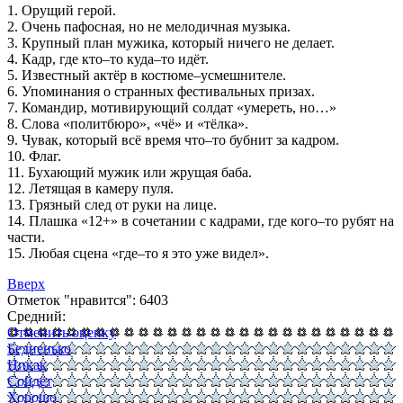
1. Орущий герой.
2. Очень пафосная, но не мелодичная музыка.
3. Крупный план мужика, который ничего не делает.
4. Кадр, где кто–то куда–то идёт.
5. Известный актёр в костюме–усмешнителе.
6. Упоминания о странных фестивальных призах.
7. Командир, мотивирующий солдат «умереть, но…»
8. Слова «политбюро», «чё» и «тёлка».
9. Чувак, который всё время что–то бубнит за кадром.
10. Флаг.
11. Бухающий мужик или жрущая баба.
12. Летящая в камеру пуля.
13. Грязный след от руки на лице.
14. Плашка «12+» в сочетании с кадрами, где кого–то рубят на
части.
15. Любая сцена «где–то я это уже видел».
Вверх
Отметок "нравится": 6403
Средний:
Отменить оценку
Бедненько
Никак
Сойдёт
Хорошо