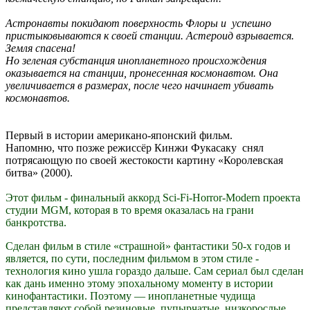
Астронавты покидают поверхность Флоры и успешно
пристыковываются к своей станции. Астероид взрывается.
Земля спасена!
Но зеленая субстанция инопланетного происхождения
оказывается на станции, пронесенная космонавтом. Она
увеличивается в размерах, после чего начинает убивать
космонавтов.
Первый в истории американо-японский фильм.
Напомню, что позже режиссёр Кинжи Фукасаку снял
потрясающую по своей жестокости картину «Королевская
битва» (2000).
Этот фильм - финальный аккорд Sci-Fi-Horror-Modern проекта
студии MGM, которая в то время оказалась на грани
банкротства.
Сделан фильм в стиле «страшной» фантастики 50-х годов и
является, по сути, последним фильмом в этом стиле -
технология кино ушла гораздо дальше. Сам сериал был сделан
как дань именно этому эпохальному моменту в истории
кинофантастики. Поэтому — инопланетные чудища
представляют собой резиновые, пупырчатые, низкорослые