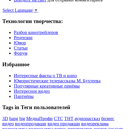
Select Language
▼
Технологии творчества:
Разбор кинотрейлеров
Рецензии
Юмор
Статьи
Форум
Избранное
Интересные факты о ТВ и кино
Юмористические телерассказы М. Бухтеева
Популярные креативные приёмы
Интересное видео
Партнёры
Tags in Теги пользователей
3D
bang
big
МедиаПрофи
СТС
ТНТ
аудиорассказ
бизнес
видео
видеопродакшн
видео продакшн
видеореклама
видеосъемка
видеосьемка
вирус
демотиватор
доктор
заказать