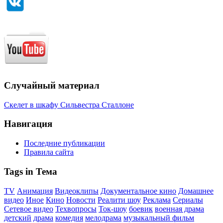
Случайный материал
Скелет в шкафу Сильвестра Сталлоне
Навигация
Последние публикации
Правила сайта
Tags in Тема
TV
Анимация
Видеоклипы
Документальное кино
Домашнее
видео
Иное
Кино
Новости
Реалити шоу
Реклама
Сериалы
Сетевое видео
Техвопросы
Ток-шоу
боевик
военная драма
детский
драма
комедия
мелодрама
музыкальный фильм