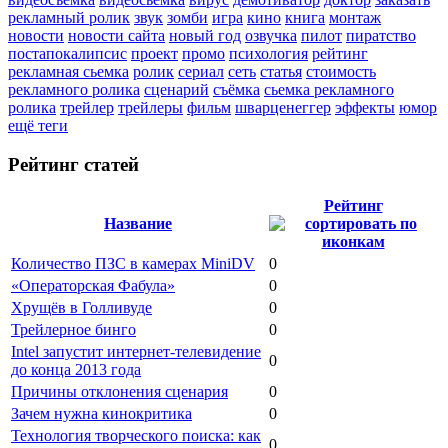
рекламный ролик
звук
зомби
игра
кино
книга
монтаж
новости
новости сайта
новый год
озвучка
пилот
пиратство
постапокалипсис
проект
промо
психология
рейтинг
рекламная сьемка
ролик
сериал
сеть
статья
стоимость
рекламного ролика
сценарий
съёмка
сьемка рекламного
ролика
трейлер
трейлеры
фильм
шварценеггер
эффекты
юмор
ещё теги
Рейтинг статей
Рейтинг
Название
Количество ПЗС в камерах MiniDV
0
«Операторская Фабула»
0
Хрущёв в Голливуде
0
Трейлерное бинго
0
Intel запустит интернет-телевидение
0
до конца 2013 года
Причины отклонения сценария
0
Зачем нужна кинокритика
0
Технология творческого поиска: как
0