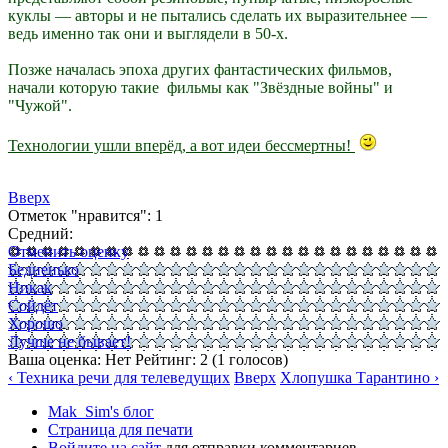
куклы — авторы и не пытались сделать их выразительнее —
ведь именно так они и выглядели в 50-х.
Позже началась эпоха других фантастических фильмов,
начали которую такие фильмы как "Звёздные войны" и
"Чужой".
Технологии ушли вперёд, а вот идеи бессмертны!
Вверх
Отметок "нравится": 1
Средний:
Отменить оценку
Бедненько
Никак
Сойдёт
Хорошо
Лучше не бывает!
Ваша оценка:
Нет
Рейтинг:
2
(
1
голосов)
‹ Техника речи для телеведущих
Вверх
Хлопушка Тарантино ›
Mak_Sim's блог
Страница для печати
Войдите на сайт
для отправки комментариев