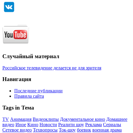
Случайный материал
Российское телевидение делается не для зрителя
Навигация
Последние публикации
Правила сайта
Tags in Тема
TV
Анимация
Видеоклипы
Документальное кино
Домашнее
видео
Иное
Кино
Новости
Реалити шоу
Реклама
Сериалы
Сетевое видео
Техвопросы
Ток-шоу
боевик
военная драма