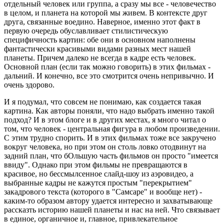
отдельный человек или группа, а сразу мы все - человечество
в целом, и планета на которой мы живем. В контексте друг
друга, связанные воедино. Наверное, именно этот факт в
первую очередь обуславливает стилистическую
специфичность картин: обе они в основном наполнены
фантастически красивыми видами разных мест нашей
планеты. Причем далеко не всегда в кадре есть человек.
Основной план (если так можно говорить) в этих фильмах -
дальний. И конечно, все это смотрится очень непривычно. И
очень здорово.
И я подумал, что совсем не понимаю, как создается такая
картина. Как авторы поняли, что надо выбрать именно такой
подход? И в этом блоге и в других местах, я много читал о
том, что человек - центральная фигура в любом произведении.
С этим трудно спорить. И в этих фильмах тоже все закручено
вокруг человека, но при этом он столь ловко отодвинут на
задний план, что бОльшую часть фильмов он просто "имеется
ввиду". Однако при этом фильмы не превращаются в
красивое, но бессмылсенное слайд-шоу из аэровидео, а
выбранные кадры не кажутся простым "перекрытием"
закадрового текста (которого в "Самсаре" и вообще нет) -
каким-то образом автору удается интересно и захватывающе
рассказть историю нашей планеты и нас на ней. Что связывает
в единое, органичное и, главное, привлекательное