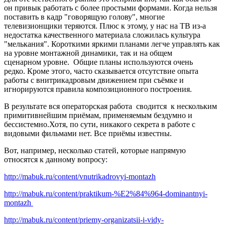
он привык работать с более простыми формами. Когда нельзя
поставить в кадр "говорящую голову", многие
телевизионщики теряются. Плюс к этому, у нас на ТВ из-а
недостатка качественного материала сложилась культура
"мелькания". Короткими яркими планами легче управлять как
на уровне монтажной динамики, так и на общем
сценарном уровне. Общие планы используются очень
редко. Кроме этого, часто сказывается отсутствие опыта
работы с внитрикадровым движением при съёмке и
игнорируются правила композиционного построения.
В результате вся операторская работа сводится к нескольким
примитивнейшим приёмам, применяемым бездумно и
бессистемно.Хотя, по сути, никакого секрета в работе с
видовыми фильмами нет. Все приёмы известны.
Вот, например, несколько статей, которые напрямую
относятся к данному вопросу:
http://mabuk.ru/content/vnutrikadrovyi-montazh
http://mabuk.ru/content/praktikum-%E2%84%964-dominantnyi-
montazh
http://mabuk.ru/content/priemy-organizatsii-i-vidy-