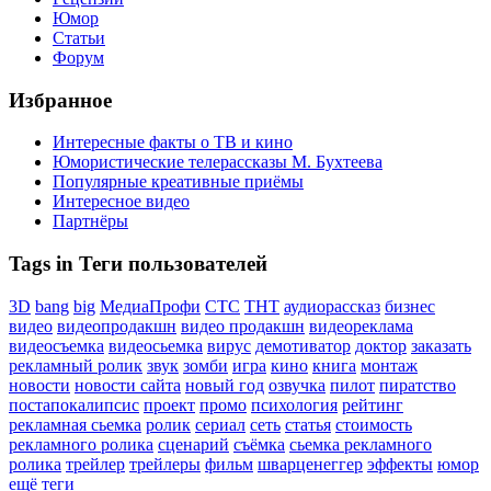
Юмор
Статьи
Форум
Избранное
Интересные факты о ТВ и кино
Юмористические телерассказы М. Бухтеева
Популярные креативные приёмы
Интересное видео
Партнёры
Tags in Теги пользователей
3D
bang
big
МедиаПрофи
СТС
ТНТ
аудиорассказ
бизнес
видео
видеопродакшн
видео продакшн
видеореклама
видеосъемка
видеосьемка
вирус
демотиватор
доктор
заказать
рекламный ролик
звук
зомби
игра
кино
книга
монтаж
новости
новости сайта
новый год
озвучка
пилот
пиратство
постапокалипсис
проект
промо
психология
рейтинг
рекламная сьемка
ролик
сериал
сеть
статья
стоимость
рекламного ролика
сценарий
съёмка
сьемка рекламного
ролика
трейлер
трейлеры
фильм
шварценеггер
эффекты
юмор
ещё теги