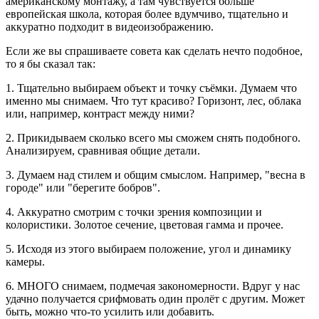
американскому монтажу, а там чувствуется больше
европейская школа, которая более вдумчиво, тщательно и
аккуратно подходит в видеоизображению.
Если же вы спрашиваете совета как сделать нечто подобное,
то я бы сказал так:
1. Тщательно выбираем объект и точку съёмки. Думаем что
именно мы снимаем. Что тут красиво? Горизонт, лес, облака
или, например, контраст между ними?
2. Прикидываем сколько всего мы сможем снять подобного.
Анализируем, сравнивая общие детали.
3. Думаем над стилем и общим смыслом. Например, "весна в
городе" или "берегите бобров".
4. Аккуратно смотрим с точки зрения композиции и
колористики. Золотое сечение, цветовая гамма и прочее.
5. Исходя из этого выбираем положение, угол и динамику
камеры.
6. МНОГО снимаем, подмечая закономерности. Вдруг у нас
удачно получается срифмовать один пролёт с другим. Может
быть, можно что-то усилить или добавить.