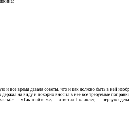
ушкина:
ю и все время давала советы, что и как должно быть в ней изоб
держал на виду и покорно вносил в нее все требуемые поправки.
ужасна!» — «Так знайте же, — ответил Поликлет, — первую сдела