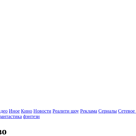
идео
Иное
Кино
Новости
Реалити шоу
Реклама
Сериалы
Сетевое
фантастика
фэнтези
во