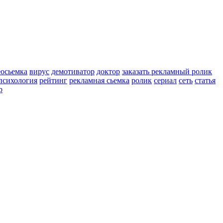
еосьемка
вирус
демотиватор
доктор
заказать рекламный ролик
психология
рейтинг
рекламная сьемка
ролик
сериал
сеть
статья
р