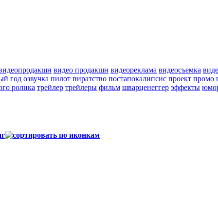
видеопродакшн
видео продакшн
видеореклама
видеосъемка
вид
ый год
озвучка
пилот
пиратство
постапокалипсис
проект
промо
ого ролика
трейлер
трейлеры
фильм
шварценеггер
эффекты
юмо
нг