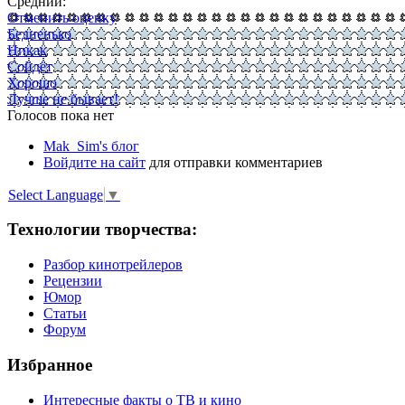
Средний:
Отменить оценку
Бедненько
Никак
Сойдёт
Хорошо
Лучше не бывает!
Голосов пока нет
Mak_Sim's блог
Войдите на сайт
для отправки комментариев
Select Language
▼
Технологии творчества:
Разбор кинотрейлеров
Рецензии
Юмор
Статьи
Форум
Избранное
Интересные факты о ТВ и кино