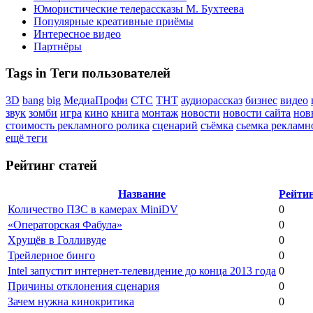
Юмористические телерассказы М. Бухтеева
Популярные креативные приёмы
Интересное видео
Партнёры
Tags in Теги пользователей
3D
bang
big
МедиаПрофи
СТС
ТНТ
аудиорассказ
бизнес
видео
звук
зомби
игра
кино
книга
монтаж
новости
новости сайта
нов
стоимость рекламного ролика
сценарий
съёмка
сьемка рекламн
ещё теги
Рейтинг статей
Название
Рейти
Количество ПЗС в камерах MiniDV
0
«Операторская Фабула»
0
Хрущёв в Голливуде
0
Трейлерное бинго
0
Intel запустит интернет-телевидение до конца 2013 года
0
Причины отклонения сценария
0
Зачем нужна кинокритика
0