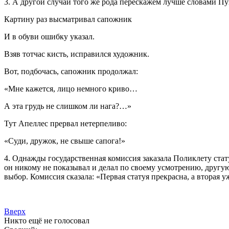
3. А другой случай того же рода перескажем лучше словами П
Картину раз высматривал сапожник
И в обуви ошибку указал.
Взяв тотчас кисть, исправился художник.
Вот, подбочась, сапожник продолжал:
«Мне кажется, лицо немного криво…
А эта грудь не слишком ли нага?…»
Тут Апеллес прервал нетерпеливо:
«Суди, дружок, не свыше сапога!»
4. Однажды государственная комиссия заказала Поликлету стату
он никому не показывал и делал по своему усмотрению, другую 
выбор. Комиссия сказала: «Первая статуя прекрасна, а вторая 
Вверх
Никто ещё не голосовал