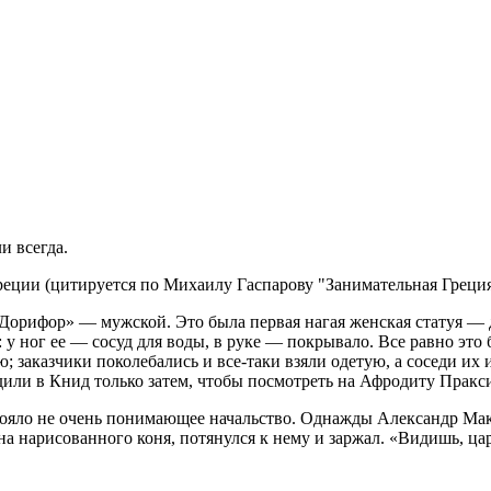
и всегда.
реции (цитируется по Михаилу Гаспарову "Занимательная Греция
Дорифор» — мужской. Это была первая нагая женская статуя — д
 у ног ее — сосуд для воды, в руке — покрывало. Все равно эт
; заказчики поколебались и все-таки взяли одетую, а соседи их 
дили в Книд только затем, чтобы посмотреть на Афродиту Пракси
 стояло не очень понимающее начальство. Однажды Александр Ма
на нарисованного коня, потянулся к нему и заржал. «Видишь, ца