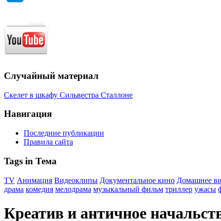
Случайный материал
Скелет в шкафу Сильвестра Сталлоне
Навигация
Последние публикации
Правила сайта
Tags in Тема
TV
Анимация
Видеоклипы
Документальное кино
Домашнее в
драма
комедия
мелодрама
музыкальный фильм
триллер
ужасы
Креатив и античное начальст