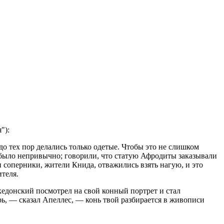
"):
о тех пор делались только одетые. Чтобы это не слишком
о было непривычно; говорили, что статую Афродиты заказывали
и соперники, жители Книда, отважились взять нагую, и это
теля.
кедонский посмотрел на свой конный портрет и стал
рь, — сказал Апеллес, — конь твой разбирается в живописи