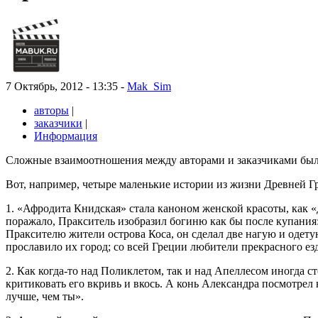
7 Октябрь, 2012 - 13:35 -
Mak_Sim
авторы
|
заказчики
|
Информация
Сложные взаимоотношения между авторами и заказчиками был
Вот, например, четыре маленькие истории из жизни Древней Г
1. «Афродита Книдская» стала каноном женской красоты, как «
поражало, Пракситель изобразил богиню как бы после купания:
Праксителю жители острова Коса, он сделал две нагую и одетую
прославило их город; со всей Греции любители прекрасного ез
2. Как когда-то над Поликлетом, так и над Апеллесом иногда
критиковать его вкривь и вкось. А конь Александра посмотрел 
лучше, чем ты».