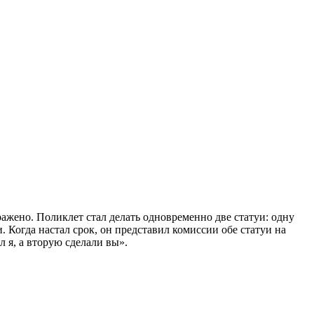
ражено. Поликлет стал делать одновременно две статуи: одну
 Когда настал срок, он представил комиссии обе статуи на
л я, а вторую сделали вы».