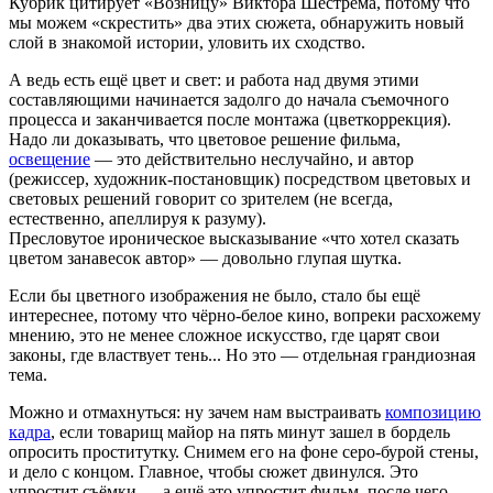
Кубрик цитирует «Возницу» Виктора Шёстрёма, потому что
мы можем «скрестить» два этих сюжета, обнаружить новый
слой в знакомой истории, уловить их сходство.
А ведь есть ещё цвет и свет: и работа над двумя этими
составляющими начинается задолго до начала съемочного
процесса и заканчивается после монтажа (цветкоррекция).
Надо ли доказывать, что цветовое решение фильма,
освещение
— это действительно неслучайно, и автор
(режиссер, художник-постановщик) посредством цветовых и
световых решений говорит со зрителем (не всегда,
естественно, апеллируя к разуму).
Пресловутое ироническое высказывание «что хотел сказать
цветом занавесок автор» — довольно глупая шутка.
Если бы цветного изображения не было, стало бы ещё
интереснее, потому что чёрно-белое кино, вопреки расхожему
мнению, это не менее сложное искусство, где царят свои
законы, где властвует тень... Но это — отдельная грандиозная
тема.
Можно и отмахнуться: ну зачем нам выстраивать
композицию
кадра
, если товарищ майор на пять минут зашел в бордель
опросить проститутку. Снимем его на фоне серо-бурой стены,
и дело с концом. Главное, чтобы сюжет двинулся. Это
упростит съёмки — а ещё это упростит фильм, после чего