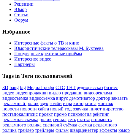
Рецензии
Юмор
Статьи
Форум
Избранное
Интересные факты о ТВ и кино
Юмористические телерассказы М. Бухтеева
Популярные креативные приёмы
Интересное видео
Партнёры
Tags in Теги пользователей
3D
bang
big
МедиаПрофи
СТС
ТНТ
аудиорассказ
бизнес
видео
видеопродакшн
видео продакшн
видеореклама
видеосъемка
видеосьемка
вирус
демотиватор
доктор
заказать
рекламный ролик
звук
зомби
игра
кино
книга
монтаж
новости
новости сайта
новый год
озвучка
пилот
пиратство
постапокалипсис
проект
промо
психология
рейтинг
рекламная сьемка
ролик
сериал
сеть
статья
стоимость
рекламного ролика
сценарий
съёмка
сьемка рекламного
ролика
трейлер
трейлеры
фильм
шварценеггер
эффекты
юмор