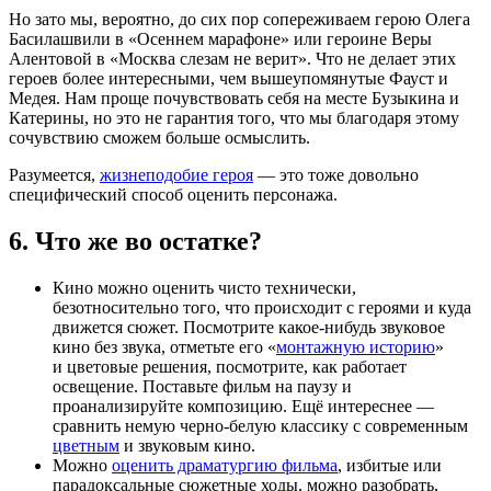
Но зато мы, вероятно, до сих пор сопереживаем герою Олега
Басилашвили в «Осеннем марафоне» или героине Веры
Алентовой в «Москва слезам не верит». Что не делает этих
героев более интересными, чем вышеупомянутые Фауст и
Медея. Нам проще почувствовать себя на месте Бузыкина и
Катерины, но это не гарантия того, что мы благодаря этому
сочувствию сможем больше осмыслить.
Разумеется,
жизнеподобие героя
— это тоже довольно
специфический способ оценить персонажа.
6. Что же во остатке?
Кино можно оценить чисто технически,
безотносительно того, что происходит с героями и куда
движется сюжет. Посмотрите какое-нибудь звуковое
кино без звука, отметьте его «
монтажную историю
»
и цветовые решения, посмотрите, как работает
освещение. Поставьте фильм на паузу и
проанализируйте композицию. Ещё интереснее —
сравнить немую черно-белую классику с современным
цветным
и звуковым кино.
Можно
оценить драматургию фильма
, избитые или
парадоксальные сюжетные ходы, можно разобрать,