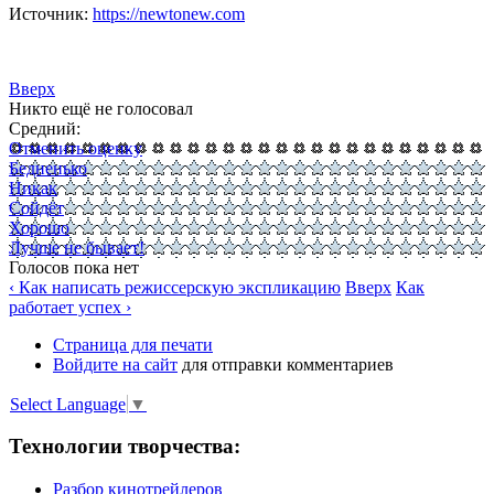
Источник:
https://newtonew.com
Вверх
Никто ещё не голосовал
Средний:
Отменить оценку
Бедненько
Никак
Сойдёт
Хорошо
Лучше не бывает!
Голосов пока нет
‹ Как написать режиссерскую экспликацию
Вверх
Как
работает успех ›
Страница для печати
Войдите на сайт
для отправки комментариев
Select Language
▼
Технологии творчества:
Разбор кинотрейлеров