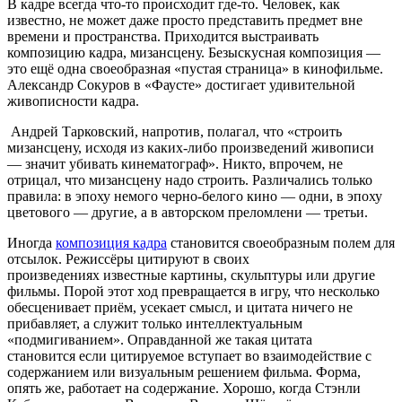
В кадре всегда что-то происходит где-то. Человек, как
известно, не может даже просто представить предмет вне
времени и пространства. Приходится выстраивать
композицию кадра, мизансцену. Безыскусная композиция —
это ещё одна своеобразная «пустая страница» в кинофильме.
Александр Сокуров в «Фаусте» достигает удивительной
живописности кадра.
Андрей Тарковский, напротив, полагал, что «строить
мизансцену, исходя из каких-либо произведений живописи
— значит убивать кинематограф». Никто, впрочем, не
отрицал, что мизансцену надо строить. Различались только
правила: в эпоху немого черно-белого кино — одни, в эпоху
цветового — другие, а в авторском преломлени — третьи.
Иногда
композиция кадра
становится своеобразным полем для
отсылок. Режиссёры цитируют в своих
произведениях известные картины, скульптуры или другие
фильмы. Порой этот ход превращается в игру, что несколько
обесценивает приём, усекает смысл, и цитата ничего не
прибавляет, а служит только интеллектуальным
«подмигиванием». Оправданной же такая цитата
становится если цитируемое вступает во взаимодействие с
содержанием или визуальным решением фильма. Форма,
опять же, работает на содержание. Хорошо, когда Стэнли