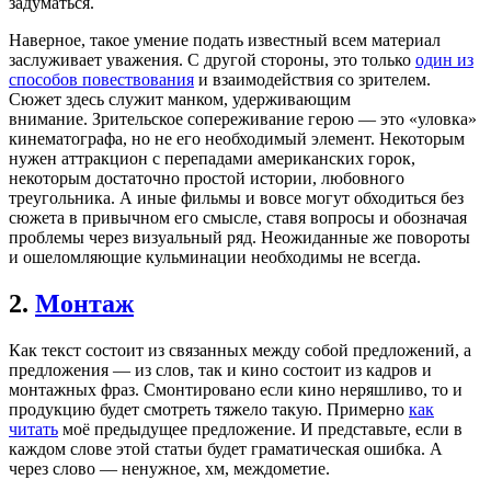
задуматься.
Наверное, такое умение подать известный всем материал
заслуживает уважения. С другой стороны, это только
один из
способов повествования
и взаимодействия со зрителем.
Сюжет здесь служит манком, удерживающим
внимание. Зрительское сопереживание герою — это «уловка»
кинематографа, но не его необходимый элемент. Некоторым
нужен аттракцион с перепадами американских горок,
некоторым достаточно простой истории, любовного
треугольника. А иные фильмы и вовсе могут обходиться без
сюжета в привычном его смысле, ставя вопросы и обозначая
проблемы через визуальный ряд. Неожиданные же повороты
и ошеломляющие кульминации необходимы не всегда.
2.
Монтаж
Как текст состоит из связанных между собой предложений, а
предложения — из слов, так и кино состоит из кадров и
монтажных фраз. Смонтировано если кино неряшливо, то и
продукцию будет смотреть тяжело такую. Примерно
как
читать
моё предыдущее предложение. И представьте, если в
каждом слове этой статьи будет граматическая ошибка. А
через слово — ненужное, хм, междометие.