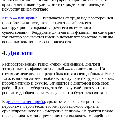
вряд ли легитимно будет относить такую киноподелку к
искусству кинематографа.
Кино — как здание
. Отказываться от труда над всесторонней
проработкой киноздания — значит ослаблять его
конструкцию и сокращать время его возможного
существования. Бездарные фильмы или фильмы «на один раз»
так быстро забываются именно потому что зачастую лишены
основных компонентов киноискусства.
4.
Диалоги
Распространённый тезис: «герои жизненные, диалоги
жизненные, конфликт жизненный — хорошее кино». На
самом же деле диалоги редко бывают жизнеподобными. Более
того, если они жизнеподобные, то слушать их будет довольно
проблематично и скучно. Запишите на диктофон весь свой
рабочий день и убедитесь, что без скрупулёзного монтажа
реплик и дробления ритма слушать это будет невозможно.
В
диалоге важен приём
, яркая речевая характеристика
персонажа. Герой (если это не герой плохого сериала,
ориентированного на «смотрение спиной») не должен прямо
проговаривать свои стремления или выдавать всё идейное