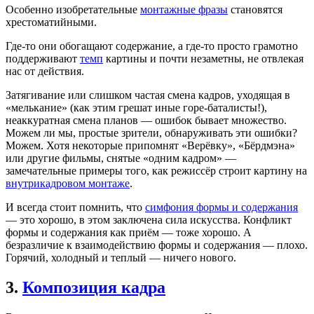
Особенно изобретательные
монтажные фразы
становятся
хрестоматийными.
Где-то они обогащают содержание, а где-то просто грамотно
поддерживают
темп
картины и почти незаметны, не отвлекая
нас от действия.
Затягивание или слишком частая смена кадров, уходящая в
«мелькание» (как этим грешат иные горе-баталисты!),
неаккуратная смена планов — ошибок бывает множество.
Можем ли мы, простые зрители, обнаруживать эти ошибки?
Можем. Хотя некоторые припомнят «Верёвку», «Бёрдмэна»
или другие фильмы, снятые «одним кадром» —
замечательные примеры того, как режиссёр строит картину на
внутрикадровом монтаже
.
И всегда стоит помнить, что
симфония формы и содержания
— это хорошо, в этом заключена сила искусства. Конфликт
формы и содержания как приём — тоже хорошо. А
безразличие к взаимодействию формы и содержания — плохо.
Горячий, холодный и теплый — ничего нового.
3.
Композиция кадра