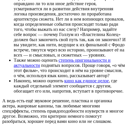
оправдано ли то или иное действие героя,
усматривается ли в развитии действия внутренняя
логика произведения, достаточно ли проработана
архитектура сюжета. Нет ли в нем вопиющих провалов,
когда определенные события происходят только ради
того, чтобы выжать из нас слезу? Например, задайте
себе вопрос — почему Голлум из «Властелина Колец»
должен был закончить свой путь так, как он закончил? И
вы увидите, как нити, ведущие к их финальной с Фродо
встрече, тянутся через всю историю, пронизывают её на
всех — и смысловых, и сюжетных — уровнях.
Также можно оценить
степень оригинальности и
актуальности
поднятых вопросов. Проще говоря, «о чём
этот фильм», что происходит в нём на уровне смыслов,
о чём, используя язык кино, рассказывает автор?
Наконец, можно оценить
кино как единое целое
, где
каждый отдельный элемент сообщается с другим,
обогащает его или, напротив, вступает в противоречие.
А ведь есть ещё звуковое решение, пластика и органика
актера, жанровые каноны, так любимые многими
спецэффекты, степень правдоподобности изуверств и многое
другое. Возможно, эти критерии немного помогут
разобраться, хорошее перед вами кино или не слишком.