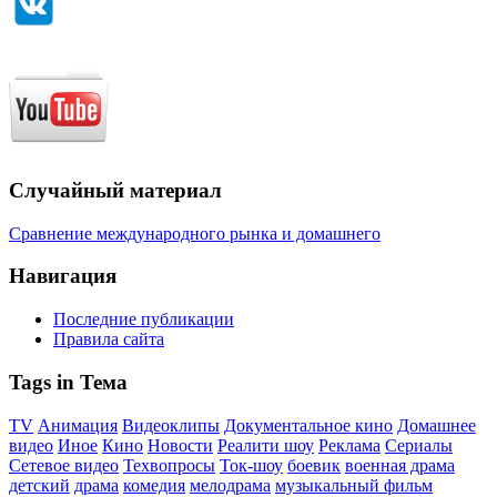
Случайный материал
Сравнение международного рынка и домашнего
Навигация
Последние публикации
Правила сайта
Tags in Тема
TV
Анимация
Видеоклипы
Документальное кино
Домашнее
видео
Иное
Кино
Новости
Реалити шоу
Реклама
Сериалы
Сетевое видео
Техвопросы
Ток-шоу
боевик
военная драма
детский
драма
комедия
мелодрама
музыкальный фильм