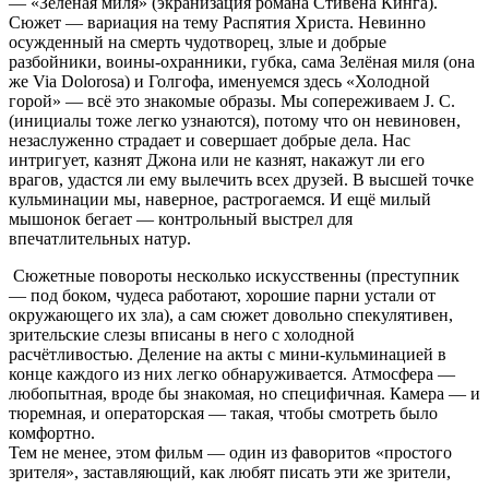
— «Зелёная миля» (экранизация романа Стивена Кинга).
Сюжет — вариация на тему Распятия Христа. Невинно
осужденный на смерть чудотворец, злые и добрые
разбойники, воины-охранники, губка, сама Зелёная миля (она
же Via Dolorosa) и Голгофа, именуемся здесь «Холодной
горой» — всё это знакомые образы. Мы сопереживаем J. C.
(инициалы тоже легко узнаются), потому что он невиновен,
незаслуженно страдает и совершает добрые дела. Нас
интригует, казнят Джона или не казнят, накажут ли его
врагов, удастся ли ему вылечить всех друзей. В высшей точке
кульминации мы, наверное, растрогаемся. И ещё милый
мышонок бегает — контрольный выстрел для
впечатлительных натур.
Сюжетные повороты несколько искусственны (преступник
— под боком, чудеса работают, хорошие парни устали от
окружающего их зла), а сам сюжет довольно спекулятивен,
зрительские слезы вписаны в него с холодной
расчётливостью. Деление на акты с мини-кульминацией в
конце каждого из них легко обнаруживается. Атмосфера —
любопытная, вроде бы знакомая, но специфичная. Камера — и
тюремная, и операторская — такая, чтобы смотреть было
комфортно.
Тем не менее, этом фильм — один из фаворитов «простого
зрителя», заставляющий, как любят писать эти же зрители,