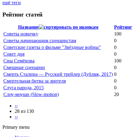
ещё теги
Рейтинг статей
Название
Рейтинг
Советы новичку
100
Советы начинающим сценаристам
0
Советские газеты о фильме "Звёздные войны"
0
Совет дня
0
Сны Семёнова
100
Смешные сценарии
0
Смерть Сталина — Русский трейлер (Дубляж, 2017)
0
Смертельная битва за зрителя
0
Слуга народа, 2015
0
Слоу-моушн (Slow-motion)
20
‹‹
28 из 130
››
Primary menu