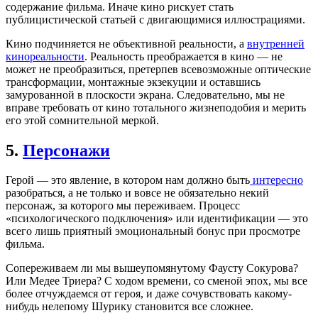
содержание фильма. Иначе кино рискует стать
публицистической статьей с двигающимися иллюстрациями.
Кино подчиняется не объективной реальности, а
внутренней
кинореальности
. Реальность преображается в кино — не
может не преобразиться, претерпев всевозможные оптические
трансформации, монтажные экзекуции и оставшись
замурованной в плоскости экрана. Следовательно, мы не
вправе требовать от кино тотального жизнеподобия и мерить
его этой сомнительной меркой.
5.
Персонажи
Герой — это явление, в котором нам должно быть
интересно
разобраться, а не только и вовсе не обязательно некий
персонаж, за которого мы переживаем. Процесс
«психологического подключения» или идентификации — это
всего лишь приятный эмоциональный бонус при просмотре
фильма.
Сопереживаем ли мы вышеупомянутому Фаусту Сокурова?
Или Медее Триера? С ходом времени, со сменой эпох, мы все
более отчуждаемся от героя, и даже сочувствовать какому-
нибудь нелепому Шурику становится все сложнее.