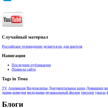
Случайный материал
Российское телевидение делается не для зрителя
Навигация
Последние публикации
Правила сайта
Tags in Тема
TV
Анимация
Видеоклипы
Документальное кино
Домашнее в
драма
комедия
мелодрама
музыкальный фильм
триллер
ужасы
Блоги