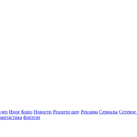
идео
Иное
Кино
Новости
Реалити шоу
Реклама
Сериалы
Сетевое
фантастика
фэнтези