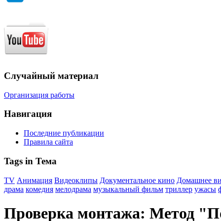
Случайный материал
Организация работы
Навигация
Последние публикации
Правила сайта
Tags in Тема
TV
Анимация
Видеоклипы
Документальное кино
Домашнее в
драма
комедия
мелодрама
музыкальный фильм
триллер
ужасы
Проверка монтажа: Метод "П