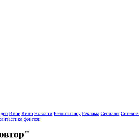
идео
Иное
Кино
Новости
Реалити шоу
Реклама
Сериалы
Сетевое
фантастика
фэнтези
овтор"