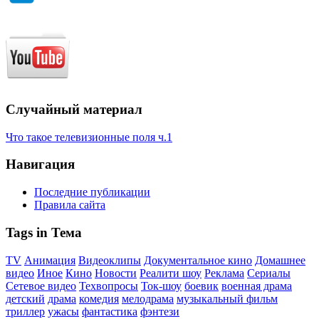
Случайный материал
Что такое телевизионные поля ч.1
Навигация
Последние публикации
Правила сайта
Tags in Тема
TV
Анимация
Видеоклипы
Документальное кино
Домашнее
видео
Иное
Кино
Новости
Реалити шоу
Реклама
Сериалы
Сетевое видео
Техвопросы
Ток-шоу
боевик
военная драма
детский
драма
комедия
мелодрама
музыкальный фильм
триллер
ужасы
фантастика
фэнтези