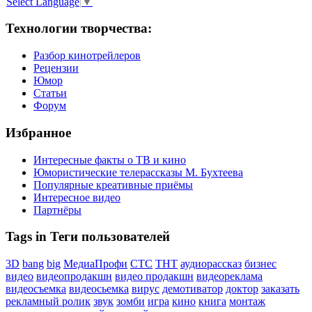
Select Language
▼
Технологии творчества:
Разбор кинотрейлеров
Рецензии
Юмор
Статьи
Форум
Избранное
Интересные факты о ТВ и кино
Юмористические телерассказы М. Бухтеева
Популярные креативные приёмы
Интересное видео
Партнёры
Tags in Теги пользователей
3D
bang
big
МедиаПрофи
СТС
ТНТ
аудиорассказ
бизнес
видео
видеопродакшн
видео продакшн
видеореклама
видеосъемка
видеосьемка
вирус
демотиватор
доктор
заказать
рекламный ролик
звук
зомби
игра
кино
книга
монтаж