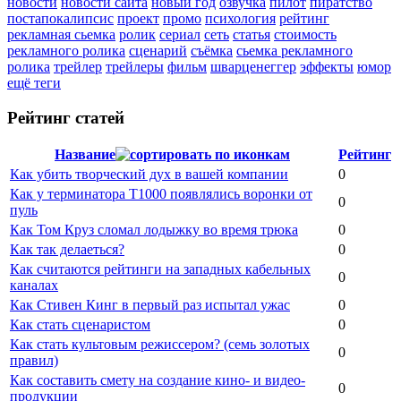
новости
новости сайта
новый год
озвучка
пилот
пиратство
постапокалипсис
проект
промо
психология
рейтинг
рекламная сьемка
ролик
сериал
сеть
статья
стоимость
рекламного ролика
сценарий
съёмка
сьемка рекламного
ролика
трейлер
трейлеры
фильм
шварценеггер
эффекты
юмор
ещё теги
Рейтинг статей
Название
Рейтинг
Как убить творческий дух в вашей компании
0
Как у терминатора Т1000 появлялись воронки от
0
пуль
Как Том Круз сломал лодыжку во время трюка
0
Как так делаеться?
0
Как считаются рейтинги на западных кабельных
0
каналах
Как Стивен Кинг в первый раз испытал ужас
0
Как стать сценаристом
0
Как стать культовым режиссером? (семь золотых
0
правил)
Как составить смету на создание кино- и видео-
0
продукции