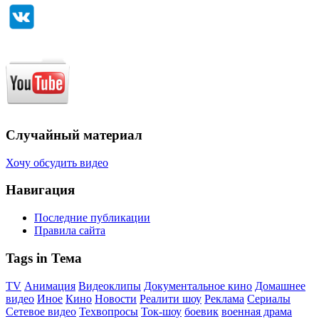
Случайный материал
Хочу обсудить видео
Навигация
Последние публикации
Правила сайта
Tags in Тема
TV
Анимация
Видеоклипы
Документальное кино
Домашнее
видео
Иное
Кино
Новости
Реалити шоу
Реклама
Сериалы
Сетевое видео
Техвопросы
Ток-шоу
боевик
военная драма