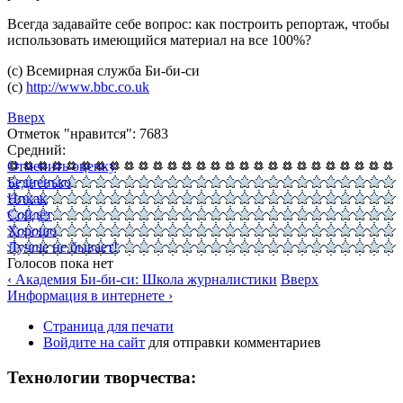
Всегда задавайте себе вопрос: как построить репортаж, чтобы
использовать имеющийся материал на все 100%?
(с) Всемирная служба Би-би-си
(с)
http://www.bbc.co.uk
Вверх
Отметок "нравится": 7683
Средний:
Отменить оценку
Бедненько
Никак
Сойдёт
Хорошо
Лучше не бывает!
Голосов пока нет
‹ Академия Би-би-си: Школа журналистики
Вверх
Информация в интернете ›
Страница для печати
Войдите на сайт
для отправки комментариев
Технологии творчества: