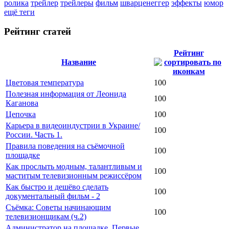
ролика
трейлер
трейлеры
фильм
шварценеггер
эффекты
юмор
ещё теги
Рейтинг статей
Рейтинг
Название
Цветовая температура
100
Полезная информация от Леонида
100
Каганова
Цепочка
100
Карьера в видеоиндустрии в Украине/
100
России. Часть 1.
Правила поведения на съёмочной
100
площадке
Как прослыть модным, талантливым и
100
маститым телевизионным режиссёром
Как быстро и дешёво сделать
100
документальный фильм - 2
Съёмка: Советы начинающим
100
телевизионщикам (ч.2)
Администратор на площадке. Первые