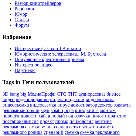
Разбор кинотрейлеров
Рецензии
Юмор
Статьи
Форум
Избранное
Интересные факты о ТВ и кино
Юмористические телерассказы М. Бухтеева
Популярные креативные приёмы
Интересное видео
Партнёры
Tags in Теги пользователей
3D
bang
big
МедиаПрофи
СТС
ТНТ
аудиорассказ
бизнес
видео
видеопродакшн
видео продакшн
видеореклама
видеосъемка
видеосьемка
вирус
демотиватор
доктор
заказать
рекламный ролик
звук
зомби
игра
кино
книга
монтаж
новости
новости сайта
новый год
озвучка
пилот
пиратство
постапокалипсис
проект
промо
психология
рейтинг
рекламная сьемка
ролик
сериал
сеть
статья
стоимость
рекламного ролика
сценарий
съёмка
сьемка рекламного