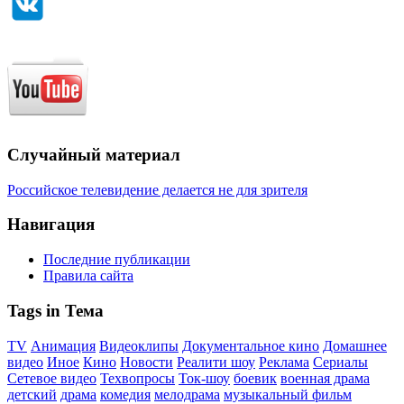
Случайный материал
Российское телевидение делается не для зрителя
Навигация
Последние публикации
Правила сайта
Tags in Тема
TV
Анимация
Видеоклипы
Документальное кино
Домашнее
видео
Иное
Кино
Новости
Реалити шоу
Реклама
Сериалы
Сетевое видео
Техвопросы
Ток-шоу
боевик
военная драма
детский
драма
комедия
мелодрама
музыкальный фильм