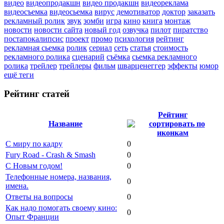
видео
видеопродакшн
видео продакшн
видеореклама
видеосъемка
видеосьемка
вирус
демотиватор
доктор
заказать
рекламный ролик
звук
зомби
игра
кино
книга
монтаж
новости
новости сайта
новый год
озвучка
пилот
пиратство
постапокалипсис
проект
промо
психология
рейтинг
рекламная сьемка
ролик
сериал
сеть
статья
стоимость
рекламного ролика
сценарий
съёмка
сьемка рекламного
ролика
трейлер
трейлеры
фильм
шварценеггер
эффекты
юмор
ещё теги
Рейтинг статей
Рейтинг
Название
С миру по кадру
0
Fury Road - Crash & Smash
0
С Новым годом!
0
Телефонные номера, названия,
0
имена.
Ответы на вопросы
0
Как надо помогать своему кино:
0
Опыт Франции