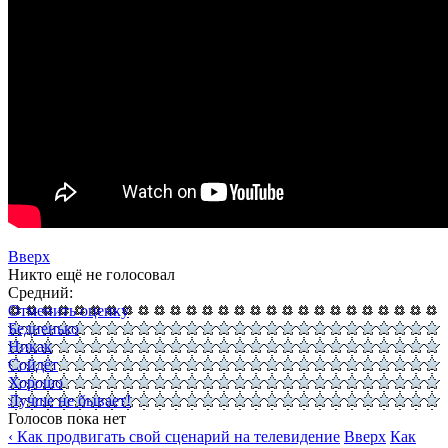
Вверх
Никто ещё не голосовал
Средний:
Отменить оценку
Бедненько
Никак
Сойдёт
Хорошо
Лучше не бывает!
Голосов пока нет
‹ Как продвигать свой сценарий на телевидение
Вверх
Как