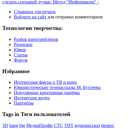
сделать сценарий лучше: Метод "Информация" ›
Страница для печати
Войдите на сайт
для отправки комментариев
Технологии творчества:
Разбор кинотрейлеров
Рецензии
Юмор
Статьи
Форум
Избранное
Интересные факты о ТВ и кино
Юмористические телерассказы М. Бухтеева
Популярные креативные приёмы
Интересное видео
Партнёры
Tags in Теги пользователей
3D
bang
big
МедиаПрофи
СТС
ТНТ
аудиорассказ
бизнес