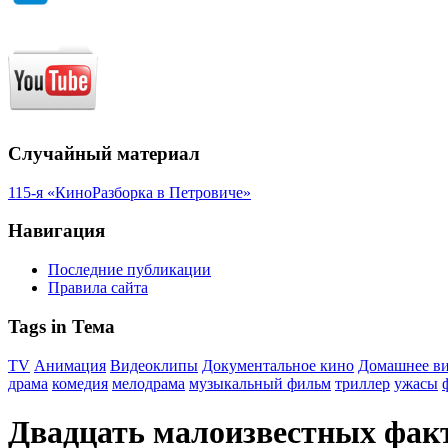
Случайный материал
115-я «КиноРазборка в Петровиче»
Навигация
Последние публикации
Правила сайта
Tags in Тема
TV
Анимация
Видеоклипы
Документальное кино
Домашнее в
драма
комедия
мелодрама
музыкальный фильм
триллер
ужасы
Двадцать малоизвестных фак