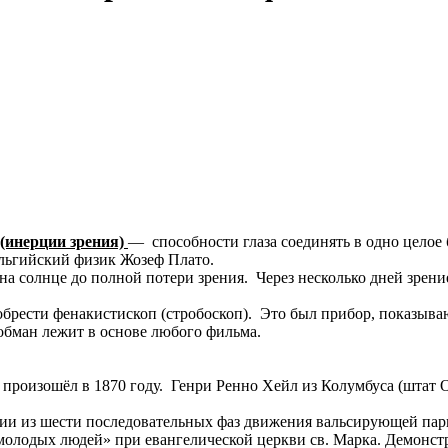
 (инерции зрения)
— способности глаза соединять в одно цело
ельгийский физик Жозеф Плато.
 на солнце до полной потери зрения. Через несколько дней зрен
изобрести фенакистископ (стробоскоп). Это был прибор, показы
обман лежит в основе любого фильма.
произошёл в 1870 году. Генри Ренно Хейл из Колумбуса (штат
рии из шести последовательных фаз движения вальсирующей пар
олодых людей» при евангелической церкви св. Марка. Демонст