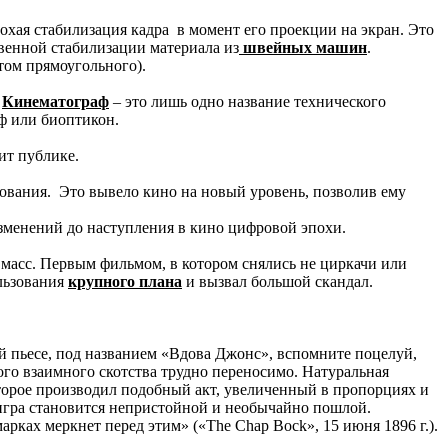
хая стабилизация кадра в момент его проекции на экран. Это
венной стабилизации материала из
швейных машин
.
отом прямоугольного).
.
Кинематограф
– это лишь одно название технического
ф или биоптикон.
ит публике.
рования. Это вывело кино на новый уровень, позволив ему
зменений до наступления в кино цифровой эпохи.
масс. Первым фильмом, в котором снялись не циркачи или
льзования
крупного плана
и вызвал большой скандал.
й пьесе, под названием «Вдова Джонс», вспомните поцелуй,
го взаимного скотства трудно переносимо. Натуральная
оторое производил подобный акт, увеличенный в пропорциях и
е игра становится непристойной и необычайно пошлой.
ах меркнет перед этим» («The Chap Bock», 15 июня 1896 г.).