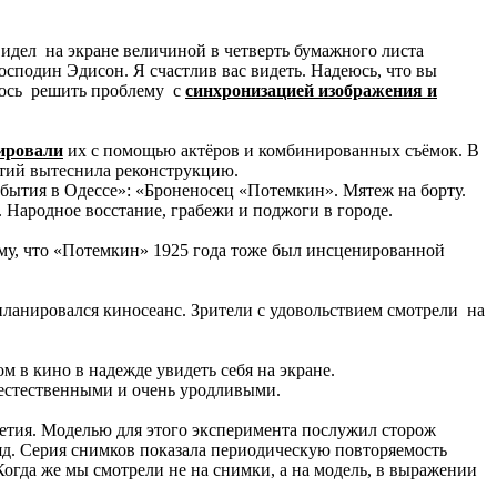
видел на экране величиной в четверть бумажного листа
осподин Эдисон. Я счастлив вас видеть. Надеюсь, что вы
алось решить проблему с
синхронизацией изображения и
ировали
их с помощью актёров и комбинированных съёмок. В
ытий вытеснила реконструкцию.
бытия в Одессе»: «Броненосец «Потемкин». Мятеж на борту.
 Народное восстание, грабежи и поджоги в городе.
ому, что «Потемкин» 1925 года тоже был инсценированной
 планировался киносеанс. Зрители с удовольствием смотрели на
 в кино в надежде увидеть себя на экране.
еестественными и очень уродливыми.
етия. Моделью для этого эксперимента послужил сторож
ряд. Серия снимков показала периодическую повторяемость
Когда же мы смотрели не на снимки, а на модель, в выражении