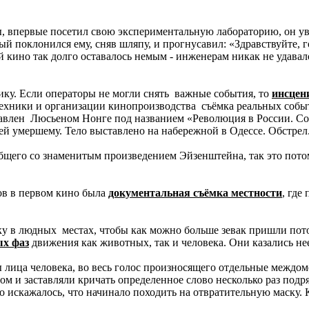
пы, впервые посетил свою экспериментальную лабораторию, он у
ый поклонился ему, сняв шляпу, и прогнусавил: «Здравствуйте, г
й кино так долго оставалось немым - инженерам никак не удав
ику. Если операторы не могли снять важные события, то
инсцен
 техники и организации кинопроизводства съёмка реальных соб
тавлен Люсьеном Нонге под названием «Революция в России. Со
ей умершему. Тело выставлено на набережной в Одессе. Обстрел.
общего со знаменитым произведением Эйзенштейна, так это пот
ов в первом кино была
документальная съёмка местности
, где
у в людных местах, чтобы как можно больше зевак пришли потом
х фаз
движения как животных, так и человека. Они казались н
 лица человека, во весь голос произносящего отдельные междом
ом и заставляли кричать определенное слово несколько раз под
о искажалось, что начинало походить на отвратительную маску. 