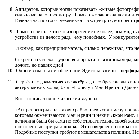
Аппаратов, которые могли показывать «живые фотографии
сильно мешало просмотру. Люмьер же завоевал всемирну
Главная часть этого механизма - эксцентрик, который 
Люмьер считал, что его изобретение не более, чем модн
устройства из целого ряда ему подобных. У конкуренто
Люмьер, как предприниматель, сильно переживал, что не
Секрет его успеха – удобная и практичная кинокамера, 
дожить до наших дней.
Одно из главных изобретений Эдисона в кино –
перфора
Серьёзные драматические актёры долго брезговали кине
актёры мюзик-холла, был «Поцелуй Мэй Ирвин и Джона 
Вот что писал один чикагский журнал:
«Антрепренеры спектакля храбро превысили меру пошлост
которым обмениваются Мэй Ирвин и некий Джон Райс. Ни 
величина была бы сама по себе отвратительна своей жив
повторенный три раза подряд. Это совершенно отвратител
Подобные поступки требуют вмешательства полиции. Неп