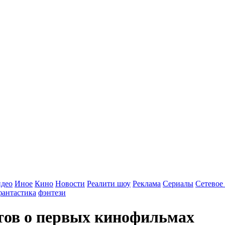
идео
Иное
Кино
Новости
Реалити шоу
Реклама
Сериалы
Сетевое
фантастика
фэнтези
тов о первых кинофильмах