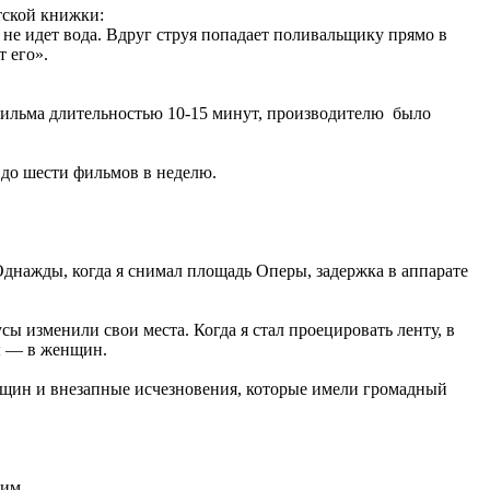
тской книжки:
не идет вода. Вдруг струя попадает поливальщику прямо в
т его».
 фильма длительностью 10-15 минут, производителю было
 до шести фильмов в неделю.
Однажды, когда я снимал площадь Оперы, задержка в аппарате
ы изменили свои места. Когда я стал проецировать ленту, в
ны — в женщин.
нщин и внезапные исчезновения, которые имели громадный
ним.