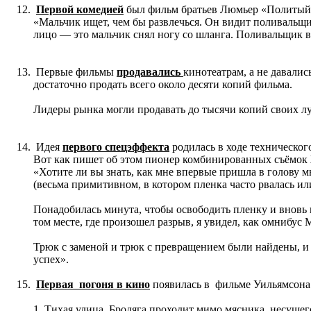
Первой комедией
был фильм братьев Люмьер «Политый п
«Мальчик ищет, чем бы развлечься. Он видит поливальщи
лицо — это мальчик снял ногу со шланга. Поливальщик в 
Первые фильмы
продавались
кинотеатрам, а не давали
достаточно продать всего около десяти копий фильма.
Лидеры рынка могли продавать до тысячи копий своих л
Идея
первого спецэффекта
родилась в ходе технического
Вот как пишет об этом пионер комбинированных съёмок
«Хотите ли вы знать, как мне впервые пришла в голову 
(весьма примитивном, в котором пленка часто рвалась ил
Понадобилась минута, чтобы освободить пленку и вновь п
том месте, где произошел разрыв, я увидел, как омнибу
Трюк с заменой и трюк с превращением были найдены, и
успех».
Первая погоня в кино
появилась в фильме Уильямсона «
1. Тихая улица. Бродяга проходит мимо мясника, несущего