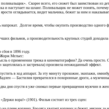
оливальщик». Скорее всего, его сюжет был заимствован из де
ка и наступает на шланг. Поливальщик не может понять, почему 
ярости оглядывается, видит мальчика, бежит за ним и наказывае
сь напрокат. Долгое время, чтобы окупить производство одного
учших фильмов, а производительность крупных студий доходила
 сбоя в 1896 году.
 Жорж Мельес:
мысль о применении трюка в кинематографии? Да очень просто. 
и зацеплялась и застревала) произвела неожиданный эффект.
устить в ход аппарат. За эту минуту прохожие, экипажи, омнибус
с Мадлен — Бастилия превратился в похоронные дроги, а мужчи
 два дня спустя я уже снимал первые превращения мужчин в же
Держи вора!» (1901). Фильм состоит из трех сцен:
 на плече корзину. Бродяга хватает корзину и бежит, мясник за 