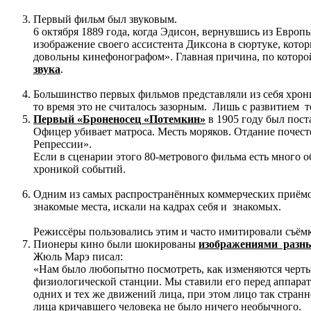
Первый фильм был звуковым.
6 октября 1889 года, когда Эдисон, вернувшись из Евро
изображение своего ассистента Диксона в сюртуке, котор
довольны кинефонографом». Главная причина, по которо
звука
.
Большинство первых фильмов представляли из себя хрон
то время это не считалось зазорным. Лишь с развитием
Первый «Броненосец «Потемкин»
в 1905 году был пос
Офицер убивает матроса. Месть моряков. Отдание почест
Репрессии».
Если в сценарии этого 80-метрового фильма есть много 
хроникой событий.
Одним из самых распространённых коммерческих приём
знакомые места, искали на кадрах себя и знакомых.
Режиссёры пользовались этим и часто имитировали съёмк
Пионеры кино были шокированы
изображениями разны
Жюль Марэ писал:
«Нам было любопытно посмотреть, как изменяются черты
физиологической станции. Мы ставили его перед аппарат
одних и тех же движений лица, при этом лицо так странн
лица кричавшего человека не было ничего необычного.