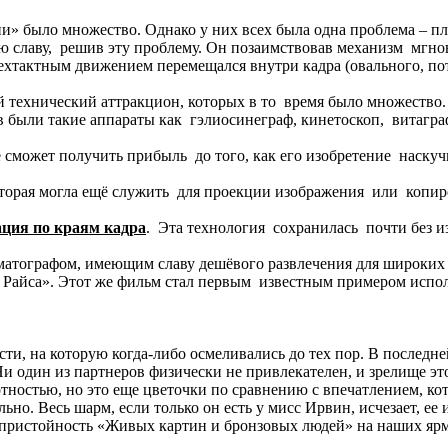
» было множество. Однако у них всех была одна проблема – пло
ю славу, решив эту проблему. Он позаимствовав механизм мгно
трехтактным движением перемещался внутри кадра (овального, п
ый технический аттракцион, которых в то время было множество
в были такие аппараты как гэлиосинеграф, кинетоскоп, витагра
 сможет получить прибыль до того, как его изобретение наскуч
которая могла ещё служить для проекции изображения или копи
ция по краям кадра
. Эта технология сохранилась почти без и
матографом, имеющим славу дешёвого развлечения для широких 
Райса». Этот же фильм стал первым известным примером испо
и, на которую когда-либо осмеливались до тех пор. В последне
один из партнеров физически не привлекателен, и зрелище это
отностью, но это еще цветочки по сравнению с впечатлением, к
ьно. Весь шарм, если только он есть у мисс Ирвин, исчезает, е
ристойность «Живых картин и бронзовых людей» на наших ярмарк