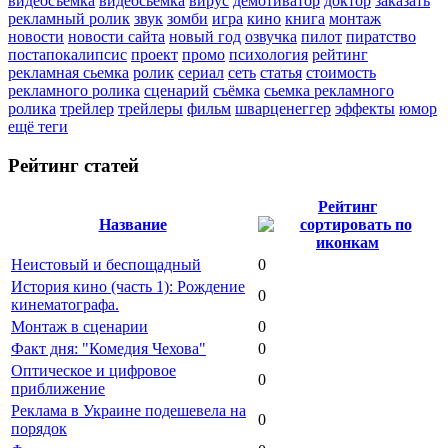
видеосъемка
видеосьемка
вирус
демотиватор
доктор
заказать
рекламный ролик
звук
зомби
игра
кино
книга
монтаж
новости
новости сайта
новый год
озвучка
пилот
пиратство
постапокалипсис
проект
промо
психология
рейтинг
рекламная сьемка
ролик
сериал
сеть
статья
стоимость
рекламного ролика
сценарий
съёмка
сьемка рекламного
ролика
трейлер
трейлеры
фильм
шварценеггер
эффекты
юмор
ещё теги
Рейтинг статей
Рейтинг
Название
Неистовый и беспощадный
0
История кино (часть 1): Рождение
0
кинематографа.
Монтаж в сценарии
0
Факт дня: "Комедия Чехова"
0
Оптическое и цифровое
0
приближение
Реклама в Украине подешевела на
0
порядок