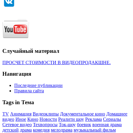
Случайный материал
ПРОСЧЕТ СТОИМОСТИ В ВИДЕОПРОДАКШНЕ.
Навигация
Последние публикации
Правила сайта
Tags in Тема
TV
Анимация
Видеоклипы
Документальное кино
Домашнее
видео
Иное
Кино
Новости
Реалити шоу
Реклама
Сериалы
Сетевое видео
Техвопросы
Ток-шоу
боевик
военная драма
детский
драма
комедия
мелодрама
музыкальный фильм