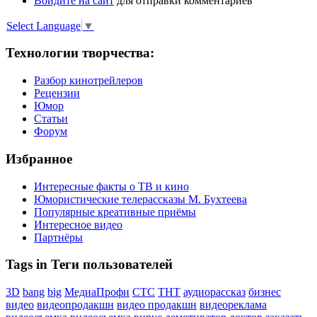
Войдите на сайт
для отправки комментариев
Select Language
▼
Технологии творчества:
Разбор кинотрейлеров
Рецензии
Юмор
Статьи
Форум
Избранное
Интересные факты о ТВ и кино
Юмористические телерассказы М. Бухтеева
Популярные креативные приёмы
Интересное видео
Партнёры
Tags in Теги пользователей
3D
bang
big
МедиаПрофи
СТС
ТНТ
аудиорассказ
бизнес
видео
видеопродакшн
видео продакшн
видеореклама