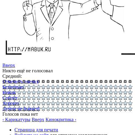
Вверх
Никто ещё не голосовал
Средний:
Отменить оценку
Бедненько
Никак
Сойдёт
Хорошо
Лучше не бывает!
Голосов пока нет
‹ Карикатуры
Вверх
Кинокритика ›
Страница для печати