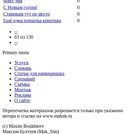
Факт дня
0
С Новым годом!
0
Старикам тут не место
0
Ещё одна попытка креатива
0
‹‹
63 из 130
››
Primary menu
Услуги
Словарь
Статьи для начинающих
Сценарий
Съёмка
Монтаж
Реклама
О сайте
Перепечатка материалов разрешается только при указании
автора и ссылке на www.mabuk.ru
(c) Maхim Boukhteev
Максим Бухтеев (Mak_Sim)