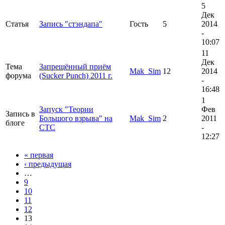
5
Дек
Статья
Запись "стэндапа"
Гость
5
2014
-
10:07
11
Дек
Тема
Запрещённый приём
Mak_Sim
12
2014
форума
(Sucker Punch) 2011 г.
-
16:48
1
Запуск "Теории
Фев
Запись в
Большого взрыва" на
Mak_Sim
2
2011
блоге
СТС
-
12:27
« первая
‹ предыдущая
…
9
10
11
12
13