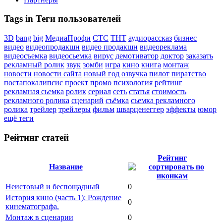
Tags in Теги пользователей
3D
bang
big
МедиаПрофи
СТС
ТНТ
аудиорассказ
бизнес
видео
видеопродакшн
видео продакшн
видеореклама
видеосъемка
видеосьемка
вирус
демотиватор
доктор
заказать
рекламный ролик
звук
зомби
игра
кино
книга
монтаж
новости
новости сайта
новый год
озвучка
пилот
пиратство
постапокалипсис
проект
промо
психология
рейтинг
рекламная сьемка
ролик
сериал
сеть
статья
стоимость
рекламного ролика
сценарий
съёмка
сьемка рекламного
ролика
трейлер
трейлеры
фильм
шварценеггер
эффекты
юмор
ещё теги
Рейтинг статей
Рейтинг
Название
Неистовый и беспощадный
0
История кино (часть 1): Рождение
0
кинематографа.
Монтаж в сценарии
0