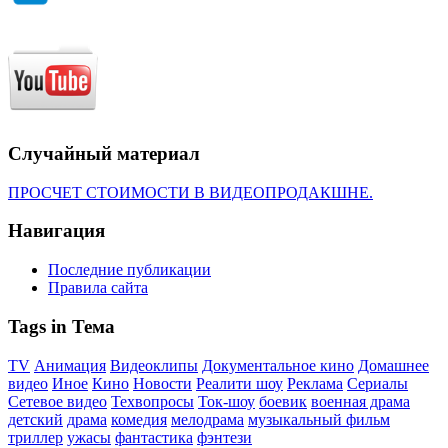
Случайный материал
ПРОСЧЕТ СТОИМОСТИ В ВИДЕОПРОДАКШНЕ.
Навигация
Последние публикации
Правила сайта
Tags in Тема
TV
Анимация
Видеоклипы
Документальное кино
Домашнее
видео
Иное
Кино
Новости
Реалити шоу
Реклама
Сериалы
Сетевое видео
Техвопросы
Ток-шоу
боевик
военная драма
детский
драма
комедия
мелодрама
музыкальный фильм
триллер
ужасы
фантастика
фэнтези