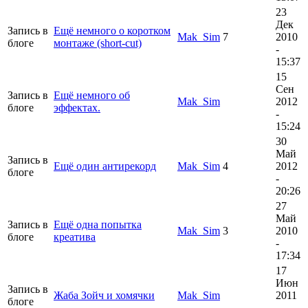
23
Дек
Запись в
Ещё немного о коротком
Mak_Sim
7
2010
блоге
монтаже (short-cut)
-
15:37
15
Сен
Запись в
Ещё немного об
Mak_Sim
2012
блоге
эффектах.
-
15:24
30
Май
Запись в
Ещё один антирекорд
Mak_Sim
4
2012
блоге
-
20:26
27
Май
Запись в
Ещё одна попытка
Mak_Sim
3
2010
блоге
креатива
-
17:34
17
Июн
Запись в
Жаба Зойч и хомячки
Mak_Sim
2011
блоге
-