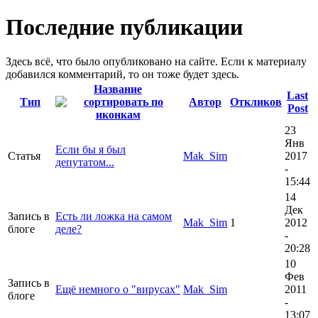
Последние публикации
Здесь всё, что было опубликовано на сайте. Если к материалу
добавился комментарий, то он тоже будет здесь.
Название
Last
Тип
Автор
Откликов
Post
23
Янв
Если бы я был
Статья
Mak_Sim
2017
депутатом...
-
15:44
14
Дек
Запись в
Есть ли ложка на самом
Mak_Sim
1
2012
блоге
деле?
-
20:28
10
Фев
Запись в
Ещё немного о "вирусах"
Mak_Sim
2011
блоге
-
13:07