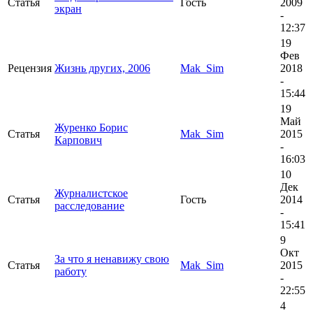
Статья
Гость
2009
экран
-
12:37
19
Фев
Рецензия
Жизнь других, 2006
Mak_Sim
2018
-
15:44
19
Май
Журенко Борис
Статья
Mak_Sim
2015
Карпович
-
16:03
10
Дек
Журналистское
Статья
Гость
2014
расследование
-
15:41
9
Окт
За что я ненавижу свою
Статья
Mak_Sim
2015
работу
-
22:55
4