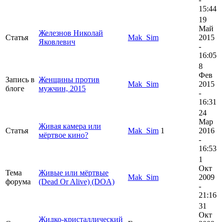
15:44
19
Май
Железнов Николай
Статья
Mak_Sim
2015
Яковлевич
-
16:05
8
Фев
Запись в
Женщины против
Mak_Sim
2015
блоге
мужчин, 2015
-
16:31
24
Мар
Живая камера или
Статья
Mak_Sim
1
2016
мёртвое кино?
-
16:53
1
Окт
Тема
Живые или мёртвые
Mak_Sim
2009
форума
(Dead Or Alive) (DOA)
-
21:16
31
Окт
Жидко-кристаллический