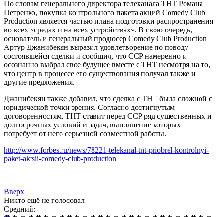
По словам генерального директора телеканала ТНТ Романа
Петренко, покупка контрольного пакета акций Comedy Club
Production является частью плана подготовки распространения
во всех «средах и на всех устройствах». В свою очередь,
основатель и генеральный продюсер Comedy Club Production
Артур Джанибекян выразил удовлетворение по поводу
состоявшейся сделки и сообщил, что CCP намеренно и
осознанно выбрал свое будущее вместе с ТНТ несмотря на то,
что центр в процессе его существования получал также и
другие предложения.
Джанибекян также добавил, что сделка с ТНТ была сложной с
юридической точки зрения. Согласно достигнутым
договоренностям, ТНТ ставит перед CCP ряд существенных и
долгосрочных условий и задач, выполнение которых
потребует от него серьезной совместной работы.
http://www.forbes.ru/news/78221-telekanal-tnt-priobrel-kontrolnyi-
paket-aktsii-comedy-club-production
Вверх
Никто ещё не голосовал
Средний: