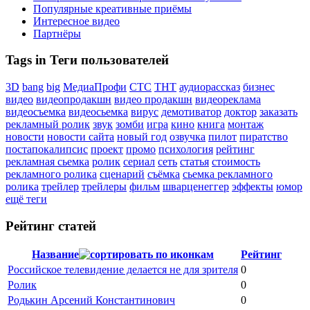
Популярные креативные приёмы
Интересное видео
Партнёры
Tags in Теги пользователей
3D
bang
big
МедиаПрофи
СТС
ТНТ
аудиорассказ
бизнес
видео
видеопродакшн
видео продакшн
видеореклама
видеосъемка
видеосьемка
вирус
демотиватор
доктор
заказать
рекламный ролик
звук
зомби
игра
кино
книга
монтаж
новости
новости сайта
новый год
озвучка
пилот
пиратство
постапокалипсис
проект
промо
психология
рейтинг
рекламная сьемка
ролик
сериал
сеть
статья
стоимость
рекламного ролика
сценарий
съёмка
сьемка рекламного
ролика
трейлер
трейлеры
фильм
шварценеггер
эффекты
юмор
ещё теги
Рейтинг статей
Название
Рейтинг
Российское телевидение делается не для зрителя
0
Ролик
0
Родькин Арсений Константинович
0