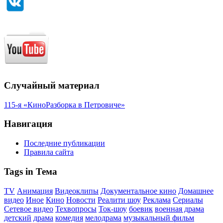
Случайный материал
115-я «КиноРазборка в Петровиче»
Навигация
Последние публикации
Правила сайта
Tags in Тема
TV
Анимация
Видеоклипы
Документальное кино
Домашнее
видео
Иное
Кино
Новости
Реалити шоу
Реклама
Сериалы
Сетевое видео
Техвопросы
Ток-шоу
боевик
военная драма
детский
драма
комедия
мелодрама
музыкальный фильм