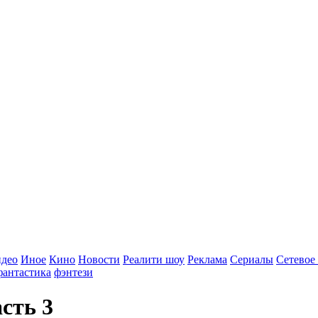
идео
Иное
Кино
Новости
Реалити шоу
Реклама
Сериалы
Сетевое
фантастика
фэнтези
сть 3