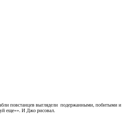
орабли повстанцев выглядели подержанными, побитыми и
суй еще»». И Джо рисовал.