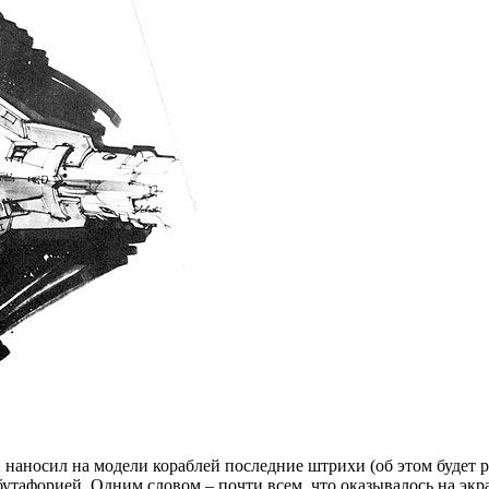
 наносил на модели кораблей последние штрихи (об этом будет 
бутафорией. Одним словом – почти всем, что оказывалось на экр