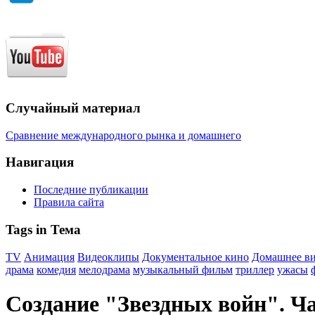
Случайный материал
Сравнение международного рынка и домашнего
Навигация
Последние публикации
Правила сайта
Tags in Тема
TV
Анимация
Видеоклипы
Документальное кино
Домашнее в
драма
комедия
мелодрама
музыкальный фильм
триллер
ужасы
Создание "Звездных войн". Ча