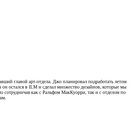
вший главой арт-отдела. Джо планировал подработать летом
та он остался в ILM и сделал множество дизайнов, которые мы
тно сотрудничая как с Ральфом МакКуорри, так и с отделом по
ам.