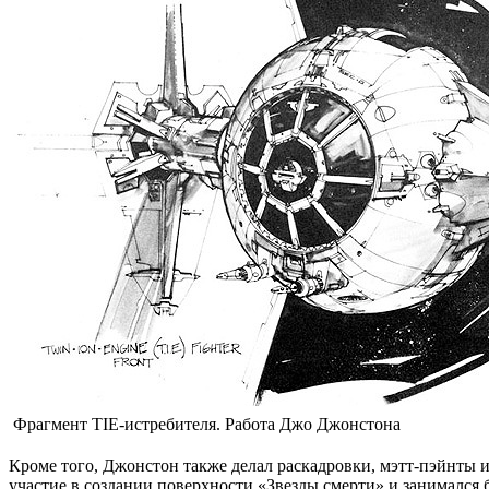
Фрагмент TIE-истребителя. Работа Джо Джонстона
Кроме того, Джонстон также делал раскадровки, мэтт-пэйнты и
участие в создании поверхности «Звезды смерти» и занимался 