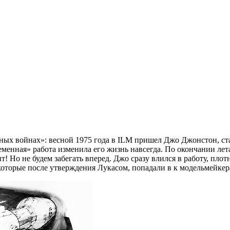
ых войнах»: весной 1975 года в ILM пришел Джо Джонстон, ста
временная» работа изменила его жизнь навсегда. По окончании ле
т! Но не будем забегать вперед. Джо сразу влился в работу, пло
которые после утверждения Лукасом, попадали в к модельмейкер