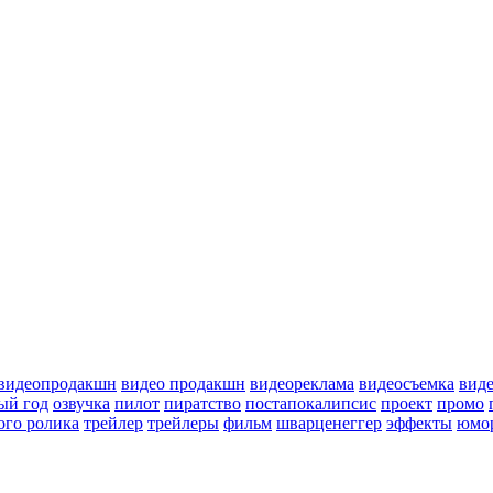
видеопродакшн
видео продакшн
видеореклама
видеосъемка
вид
ый год
озвучка
пилот
пиратство
постапокалипсис
проект
промо
ого ролика
трейлер
трейлеры
фильм
шварценеггер
эффекты
юмо