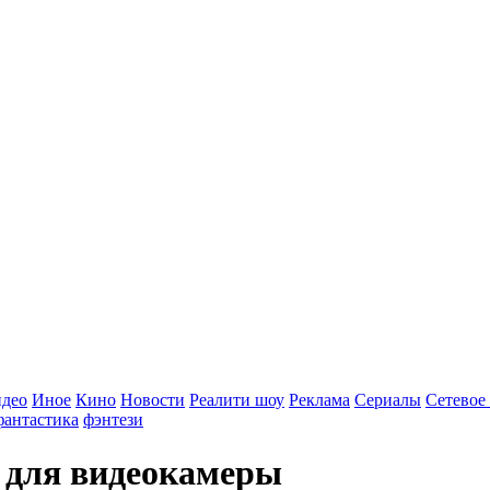
идео
Иное
Кино
Новости
Реалити шоу
Реклама
Сериалы
Сетевое
фантастика
фэнтези
 для видеокамеры