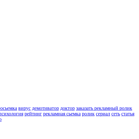
еосьемка
вирус
демотиватор
доктор
заказать рекламный ролик
психология
рейтинг
рекламная сьемка
ролик
сериал
сеть
статья
р