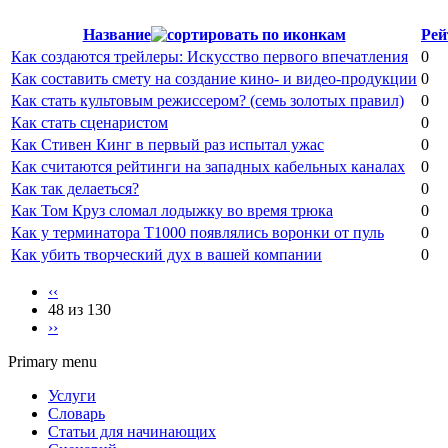
Название
Рей
Как создаются трейлеры: Искусство первого впечатления
0
Как составить смету на создание кино- и видео-продукции
0
Как стать культовым режиссером? (семь золотых правил)
0
Как стать сценаристом
0
Как Стивен Кинг в первый раз испытал ужас
0
Как считаются рейтинги на западных кабельных каналах
0
Как так делаеться?
0
Как Том Круз сломал лодыжку во время трюка
0
Как у терминатора Т1000 появлялись воронки от пуль
0
Как убить творческий дух в вашей компании
0
‹‹
48 из 130
››
Primary menu
Услуги
Словарь
Статьи для начинающих