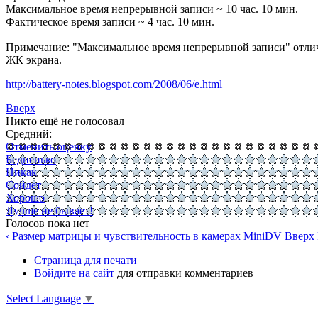
Максимальное время непрерывной записи ~ 10 час. 10 мин.
Фактическое время записи ~ 4 час. 10 мин.
Примечание: "Максимальное время непрерывной записи" отличае
ЖК экрана.
http://battery-notes.blogspot.com/2008/06/e.html
Вверх
Никто ещё не голосовал
Средний:
Отменить оценку
Бедненько
Никак
Сойдёт
Хорошо
Лучше не бывает!
Голосов пока нет
‹ Размер матрицы и чувствительность в камерах MiniDV
Вверх
Страница для печати
Войдите на сайт
для отправки комментариев
Select Language
▼