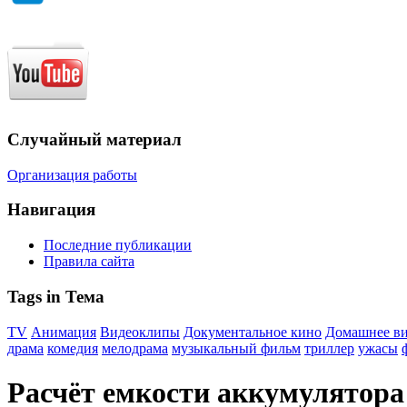
Случайный материал
Организация работы
Навигация
Последние публикации
Правила сайта
Tags in Тема
TV
Анимация
Видеоклипы
Документальное кино
Домашнее в
драма
комедия
мелодрама
музыкальный фильм
триллер
ужасы
Расчёт eмкости аккумулятора