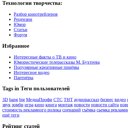
Технологии творчества:
Разбор кинотрейлеров
Рецензии
Юмор
Статьи
Форум
Избранное
Интересные факты о ТВ и кино
Юмористические телерассказы М. Бухтеева
Популярные креативные приёмы
Интересное видео
Партнёры
Tags in Теги пользователей
3D
bang
big
МедиаПрофи
СТС
ТНТ
аудиорассказ
бизнес
видео
звук
зомби
игра
кино
книга
монтаж
новости
новости сайта
нов
стоимость рекламного ролика
сценарий
съёмка
сьемка рекламн
ещё теги
Рейтинг статей