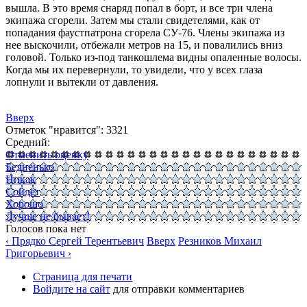
вышла. В это время снаряд попал в борт, и все три члена
экипажа сгорели. Затем мы стали свидетелями, как от
попадания фаустпатрона сгорела СУ-76. Члены экипажа из
нее выскочили, отбежали метров на 15, и повалились вниз
головой. Только из-под танкошлема видны опаленные волосы.
Когда мы их перевернули, то увидели, что у всех глаза
лопнули и вытекли от давления.
Вверх
Отметок "нравится": 3321
Средний:
Отменить оценку
Бедненько
Никак
Сойдёт
Хорошо
Лучше не бывает!
Голосов пока нет
‹ Прядко Сергей Терентьевич
Вверх
Резников Михаил
Григорьевич ›
Страница для печати
Войдите на сайт
для отправки комментариев