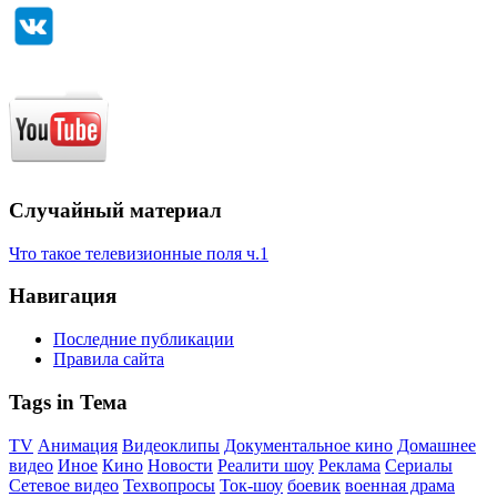
Случайный материал
Что такое телевизионные поля ч.1
Навигация
Последние публикации
Правила сайта
Tags in Тема
TV
Анимация
Видеоклипы
Документальное кино
Домашнее
видео
Иное
Кино
Новости
Реалити шоу
Реклама
Сериалы
Сетевое видео
Техвопросы
Ток-шоу
боевик
военная драма