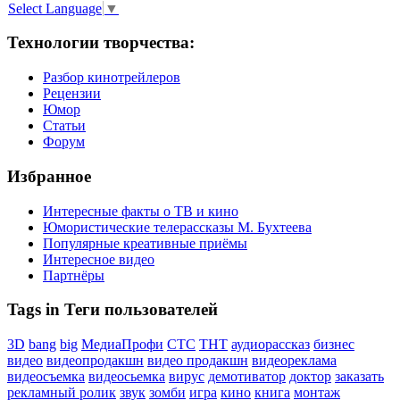
Select Language
▼
Технологии творчества:
Разбор кинотрейлеров
Рецензии
Юмор
Статьи
Форум
Избранное
Интересные факты о ТВ и кино
Юмористические телерассказы М. Бухтеева
Популярные креативные приёмы
Интересное видео
Партнёры
Tags in Теги пользователей
3D
bang
big
МедиаПрофи
СТС
ТНТ
аудиорассказ
бизнес
видео
видеопродакшн
видео продакшн
видеореклама
видеосъемка
видеосьемка
вирус
демотиватор
доктор
заказать
рекламный ролик
звук
зомби
игра
кино
книга
монтаж