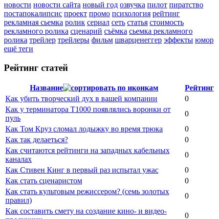
новости
новости сайта
новый год
озвучка
пилот
пиратство
постапокалипсис
проект
промо
психология
рейтинг
рекламная сьемка
ролик
сериал
сеть
статья
стоимость
рекламного ролика
сценарий
съёмка
сьемка рекламного
ролика
трейлер
трейлеры
фильм
шварценеггер
эффекты
юмор
ещё теги
Рейтинг статей
Название
Рейтинг
Как убить творческий дух в вашей компании
0
Как у терминатора Т1000 появлялись воронки от
0
пуль
Как Том Круз сломал лодыжку во время трюка
0
Как так делаеться?
0
Как считаются рейтинги на западных кабельных
0
каналах
Как Стивен Кинг в первый раз испытал ужас
0
Как стать сценаристом
0
Как стать культовым режиссером? (семь золотых
0
правил)
Как составить смету на создание кино- и видео-
0