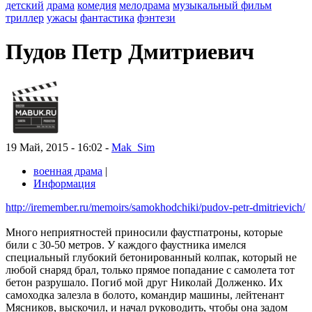
детский
драма
комедия
мелодрама
музыкальный фильм
триллер
ужасы
фантастика
фэнтези
Пудов Петр Дмитриевич
19 Май, 2015 - 16:02 -
Mak_Sim
военная драма
|
Информация
http://iremember.ru/memoirs/samokhodchiki/pudov-petr-dmitrievich/
Много неприятностей приносили фаустпатроны, которые
били с 30-50 метров. У каждого фаустника имелся
специальный глубокий бетонированный колпак, который не
любой снаряд брал, только прямое попадание с самолета тот
бетон разрушало. Погиб мой друг Николай Долженко. Их
самоходка залезла в болото, командир машины, лейтенант
Мясников, выскочил, и начал руководить, чтобы она задом