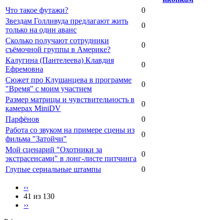
Что такое футажи?
0
Звездам Голливуда предлагают жить
0
только на один аванс
Сколько получают сотрудники
0
съёмочной группы в Америке?
Калугина (Пантелеева) Клавдия
0
Ефремовна
Сюжет про Клушанцева в программе
0
"Время" с моим участием
Размер матрицы и чувствительность в
0
камерах MiniDV
Парфёнов
0
Работа со звуком на примере сцены из
0
фильма "Затойчи"
Мой сценарий "Охотники за
0
экстрасенсами" в лонг-листе питчинга
Глупые сериальные штампы
0
‹‹
41 из 130
››