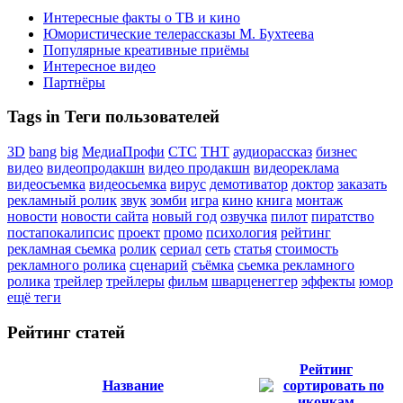
Интересные факты о ТВ и кино
Юмористические телерассказы М. Бухтеева
Популярные креативные приёмы
Интересное видео
Партнёры
Tags in Теги пользователей
3D
bang
big
МедиаПрофи
СТС
ТНТ
аудиорассказ
бизнес
видео
видеопродакшн
видео продакшн
видеореклама
видеосъемка
видеосьемка
вирус
демотиватор
доктор
заказать
рекламный ролик
звук
зомби
игра
кино
книга
монтаж
новости
новости сайта
новый год
озвучка
пилот
пиратство
постапокалипсис
проект
промо
психология
рейтинг
рекламная сьемка
ролик
сериал
сеть
статья
стоимость
рекламного ролика
сценарий
съёмка
сьемка рекламного
ролика
трейлер
трейлеры
фильм
шварценеггер
эффекты
юмор
ещё теги
Рейтинг статей
Рейтинг
Название