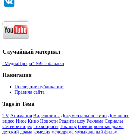
Случайный материал
"МедиаПрофи" №9 - обложка
Навигация
Последние публикации
Правила сайта
Tags in Тема
TV
Анимация
Видеоклипы
Документальное кино
Домашнее
видео
Иное
Кино
Новости
Реалити шоу
Реклама
Сериалы
Сетевое видео
Техвопросы
Ток-шоу
боевик
военная драма
детский
драма
комедия
мелодрама
музыкальный фильм