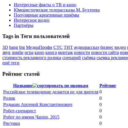
Интересные факты о ТВ и кино
Юмористические телерассказы М. Бухтеева
Популярные креативные приёмы
Интересное видео
Партнёры
Tags in Теги пользователей
3D
bang
big
МедиаПрофи
СТС
ТНТ
аудиорассказ
бизнес
видео
звук
зомби
игра
кино
книга
монтаж
новости
новости сайта
нов
стоимость рекламного ролика
сценарий
съёмка
сьемка рекламн
ещё теги
Рейтинг статей
Название
Рейтинг
Российское телевидение делается не для зрителя
0
Ролик
0
Родькин Арсений Константинович
0
Робот-сценарист
0
Робот по имени Чаппи, 2015
0
Рисунки
0