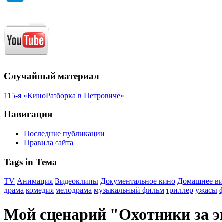
Случайный материал
115-я «КиноРазборка в Петровиче»
Навигация
Последние публикации
Правила сайта
Tags in Тема
TV
Анимация
Видеоклипы
Документальное кино
Домашнее в
драма
комедия
мелодрама
музыкальный фильм
триллер
ужасы
Мой сценарий "Охотники за э