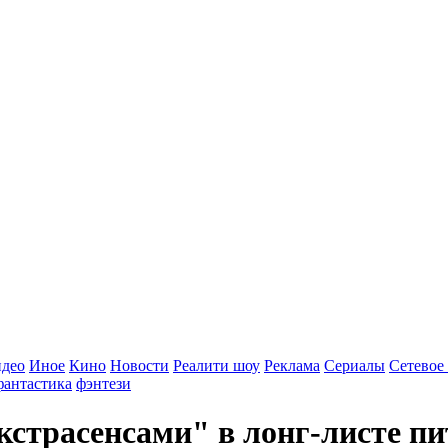
идео
Иное
Кино
Новости
Реалити шоу
Реклама
Сериалы
Сетевое
фантастика
фэнтези
кстрасенсами" в лонг-листе п