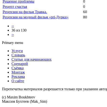
Решение проблемы
0
Рецепт счастья
0
Рецензия на фильм Травка.
60
Рецензия на модный фильм «pri-Дурки»
80
‹‹
36 из 130
››
Primary menu
Услуги
Словарь
Статьи для начинающих
Сценарий
Съёмка
Монтаж
Реклама
О сайте
Перепечатка материалов разрешается только при указании авто
(c) Maхim Boukhteev
Максим Бухтеев (Mak_Sim)