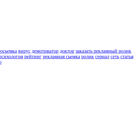
еосьемка
вирус
демотиватор
доктор
заказать рекламный ролик
психология
рейтинг
рекламная сьемка
ролик
сериал
сеть
статья
р