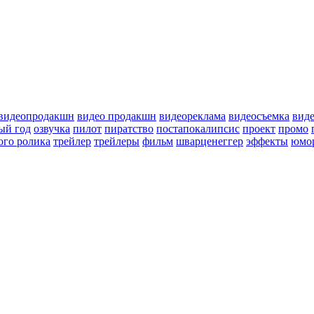
видеопродакшн
видео продакшн
видеореклама
видеосъемка
вид
ый год
озвучка
пилот
пиратство
постапокалипсис
проект
промо
ого ролика
трейлер
трейлеры
фильм
шварценеггер
эффекты
юмо