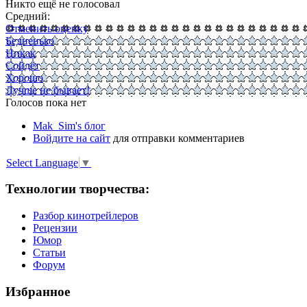
Никто ещё не голосовал
Средний:
Отменить оценку
Бедненько
Никак
Сойдёт
Хорошо
Лучше не бывает!
Голосов пока нет
Mak_Sim's блог
Войдите на сайт
для отправки комментариев
Select Language
▼
Технологии творчества:
Разбор кинотрейлеров
Рецензии
Юмор
Статьи
Форум
Избранное