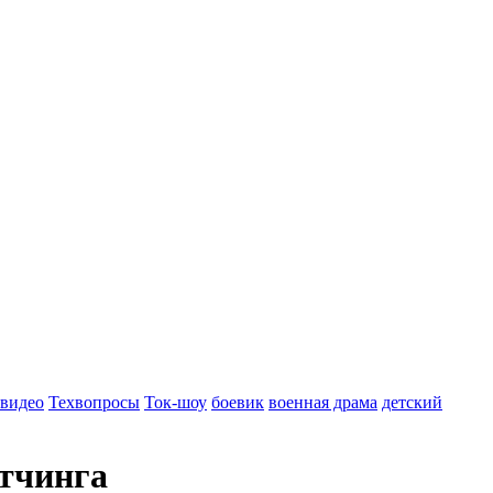
 видео
Техвопросы
Ток-шоу
боевик
военная драма
детский
итчинга