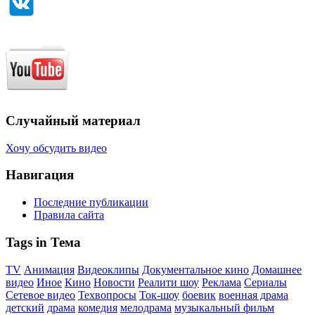
Случайный материал
Хочу обсудить видео
Навигация
Последние публикации
Правила сайта
Tags in Тема
TV
Анимация
Видеоклипы
Документальное кино
Домашнее
видео
Иное
Кино
Новости
Реалити шоу
Реклама
Сериалы
Сетевое видео
Техвопросы
Ток-шоу
боевик
военная драма
детский
драма
комедия
мелодрама
музыкальный фильм