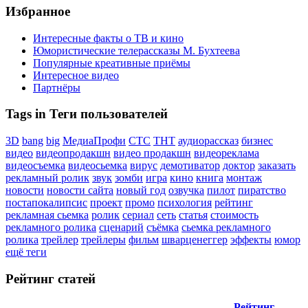
Избранное
Интересные факты о ТВ и кино
Юмористические телерассказы М. Бухтеева
Популярные креативные приёмы
Интересное видео
Партнёры
Tags in Теги пользователей
3D
bang
big
МедиаПрофи
СТС
ТНТ
аудиорассказ
бизнес
видео
видеопродакшн
видео продакшн
видеореклама
видеосъемка
видеосьемка
вирус
демотиватор
доктор
заказать
рекламный ролик
звук
зомби
игра
кино
книга
монтаж
новости
новости сайта
новый год
озвучка
пилот
пиратство
постапокалипсис
проект
промо
психология
рейтинг
рекламная сьемка
ролик
сериал
сеть
статья
стоимость
рекламного ролика
сценарий
съёмка
сьемка рекламного
ролика
трейлер
трейлеры
фильм
шварценеггер
эффекты
юмор
ещё теги
Рейтинг статей
Рейтинг