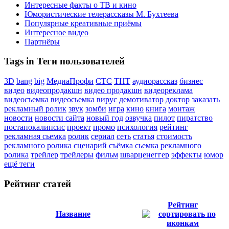
Интересные факты о ТВ и кино
Юмористические телерассказы М. Бухтеева
Популярные креативные приёмы
Интересное видео
Партнёры
Tags in Теги пользователей
3D
bang
big
МедиаПрофи
СТС
ТНТ
аудиорассказ
бизнес
видео
видеопродакшн
видео продакшн
видеореклама
видеосъемка
видеосьемка
вирус
демотиватор
доктор
заказать
рекламный ролик
звук
зомби
игра
кино
книга
монтаж
новости
новости сайта
новый год
озвучка
пилот
пиратство
постапокалипсис
проект
промо
психология
рейтинг
рекламная сьемка
ролик
сериал
сеть
статья
стоимость
рекламного ролика
сценарий
съёмка
сьемка рекламного
ролика
трейлер
трейлеры
фильм
шварценеггер
эффекты
юмор
ещё теги
Рейтинг статей
Рейтинг
Название