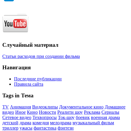
Случайный материал
Статьи расходов при создании фильма
Навигация
Последние публикации
Правила сайта
Tags in Тема
TV
Анимация
Видеоклипы
Документальное кино
Домашнее
видео
Иное
Кино
Новости
Реалити шоу
Реклама
Сериалы
Сетевое видео
Техвопросы
Ток-шоу
боевик
военная драма
детский
драма
комедия
мелодрама
музыкальный фильм
триллер
ужасы
фантастика
фэнтези