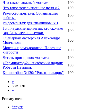
Что такое сложный монтаж
100
Что такое телевизионные поля ч.2
100
Режиссёр монтажа: Организация
100
работы.
Видеомонтаж для "чайников" ч.1
100
Голливудские зарплаты: кто сколько
100
зарабатывает на съемках
Сценарная мастерская Александра
100
Молчанова
Монтаж промо-роликов: Полезные
100
хитрости
Десять принципов монтажа
100
«Терминатор-2». Актёрский подвиг
100
Роберта Патрика.
Киноразбор №130: "Рок-н-рольщик"
100
‹‹
8 из 130
››
Primary menu
Услуги