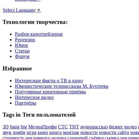
Select Language
▼
Технологии творчества:
Разбор кинотрейлеров
Рецензии
Юмор
Статьи
Форум
Избранное
Интересные факты о ТВ и кино
Юмористические телерассказы М. Бухтеева
Популярные креативные приёмы
Интересное видео
Партнёры
Tags in Теги пользователей
3D
bang
big
МедиаПрофи
СТС
ТНТ
аудиорассказ
бизнес
видео
звук
зомби
игра
кино
книга
монтаж
новости
новости сайта
нов
стоимость рекламного ролика
сценарий
съёмка
сьемка рекламн