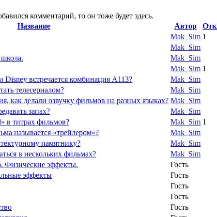
обавился комментарий, то он тоже будет здесь.
Название
Автор
Отк
Mak_Sim
1
Mak_Sim
 школа.
Mak_Sim
Mak_Sim
1
и Disney встречается комбинация A113?
Mak_Sim
тать телесериалом?
Mak_Sim
я, как делали озвучку фильмов на разных языках?
Mak_Sim
редавать запах?
Mak_Sim
d» в титрах фильмов?
Mak_Sim
1
ьма называется «трейлером»?
Mak_Sim
итектурному памятнику?
Mak_Sim
аться в нескольких фильмах?
Mak_Sim
. Физические эффекты.
Гость
альные эффекты
Гость
Гость
Гость
ство
Гость