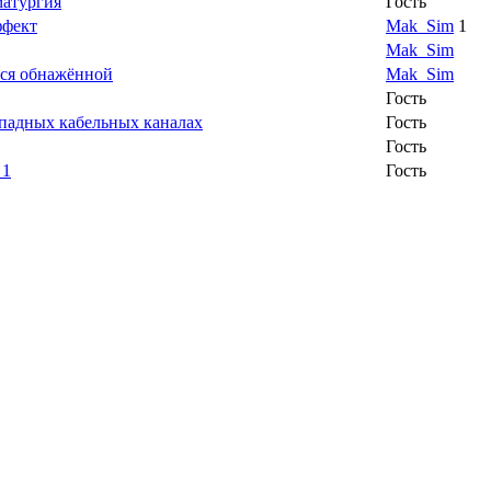
матургия
Гость
ффект
Mak_Sim
1
Mak_Sim
яся обнажённой
Mak_Sim
Гость
ападных кабельных каналах
Гость
Гость
 1
Гость