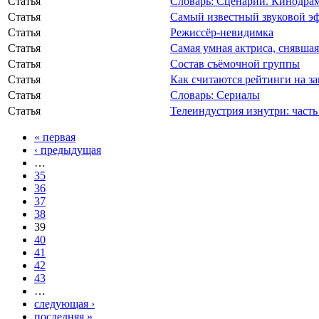
Статья
Словарь: Сценарий. Кинодра
Статья
Самый известный звуковой э
Статья
Режиссёр-невидимка
Статья
Самая умная актриса, снявша
Статья
Состав съёмочной группы
Статья
Как считаются рейтинги на з
Статья
Словарь: Сериалы
Статья
Телеиндустрия изнутри: часть
« первая
‹ предыдущая
…
35
36
37
38
39
40
41
42
43
…
следующая ›
последняя »