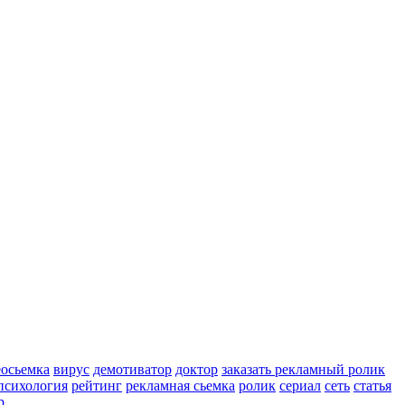
еосьемка
вирус
демотиватор
доктор
заказать рекламный ролик
психология
рейтинг
рекламная сьемка
ролик
сериал
сеть
статья
р