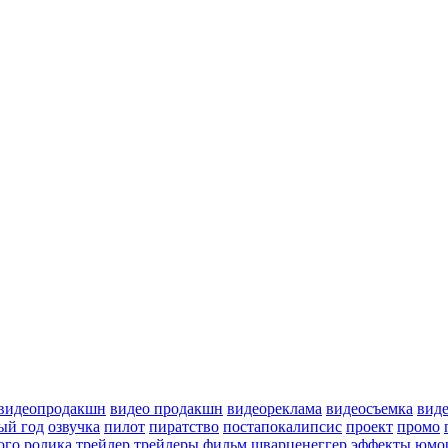
видеопродакшн
видео продакшн
видеореклама
видеосъемка
вид
ый год
озвучка
пилот
пиратство
постапокалипсис
проект
промо
ого ролика
трейлер
трейлеры
фильм
шварценеггер
эффекты
юмо