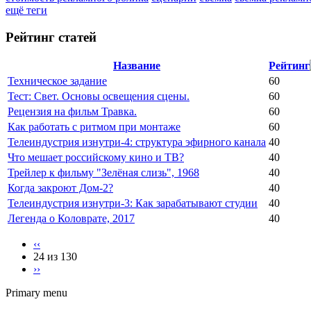
ещё теги
Рейтинг статей
Название
Рейтинг
Техническое задание
60
Тест: Свет. Основы освещения сцены.
60
Рецензия на фильм Травка.
60
Как работать с ритмом при монтаже
60
Телеиндустрия изнутри-4: структура эфирного канала
40
Что мешает российскому кино и ТВ?
40
Трейлер к фильму "Зелёная слизь", 1968
40
Когда закроют Дом-2?
40
Телеиндустрия изнутри-3: Как зарабатывают студии
40
Легенда о Коловрате, 2017
40
‹‹
24 из 130
››
Primary menu