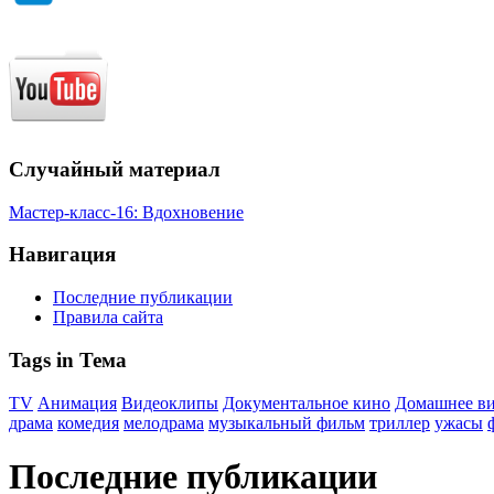
Случайный материал
Мастер-класс-16: Вдохновение
Навигация
Последние публикации
Правила сайта
Tags in Тема
TV
Анимация
Видеоклипы
Документальное кино
Домашнее в
драма
комедия
мелодрама
музыкальный фильм
триллер
ужасы
Последние публикации