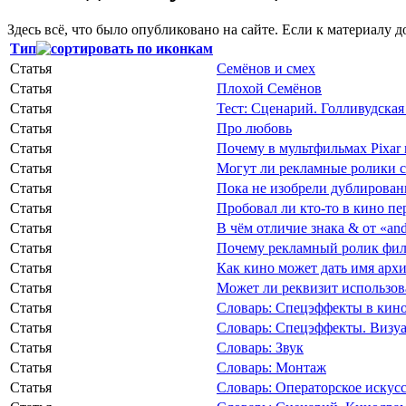
Здесь всё, что было опубликовано на сайте. Если к материалу д
Тип
Статья
Семёнов и смех
Статья
Плохой Семёнов
Статья
Тест: Сценарий. Голливудская
Статья
Про любовь
Статья
Почему в мультфильмах Pixar 
Статья
Могут ли рекламные ролики с
Статья
Пока не изобрели дублировани
Статья
Пробовал ли кто-то в кино пе
Статья
В чём отличие знака & от «an
Статья
Почему рекламный ролик фил
Статья
Как кино может дать имя арх
Статья
Может ли реквизит использов
Статья
Словарь: Спецэффекты в кино
Статья
Словарь: Спецэффекты. Визу
Статья
Словарь: Звук
Статья
Словарь: Монтаж
Статья
Словарь: Операторское искус