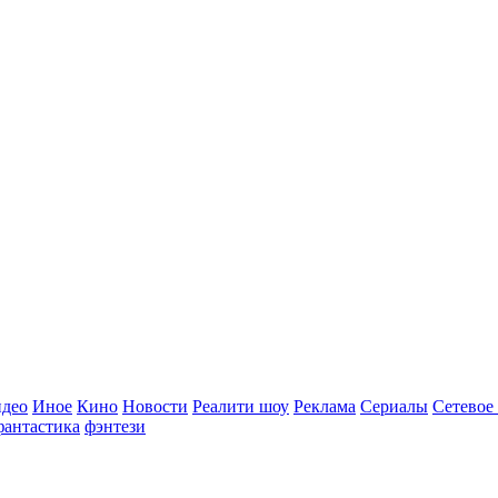
идео
Иное
Кино
Новости
Реалити шоу
Реклама
Сериалы
Сетевое
фантастика
фэнтези