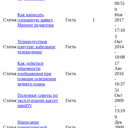
00:51
9
Как написать
Ноя
Статья
сценарную заявку.
Гость
1
2017
Мнение редактора
-
17:10
3
Телеиндустрия
Окт
Статья
изнутри: кабельное
Гость
2014
телевидение
-
10:08
Как добиться
17
объемности
Авг
Статья
изображения при
Гость
2016
помощи освещения
-
заднего плана
16:37
31
Полезные советы по
Окт
Статья
эксплуатации кассет
Гость
2009
miniDV
-
13:19
9
Написание
Дек
Статья
романтической
Гость
2009