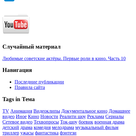
Случайный материал
Любимые советские актёры. Первые роли в кино. Часть 10
Навигация
Последние публикации
Правила сайта
Tags in Тема
TV
Анимация
Видеоклипы
Документальное кино
Домашнее
видео
Иное
Кино
Новости
Реалити шоу
Реклама
Сериалы
Сетевое видео
Техвопросы
Ток-шоу
боевик
военная драма
детский
драма
комедия
мелодрама
музыкальный фильм
триллер
ужасы
фантастика
фэнтези