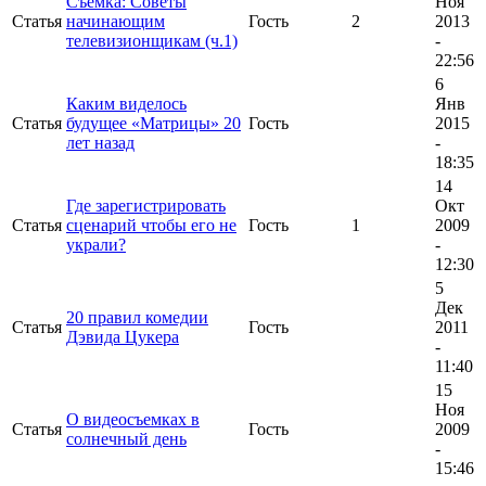
Съёмка: Советы
Ноя
Статья
начинающим
Гость
2
2013
телевизионщикам (ч.1)
-
22:56
6
Каким виделось
Янв
Статья
будущее «Матрицы» 20
Гость
2015
лет назад
-
18:35
14
Где зарегистрировать
Окт
Статья
сценарий чтобы его не
Гость
1
2009
украли?
-
12:30
5
Дек
20 правил комедии
Статья
Гость
2011
Дэвида Цукера
-
11:40
15
Ноя
О видеосъемках в
Статья
Гость
2009
солнечный день
-
15:46