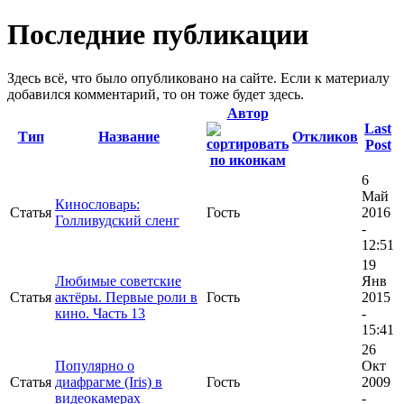
Последние публикации
Здесь всё, что было опубликовано на сайте. Если к материалу
добавился комментарий, то он тоже будет здесь.
Автор
Last
Тип
Название
Откликов
Post
6
Май
Кинословарь:
Статья
Гость
2016
Голливудский сленг
-
12:51
19
Любимые советские
Янв
Статья
актёры. Первые роли в
Гость
2015
кино. Часть 13
-
15:41
26
Популярно о
Окт
Статья
диафрагме (Iris) в
Гость
2009
видеокамерах
-