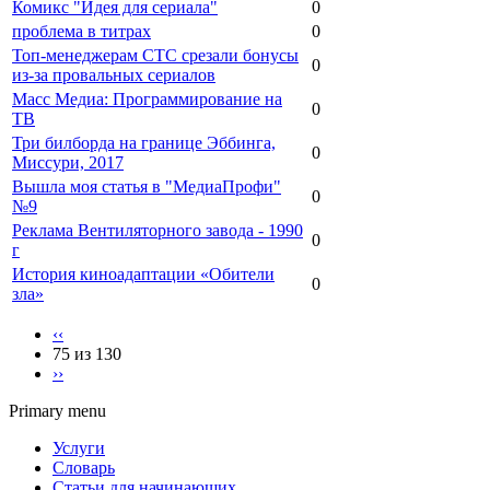
Комикс "Идея для сериала"
0
проблема в титрах
0
Топ-менеджерам СТС срезали бонусы
0
из-за провальных сериалов
Масс Медиа: Программирование на
0
ТВ
Три билборда на границе Эббинга,
0
Миссури, 2017
Вышла моя статья в "МедиаПрофи"
0
№9
Реклама Вентиляторного завода - 1990
0
г
История киноадаптации «Обители
0
зла»
‹‹
75 из 130
››
Primary menu
Услуги
Словарь
Статьи для начинающих