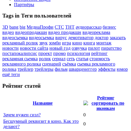
Партнёры
Tags in Теги пользователей
3D
bang
big
МедиаПрофи
СТС
ТНТ
аудиорассказ
бизнес
видео
видеопродакшн
видео продакшн
видеореклама
видеосъемка
видеосьемка
вирус
демотиватор
доктор
заказать
рекламный ролик
звук
зомби
игра
кино
книга
монтаж
новости
новости сайта
новый год
озвучка
пилот
пиратство
постапокалипсис
проект
промо
психология
рейтинг
рекламная сьемка
ролик
сериал
сеть
статья
стоимость
рекламного ролика
сценарий
съёмка
сьемка рекламного
ролика
трейлер
трейлеры
фильм
шварценеггер
эффекты
юмор
ещё теги
Рейтинг статей
Рейтинг
Название
Зачем нужен сизл?
0
Бесшумный реквизит в кино. Как это
0
делают?