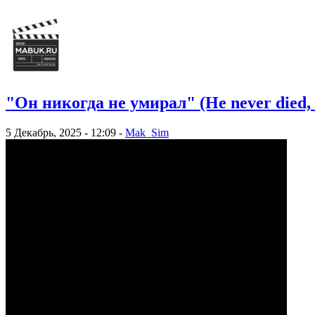
"Он никогда не умирал" (He never died, 
5 Декабрь, 2025 - 12:09 -
Mak_Sim