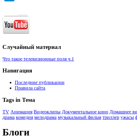
Случайный материал
Что такое телевизионные поля ч.1
Навигация
Последние публикации
Правила сайта
Tags in Тема
TV
Анимация
Видеоклипы
Документальное кино
Домашнее в
драма
комедия
мелодрама
музыкальный фильм
триллер
ужасы
Блоги