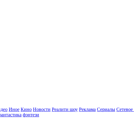
идео
Иное
Кино
Новости
Реалити шоу
Реклама
Сериалы
Сетевое
фантастика
фэнтези